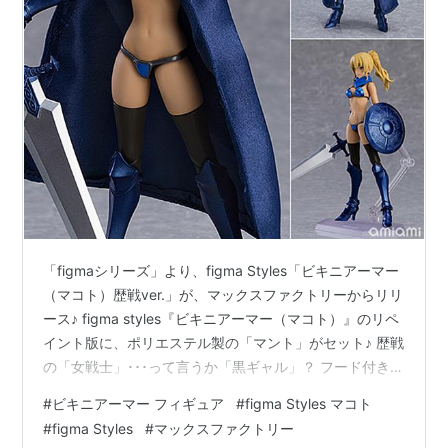
「figmaシリーズ」より、figma Styles「ビキニアーマー
（マコト）歴戦ver.」が、マックスファクトリーからリリ
ース♪ figma styles『ビキニアーマー（マコト）』のリペ
イント版に、ポリエステル製の「マント」がセット♪ 歴戦
の「女戦士」･･･って言うか「黒ギャル」？ フード付きの
2色の「マント」も別途発売。 フィギュアのサイズは、
#
ビキニアーマー フィギュア
#
figma Styles マコト
ノンスケールの全高：約13.5cm。 原型製作は「榎本うに
#
figma Styles
#
マックスファクトリー
子」「マックスファクトリー」。 （※敬称略） figma