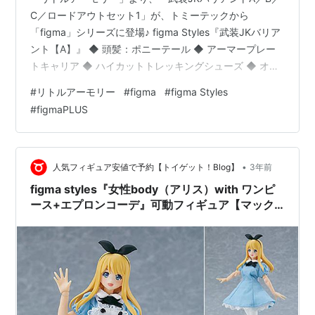
C／ロードアウトセット1」が、トミーテックから
「figma」シリーズに登場♪ figma Styles『武装JKバリア
ント【A】』 ◆ 頭髪：ポニーテール ◆ アーマープレー
トキャリア ◆ ハイカットトレッキングシューズ ◆ オー
トマチックピストル「XDタイプ」 figma Styles『武装JK
#
リトルアーモリー
#
figma
#
figma Styles
バリアント【B】』 ◆ 頭髪：ショートヘア ◆ チェスト
#
figmaPLUS
リグ ◆ トレイルランニングシューズ ◆ オートマチック
ピストル「G19タイプ」 figma Styles『武装JKバリアン
ト【C】』 ◆ 頭髪：ウェーブヘア ◆ ファーストライン
のベルト ◆…
•
人気フィギュア安値で予約【トイゲット！Blog】
3年前
figma styles『女性body（アリス）with ワンピ
ース+エプロンコーデ』可動フィギュア【マック
スファクトリー】より2023年12月発売予定♪