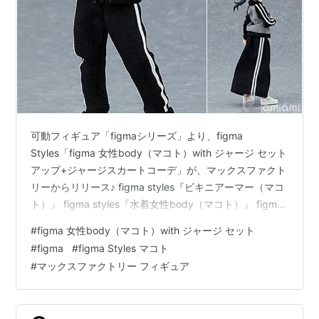
可動フィギュア「figmaシリーズ」より、figma
Styles「figma 女性body（マコト）with ジャージ セット
アップ+ジャージスカートコーデ」が、マックスファクト
リーからリリース♪ figma styles『ビキニアーマー（マコ
ト）』 figma styles『水着女性body（マコト）』 figma
styles『スケバンbody（マコト）』 figma styles『ビキ
#
figma 女性body（マコト）with ジャージ セット
ニアーマー（マコト）歴戦ver.』に続き、 「ジャー着」
#
figma
#
figma Styles マコト
仕様の「マコト」が登場。 フィギュアのサイズは、 ノン
#
マックスファクトリー フィギュア
スケールの全高：約13.5cm。 原型製作は「榎本うに
子」。 （※敬称略） figma sty…