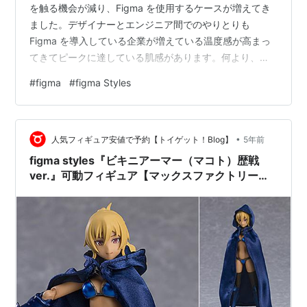
を触る機会が減り、Figma を使用するケースが増えてき
ました。デザイナーとエンジニア間でのやりとりも
Figma を導入している企業が増えている温度感が高まっ
てきてピークに達している肌感があります。何より、
2022年9月15日に発表された Adobeによる Figma 買収
#
figma
#
figma Styles
で Adobe 傘下に入るやもしれぬことが発表され驚かされ
ました。 これを機にさらに使い易くなるといいですね！
Figma を普段触っていてアップデート毎に Auto Layout
•
機能等も以前よりは分かり易くなり、微細な調整機能も
人気フィギュア安値で予約【トイゲット！Blog】
5年前
充実してきています。そして、数…
figma styles『ビキニアーマー（マコト）歴戦
ver.』可動フィギュア【マックスファクトリー】
より2022年5月発売予定♪