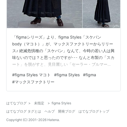
「figmaシリーズ」より、figma Styles「スケバン
body（マコト）」が、マックスファクトリーからリリー
ス♪ 絶滅危惧種の「スケバン」なんて、今時の若い人は興
味ないのでは？と思ったのですが･･･ なんと布製の「スカ
ート」を脱がすと、見目麗しい「セーラー・ブルマー」
にジョブチェンジ☆ 差し替え用「表情」パーツとして、
#
figma Styles マコト
#
figma Styles
#
figma
「マスク顔」「メンチ顔」が付属ｗ 残念ながら桜の代紋
#
マックスファクトリー
入り「ヨーヨー」は付属しませんが、「木刀」と「薄い
カバン」がセット♪ フィギュアのサイズは、ノンスケール
の全高：約13.5cm。 原型製作は「榎本うに子」。 （※敬
はてなブログ
>
未指定
>
figma Styles
称略） figma styles『スケバンbody（マコ…
はてなブログ タグとは
ヘルプ
開発ブログ
はてなブログトップ
Copyright (C) 2001-
2026
Hatena.