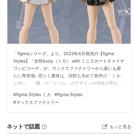
「figmaシリーズ」より、2023年4月発売の【figma
Styles】「女性body（ミカ） with ミニスカートチャイナ
ワンピコーデ」が、マックスファクトリーから装いも新
たに再登場♪ 恐らく素体は、頭部も含めて前作の「ミカ」
と同じ。 「服」や「ヒール」のデザインや色味が変わっ
たダケ。 とは言え、『女性body（チアキ）with オフシ
#
figma Styles ミカ
#
figma Styles
ョルセーターワンピ』と同じく、トップレス素体なので
#
マックスファクトリー
需要はあるのか？ 「ミニスカート・チャイナワンピ」の
丈は、約6cm。 尚、ラスチック製の「組紐」パーツは両
面テープ接着なので要注意★ フィギュアのサイズは、 ノ
ネットで話題
もっと見る
ンスケールの全高：約13.5cm。 原型制作…