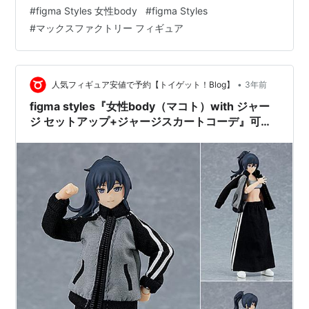
リス）with ワンピース+エプロンコーデ』可動フィギュ
#
figma Styles 女性body
#
figma Styles
アは、マックスファクトリーより2023年12月発売の予定
#
マックスファクトリー フィギュア
です♪ 【Amazon】ねんどろいどどーる『アリス』完成品
ドール【グッドスマイルカンパニー】 figma styles『女
性body（…
•
人気フィギュア安値で予約【トイゲット！Blog】
3年前
figma styles『女性body（マコト）with ジャー
ジ セットアップ+ジャージスカートコーデ』可動
フィギュア【マックスファクトリー】より2023
年9月発売予定♪