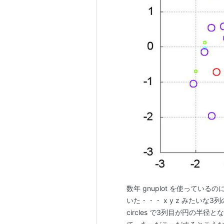
数年 gnuplot を使っているの
いた・・・ x y z みたいな3列の
circles で3列目が円の