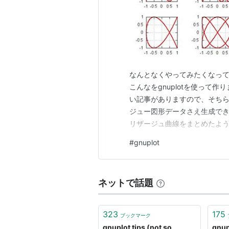
なんとなくやってみたくなっ
こんなをgnuplotを使って
い記事がありますので、そちら
ジュー図形データさえ生成でき
リザージュ曲線をまとめたようなグラフ
f2=10; gene_data ${f1} ${f2} 
#
gnuplot
gene_da…
ネットで話題
323
175
ブックマーク
gnuplot tips (not so
gnup