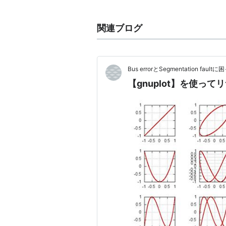
called gnuplot? によれば、
トがあったので "gnuplot" 
関連ブログ
いようだ．
Bus errorとSegmentation fa
【gnuplot】を使っ