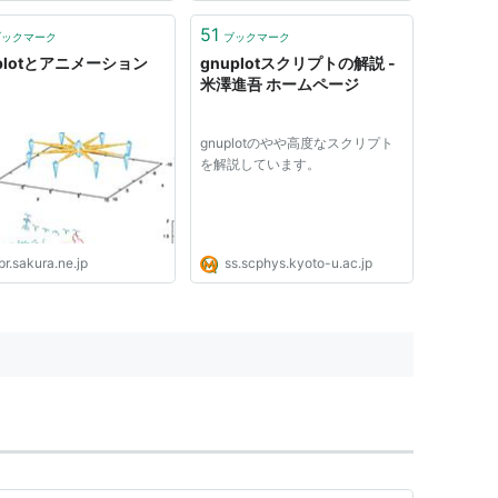
ow Leopard 用バイナリ、
ard 用バイナリ、Tiger 用バ
51
ブックマーク
ブックマーク
リ）
plotとアニメーション
gnuplotスクリプトの解説 -
米澤進吾 ホームページ
gnuplotのやや高度なスクリプト
を解説しています。
pr.sakura.ne.jp
ss.scphys.kyoto-u.ac.jp