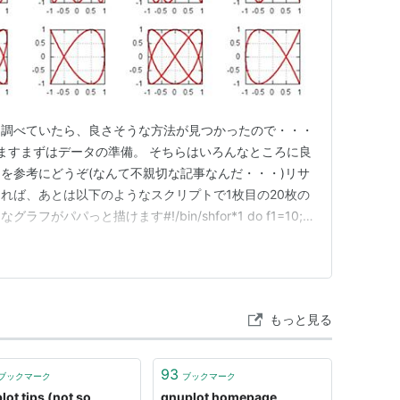
て調べていたら、良さそうな方法が見つかったので・・・
作りますまずはデータの準備。 そちらはいろんなところに良
を参考にどうぞ(なんて不親切な記事なんだ・・・)リサ
れば、あとは以下のようなスクリプトで1枚目の20枚の
がパパっと描けます#!/bin/shfor*1 do f1=10;
${phase} > ${f1}_${f2}_${phase}.txt f1=10; f2=20;
もっと見る
93
ブックマーク
ブックマーク
lot tips (not so
gnuplot homepage