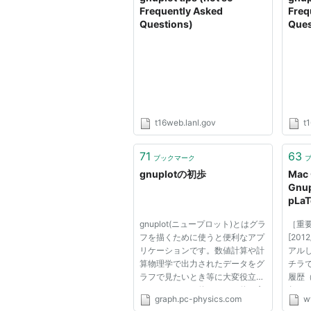
Frequently Asked
Freq
Questions)
Ques
t16web.lanl.gov
t
71
63
ブックマーク
gnuplotの初歩
Mac 
Gnup
pLa
gnuplot(ニュープロット)とはグラ
［重
フを描くために使うと便利なアプ
[20
リケーションです。数値計算や計
アル
算物理学で出力されたデータをグ
チラで
ラフで見たいとき等に大変役立ち
履歴（2
ます。フリーで使えますし使い方
年、2
graph.pc-physics.com
w
も難しくありません。 gnuplotは
年、2