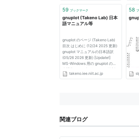
UNIXでよく使われますが、
（Sn
windowsでも使うことができま
Leop
59
58
ブックマーク
す。UNIX用のgnuplotと区別する
イナ
gnuplot (Takeno Lab) 日本
gnu
ために...
語マニュアル等
gnuplot のページ (Takeno Lab)
目次 はじめに (12/24 2025 更新)
gnuplot マニュアルの日本語訳
(05/26 2026 更新) [Update!]
MS-Windows 用の gnuplot の日
本語化キット (12/24 2025 更新)
takeno.iee.niit.ac.jp
sl
(開発版用は 2. の 「gnuplot 開発
版のマニュアル等」 参照) 情報や
メモ (05/26 2026 更新) [Update!]
Q and A (11/10 2014 更...
関連ブログ