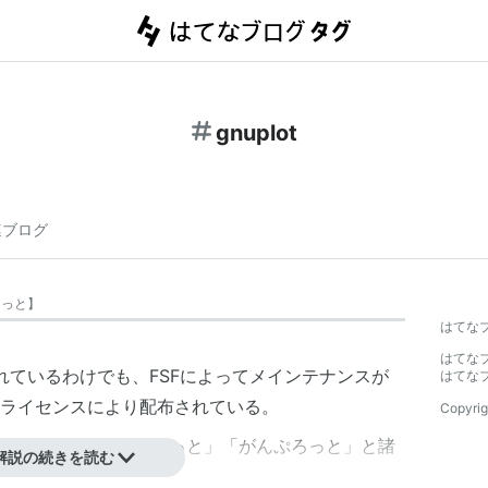
gnuplot
連ブログ
ろっと
】
はてな
はてな
布されているわけでも、FSFによってメインテナンスが
はてな
ライセンスにより配布されている。
Copyrig
については、「ぐにゅーぷろっと」「がんぷろっと」と諸
解説の続きを読む
ン 1.2 How did it come about and why is it