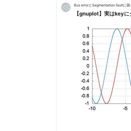
Bus errorとSegmentation fa
【gnuplot】実はke