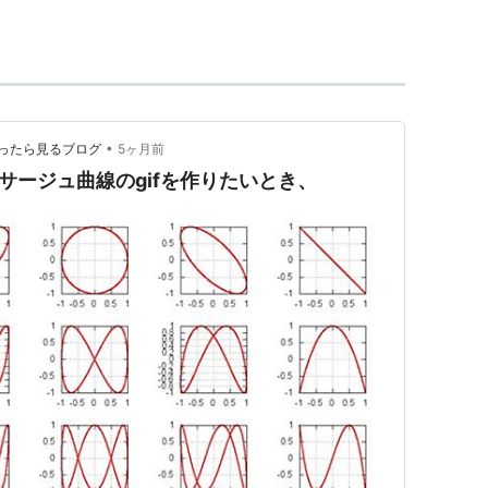
本当は "newplot" にしようとしたのだが，既に同名のソフ
にしたとある。したがって「にゅーぷろっと」と呼ぶのが良
•
ultに困ったら見るブログ
5ヶ月前
てリサージュ曲線のgifを作りたいとき、