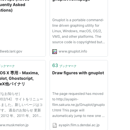
uently Asked
tions)
Gnuplot is a portable command-
line driven graphing utility for
Linux, Windows, macOS, OS/2,
VMS, and other platforms. The
source code is copyrighted but
freely distributed (you don't
16web.lanl.gov
www.gnuplot.info
have to pay for it). It was
originally created to allow
scientists and students to
63
ブックマーク
ブックマーク
visualize mathematical
OS X 専用 - Maxima,
Draw figures with gnuplot
function...
lot, Ghostscript,
TeX他バイナリ
要なお知らせ］
The page requested has moved
12/02/14] サイトをリニュー
to http://ayapin-
しました。新しいページはコ
film.sakura.ne.jp/Gnuplot/gnuplo
す。 過去のお知らせ 更新
t.html This page will
012 年、2011 年、2010
automaticaly jump to new one in
009 年、2008 年、2007
5 sec.
ww.muskmelon.jp
ayapin.film.s.dendai.ac.jp
006 年、2005 年） 思い出