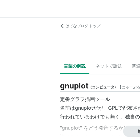
はてなブログ トップ
言葉の解説
ネットで話題
関
gnuplot
(
コンピュータ
)
【
にゅーぷ
定番グラフ描画ツール
名前はgnuplotだが、GPLで配
行われているわけでも無く、独自の
"gnuplot" をどう発音するか
説あるようだ。
Gnuplot FAQ
のセクショ