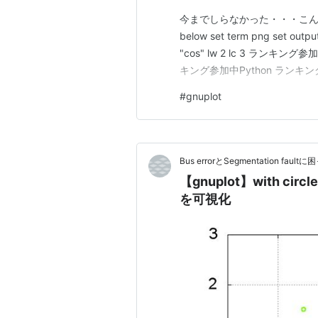
今までしらなかった・・・こんな感じ ソー
below set term png set output "
"cos" lw 2 lc 3 ラ
キング参加中Python ランキ
#
gnuplot
Bus errorとSegmentation fa
【gnuplot】with 
を可視化