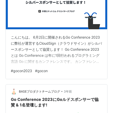
こんにちは。 6月2日に開催されるGo Conference 2023
に弊社が運営するCloudSign（クラウドサイン）がシルバ
ースポンサーとして協賛します！ Go Conference 2023
とは Go Conference は年に1回行われるプログラミング
言語 Go に関するカンファレンスです。 カンファレンス
は YouTube で配信されますが、参加者は reBako という
#
gocon2023
#
gocon
バーチャル空間で集まって配信を楽しむことができま
す。 尚、当社が開発・運営している契約マネジメントプ
ラットフォーム「CloudSign（クラウドサイン）」は、
•
2015年よりGoを活用しており、長年サービスを支…
BASEプロダクトチームブログ
3年前
Go Conference 2023にGoルドスポンサーで協
賛 & 1名登壇します!