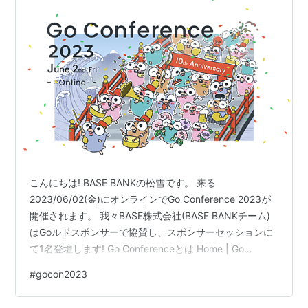
こんにちは! BASE BANKの松雪です。 来る
2023/06/02(金)にオンラインでGo Conference 2023が
開催されます。 我々BASE株式会社(BASE BANKチーム)
はGoルドスポンサーで協賛し、スポンサーセッションに
て1名登壇します! Go Conferenceとは Home | Go
Conference 2023 GoCon2023 ※ The Go gopher was
#
gocon2023
designed by Renee French. Illustrations by tottie. Go
Conferenceは一般社団法人Gophers Japanが主催してい