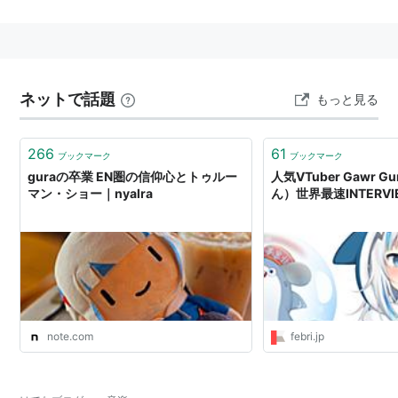
Guitar)、後藤 泰(Bass)、
寺本芳彦(Drums)、radio(Flute)の5名によるイン
ストゥルメンタルグループ。
2005年、名古屋を拠点に活動開始
ネットで話題
もっと見る
繊細さとダイナミックさを併せ持ちtortoiseやHIM
などにも通じるスリリングな
266
即興的要素を感じるライブは評価を博しており海
61
ブックマーク
ブックマーク
guraの卒業 EN圏の信仰心とトゥルー
人気VTuber Gawr 
外のアーティストとの共演も経験する。
マン・ショー｜nyalra
ん）世界最速INTERVIEW
異なった指向を持つメンバー全員で試行錯誤し作
り出す音風景は映画のサウンドトラック
のような物語と叙情性とを併せ持ち、どこか無国
籍な雰囲気も感じさせる。
新たな世代のクロスオーバーモダンミュージック
note.com
febri.jp
HP→
http://www.gura-music.com
myspace→
http://www.myspace.com/guramusik