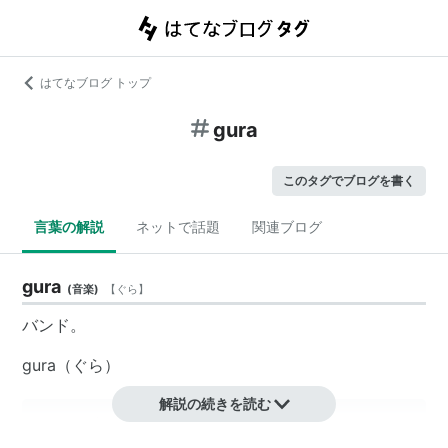
はてなブログ トップ
gura
このタグでブログを書く
言葉の解説
ネットで話題
関連ブログ
gura
(
音楽
)
【
ぐら
】
バンド。
gura（ぐら）
解説の続きを読む
落合智彦(Erectric Gut Guitar)、kame(Erectric