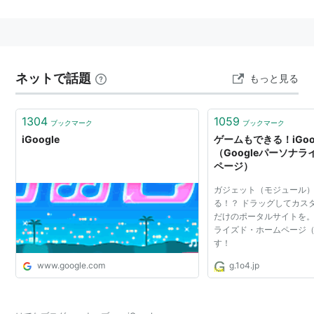
追加できるコンテンツには、様々なものが用意されてい
る他、自分でURLを指定して追加することもできる。
またテーマを選択することにより、ページ全体のテーマ
ネットで話題
を変えることもできる。
もっと見る
2012年7月31日にモバイル版が廃止され、2013年11月1
1304
1059
ブックマーク
ブックマーク
日にサービスが廃止された。
iGoogle
ゲームもできる！iGoo
（Googleパーソナ
ページ）
ガジェット（モジュール
る！？ ドラッグしてカス
だけのポータルサイトを。 
ライズド・ホームページ
す！
www.google.com
g.1o4.jp