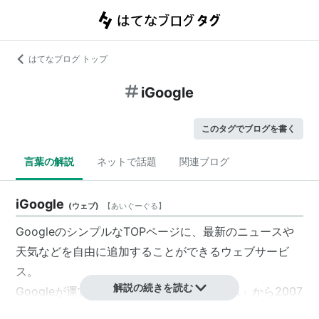
はてなブログ トップ
iGoogle
このタグでブログを書く
言葉の解説
ネットで話題
関連ブログ
iGoogle
(
ウェブ
)
【
あいぐーぐる
】
GoogleのシンプルなTOPページに、最新のニュースや
天気などを自由に追加することができるウェブサービ
ス。
解説の続きを読む
Googleが運営。「パーソナライズド ホーム」から2007
年5月に改名。