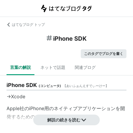
はてなブログ トップ
iPhone SDK
このタグでブログを書く
言葉の解説
ネットで話題
関連ブログ
iPhone SDK
(
コンピュータ
)
【
あいふぉんえすでぃーけー
】
→Xcode
Apple社のiPhone用のネイティブアプリケーションを開
発するためのソフトウェア開発キット
解説の続きを読む