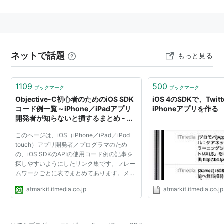
ネットで話題
もっと見る
1109
500
ブックマーク
ブックマーク
Objective-C初心者のためのiOS SDK
iOS 4のSDKで、Twi
コード例一覧～iPhone／iPadアプリ
iPhoneアプリを作る
開発者が知らないと損するまとめ - ＠
IT
このページは、iOS（iPhone／iPad／iPod
touch）アプリ開発者／プログラマのため
の、iOS SDKのAPIの使用コード例の記事を
探しやすいようにしたリンク集です。フレー
ムワークごとに表でまとめてあります。メソ
ッドやプロパティなどObjective-CのAPIの使
atmarkit.itmedia.co.jp
atmarkit.itmedia.co.jp
い方の参考にしてください。 ＠ITにコード例
の記事が掲載しているク...