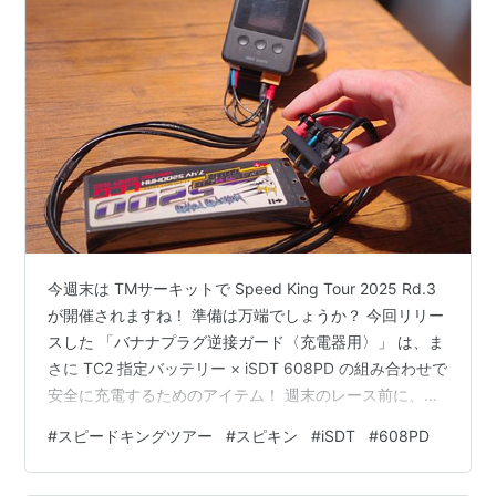
今週末は TMサーキットで Speed King Tour 2025 Rd.3
が開催されますね！ 準備は万端でしょうか？ 今回リリー
スした 「バナナプラグ逆接ガード〈充電器用〉」 は、ま
さに TC2 指定バッテリー × iSDT 608PD の組み合わせで
安全に充電するためのアイテム！ 週末のレース前に、ぜ
ひチェックしておいてください☆ jp.mercari.com TC2 ク
#
スピードキングツアー
#
スピキン
#
iSDT
#
608PD
ラスは iSDT 608PD 充電器がコントロール充電器となっ
ていますが、この充電器には逆接保護回路がありませ