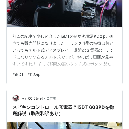
前回の記事で少し紹介したiSDTの新型充電器K2 zipが国
内でも販売開始になりました！ リンク 1番の特徴は何と
いってもチルト式ディスプレイ！ 最近の充電器のトレン
ドになりつつあるチルト式ですが、やっぱり画面が見や
すいですね！ そして消耗の無いタッチ式のボタン 見た目
も少しコンパクトになりスタイリッシュでカッコいいで
#
iSDT
#
K2zip
すね！ 現在色々使い混んで機能の検証をしておりますの
で、年明けには動画にまとめてレビューできるかと思い
ます。 とりあえず数回使った感じはメチャメチャ良いで
•
す！ K2Airと同様パワーも出ます！ 取説が日本語で無い
My RC Style!
2年前
ので和訳したものをまたブログでアップしようと思って
スピキンコントロール充電器!? iSDT 608PDを徹
おりますが、ひとま…
底解説（取説和訳あり）