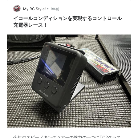
ん。 ピットで急いでいると、バナナプラグを＋／−逆に
•
差して 「バチッ！」→基板逝く――そんな惨劇が起きて
My RC Style!
1年前
しまう…
イコールコンディションを実現するコントロール
充電器レース！
今年のスピードキングツアーの魅力の一つにTC2クラス