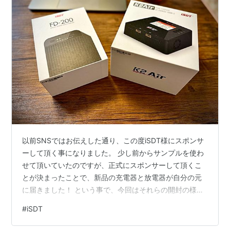
以前SNSではお伝えした通り、この度iSDT様にスポンサ
ーして頂く事になりました。 少し前からサンプルを使わ
せて頂いていたのですが、正式にスポンサーして頂くこ
とが決まったことで、新品の充電器と放電器が自分の元
に届きました！ という事で、今回はそれらの開封の様子
をお伝えしたいと思います！ まず今回自分が使う製品
#
iSDT
は、K2 Airという充電器とFD-200という放電器です。 K2
Airは２系統で充電可能な、最大20Aで充電可能な充電器