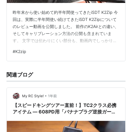
昨年末から使い始めて約半年間使ってきたiSDT K2Zip 今
回は、実際に半年間使い続けてきたiSDT K2Zipについて
のレビュー動画を公開しました。 前作のK2Airとの違い、
そしてキャリブレーション方法の公開も含まれていま
す。 文字では伝わりにくい部分も、動画内でしっかりと
解説していますので、ぜひご覧ください。 🎥 動画はこち
#
K2zip
ら youtu.be 動画内で「日本語訳した取扱説明書はブログ
に掲載しています」と案内しています。 以下に**K2Zip
の日本語版取扱説明書（和訳）**を掲載します。 🔹 iSDT
関連ブログ
K2 Zip 取扱説明書（日本語版） 1. はじめに ISDT K2 Zip
をご購入…
•
My RC Style!
1年前
【スピードキングツアー直前！】TC2クラス必携
アイテム ― 608PD用「バナナプラグ逆接ガー
ド」発売