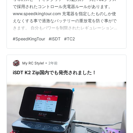
で採用されたコントロール充電器ルールがあります。
www.speedkingtour.com 充電器を指定したものしか使
えなくする事で過激なバッテリーの重放電を防ぐ事がで
きます。 自分もパワーを制限されたレギュレーションの
レースを沢山やってきましたが、そういったレギュレー
#
SpeedKingTour
#
iSDT
#
TC2
ションではどうしても新しいバッテリーを大電流で放電
して、大電流で充電するとパワーが出るので、レースで
勝ちたい人達はみんなこのやり方になってきます。 そう
•
するとバッテリーはすぐ痛むので常に新しいものを買わ
My RC Style!
2年前
なくてはならなくなり、重放電器も高いものを買わなく
iSDT K2 Zip国内でも発売されました！
てはならなくなります。 …