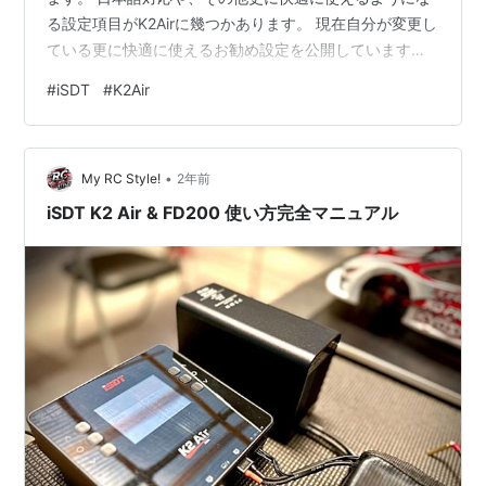
る設定項目がK2Airに幾つかあります。 現在自分が変更し
ている更に快適に使えるお勧め設定を公開していますの
で是非ご覧ください。 youtu.be こちらの記事内の和訳マ
#
iSDT
#
K2Air
ニュアルにも設定項目の説明がございますので、文章で
確認したい方は合わせてお読みください。
anahara.rcsports.info ↓↓良かったらこちらをポチっと
•
して頂けると嬉しいです♬ にほんブログ村 ▼K2Airのご
My RC Style!
2年前
購入はこちらから▼ リンク オンラインショップ…
iSDT K2 Air & FD200 使い方完全マニュアル