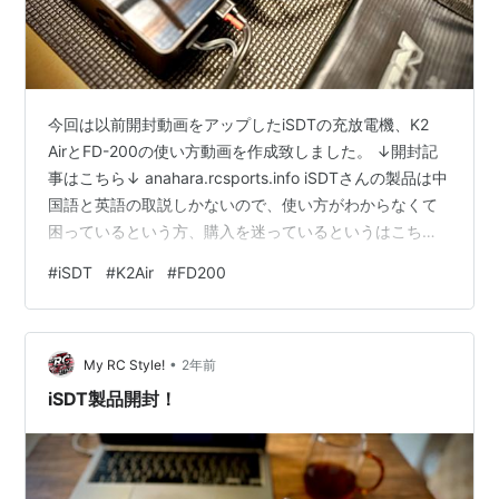
今回は以前開封動画をアップしたiSDTの充放電機、K2
AirとFD-200の使い方動画を作成致しました。 ↓開封記
事はこちら↓ anahara.rcsports.info iSDTさんの製品は中
国語と英語の取説しかないので、使い方がわからなくて
困っているという方、購入を迷っているというはこちら
をみて頂ければ完璧です！ 実際使い方は超簡単です！ マ
#
iSDT
#
K2Air
#
FD200
ニアック目線でのこれらの製品の凄い点なんかも話して
いますので、まだ持っていないけど興味があるという方
も是非ご覧ください。 youtu.be 文字で読みたいという
•
方、以下取説を和訳した日本語版になります。 是非ご活
My RC Style!
2年前
用ください iSDT K2 スマート充…
iSDT製品開封！