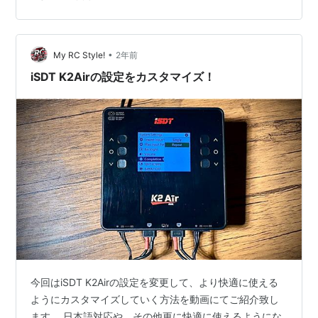
事実。 でもそれには高額な充電器が必要だったり危険が
伴ったりと、レースで勝とうとすると、どんどんエスカ
レートしていってしまう部分がどうしても出てきてしま
•
います。 それを抑えるために今回試験的に導入されたコ
My RC Style!
2年前
ントロール充電器制度。 充電器は3000円台で購入でき
iSDT K2Airの設定をカスタマイズ！
るものと、手軽さもしっかり残されて…
今回はiSDT K2Airの設定を変更して、より快適に使える
ようにカスタマイズしていく方法を動画にてご紹介致し
ます。 日本語対応や、その他更に快適に使えるようにな