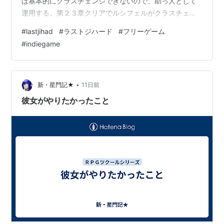
は基本的にクラスチェンジできないので、助っ人として
運用する。第２３章クリアでルシフェルがクラスチェン
ジしたのは驚いた。マップも同じようなのが延々と続い
#
lastjihad
#
ラストジハード
#
フリーゲーム
た。 (↓以下プレイレポ。)
#
indiegame
•
新・星門記★
11日前
彼女がやりたかったこと