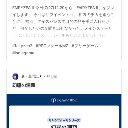
FAIRYZEA II 今日(7/27)12:20から「FAIRYZEA II」をプレ
イします。 今回はサブイベント回。 相方のチカを追うこ
とに。 前回、アイスパレスで目的の品を手に入れたけ
ど、何がしたいのか聞き出せなかった。メインストーリ
ーはいよいよラスト。 レベルもだいぶ上がったけど、サ
ブイベントをこなしていればもっとレベルが上がるのか
#
fairyzea2
#
RPGツクールMZ
#
フリーゲーム
な？次回、ラストダンジョンへ行く見込み。 (↓以下プレ
#
indiegame
イレポ。)
•
新・星門記★
14日前
幻惑の洞窟