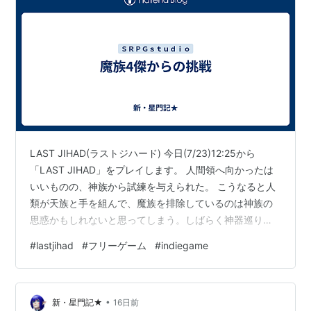
LAST JIHAD(ラストジハード) 今日(7/23)12:25から
「LAST JIHAD」をプレイします。 人間領へ向かったは
いいものの、神族から試練を与えられた。 こうなると人
類が天族と手を組んで、魔族を排除しているのは神族の
思惑かもしれないと思ってしまう。しばらく神器巡りす
るので、同じようなタイトルが続きます。 (↓以下プレイ
#
lastjihad
#
フリーゲーム
#
indiegame
レポ。)
•
新・星門記★
16日前