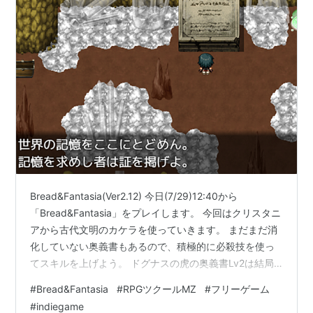
Bread&Fantasia(Ver2.12) 今日(7/29)12:40から
「Bread&Fantasia」をプレイします。 今回はクリスタニ
アから古代文明のカケラを使っていきます。 まだまだ消
化していない奥義書もあるので、積極的に必殺技を使っ
てスキルを上げよう。 ドグナスの虎の奥義書Lv2は結局
シープの港で購入して使用した。明日はPSO2NGSの記事
#
Bread&Fantasia
#
RPGツクールMZ
#
フリーゲーム
を書くけど、生放送とアップデート情報更新が延期され
#
indiegame