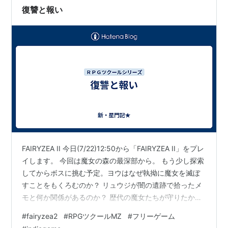
復讐と報い
FAIRYZEA II 今日(7/22)12:50から「FAIRYZEA II」をプレ
イします。 今回は魔女の森の最深部から。 もう少し探索
してからボスに挑む予定。ヨウはなぜ執拗に魔女を滅ぼ
すことをもくろむのか？ リュウジが闇の遺跡で拾ったメ
モと何か関係があるのか？ 歴代の魔女たちが守りたかっ
たのは何なのか？ 今回のプレイで明らかになるかもしれ
#
fairyzea2
#
RPGツクールMZ
#
フリーゲーム
ない。 (↓以下プレイレポ。)