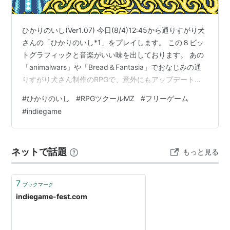
ひかりのいし(Ver1.07) 今日(8/4)12:45から通りすがり犬
さんの「ひかりのいし*1」をプレイします。 この８ビッ
トグラフィックと音楽がいい味を出しております。 あの
「animalwars」や「Bread＆Fantasia」でおなじみの通
りすがり犬さん制作のRPGで、意外にもアップデートが
続いておりました。 新作も製作中なので、期待しており
#
ひかりのいし
#
RPGツクールMZ
#
フリーゲーム
ます。プレイツイートはBlueskyで行いますのでよろしく
#
indiegame
お願いします。明日は「FAIRYZEA II」最終回(たぶん)を
プレイします。 (↓以下プレイレポ。) *1:英語タイトルは
「Shining Stone's Story」
ネットで話題
もっと見る
7
ブックマーク
indiegame-fest.com