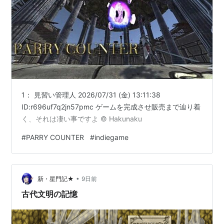
1： 見習い管理人 2026/07/31 (金) 13:11:38
ID:r696uf7q2jn57pmc ゲームを完成させ販売まで辿り着
く、それは凄い事ですよ © Hakunaku
#
PARRY COUNTER
#
indiegame
•
新・星門記★
9日前
古代文明の記憶