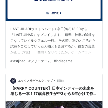
LAST JIHAD(ラストジハード) 今日(8/3)13:00から
「LAST JIHAD」をプレイします。 順当に神器の試練を
こなしていくルシフェル一行。 その時、別のところから
試練をこなしていった人物とも合流するが、彼女の言葉
が正しければ…… 面白くなりそうだが、ゲームバランス
が荒い。明日は通りすがり犬さんの「ひかりのいし」を
#
lastjihad
#
フリーゲーム
#
indiegame
プレイします。※追記：今日で８月のPV数が100を超えま
した。ありがとうございます。 (↓以下プレイレポ。)
•
エックス神ゲームクリップ
5日前
【PARRY COUNTER】日本インディーの未来を
感じる一本！17歳高校生が中3から3年かけて作っ
たソウルライク2DアクションがSteam発売！