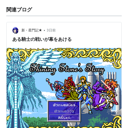
関連ブログ
•
新・星門記★
3日前
ある騎士の戦いが幕をあける