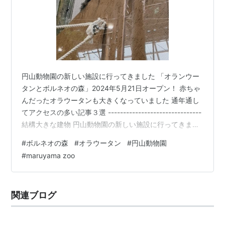
円山動物園の新しい施設に行ってきました 「オランウー
タンとボルネオの森」2024年5月21日オープン！ 赤ちゃ
んだったオラウータンも大きくなっていました 通年通し
てアクセスの多い記事３選 -------------------------------
結構大きな建物 円山動物園の新しい施設に行ってきまし
た ------------------------------- 「オランウータンとボ
#
ボルネオの森
#
オラウータン
#
円山動物園
ルネオの森」2024年5月21日オープン！
#
maruyama zoo
www.city.sapporo.jp youtu.be youtu.be スコールも降る
し、何より天井が高くて驚きました。 赤ちゃんだったオ
ラウータンも大きくなっ…
関連ブログ