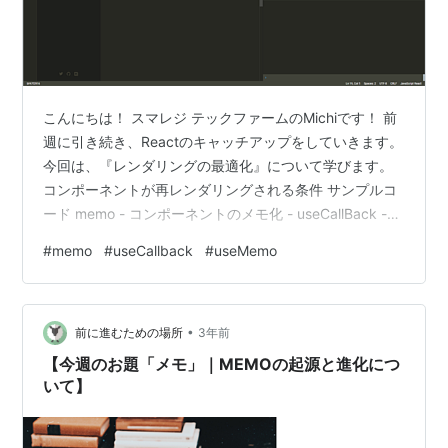
こんにちは！ スマレジ テックファームのMichiです！ 前
週に引き続き、Reactのキャッチアップをしていきます。
今回は、『レンダリングの最適化』について学びます。
コンポーネントが再レンダリングされる条件 サンプルコ
ード memo - コンポーネントのメモ化 - useCallBack -
関数のメモ化 - useMemo - 変数のメモ化 - まとめ コンポ
#
memo
#
useCallback
#
useMemo
ーネントが再レンダリングされる条件 前回のおさらいで
す。Reactにおいて、コンポーネントの再レンダリングが
発生する条件は、（大まかに言って）以下の三つでし
•
た。 コンポーネント内の状態管理されている値（state）
前に進むための場所
3年前
が変更されたとき 親…
【今週のお題「メモ」｜MEMOの起源と進化につ
いて】