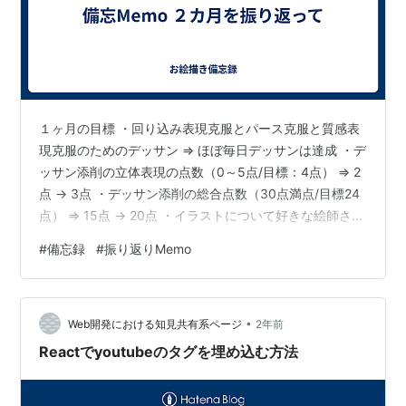
１ヶ月の目標 ・回り込み表現克服とパース克服と質感表
現克服のためのデッサン ⇒ ほぼ毎日デッサンは達成 ・デ
ッサン添削の立体表現の点数（0～5点/目標：4点） ⇒ 2
点 → 3点 ・デッサン添削の総合点数（30点満点/目標24
点） ⇒ 15点 → 20点 ・イラストについて好きな絵師さん
や作品に出会う ⇒ 好きだと思える絵師さんや作品に出会
#
備忘録
#
振り返りMemo
えなかった 結果 デッサンは成長したけど、イラストにつ
いては足踏み状態で全体的に統一感がないバランスが悪
い色塗りについてはたまに写真模写をやった程度 今後の
•
目標 １．かかげクエストゴブルスの課題３の合格 ⇒ 回り
Web開発における知見共有系ページ
2年前
込み表現の克服と立体質感表現 ２．デッサン添削…
Reactでyoutubeのタグを埋め込む方法