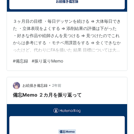
３ヶ月目の目標 ・毎日デッサンを続ける ⇒ 大体毎日でき
た ・立体表現をよくする ⇒ 添削結果の評価は下がった
・好きな作品や絵師さんを見つける ⇒ 見つけたのでこれ
からは参考にする ・モチベ用課題をする ⇒ 全くできなか
ったけど、代わりにFAを描いた 結果 目標については大体
達成できたけど、添削用デッサンの立体表現の評価は下
#
備忘録
#
振り返りMemo
がった 今後の目標 １．かかげクエストゴブルスの課題３
の合格 ⇒ 回り込み表現の克服と立体質感表現 ２．デッサ
ン添削で立体表現の点数４点以上を達成する ⇒ 立体表現
•
についての参考動画を探して試してみる ３．自由な人体
お絵描き備忘録
2年前
表現を学ぶ ⇒ トルソーをたくさん描く ４．モチベ課題
備忘Memo ２カ月を振り返って
ま…