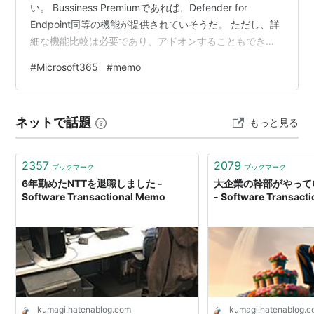
い。 Bussiness Premiumであれば、Defender for
Endpoint同等の機能が提供されていそうだ。 ただし、詳
細な機能比較は必要であり、アドオンすることもできそ
うだ。 2021-2022年くらいから提供されたようだ。
#
Microsoft365
#
memo
Github Copilotとの会話 【Microsoft Defender関連Q&A
プロンプト＆回答まとめ】 --- ■ プロンプトと回答一覧 -
-- 【プロンプト】 Microsoft Defender および
ネットで話題
もっと見る
Microsoft…
2357
2079
ブックマーク
ブックマーク
6年勤めたNTTを退職しました -
大企業の幹部がやって
Software Transactional Memo
- Software Transact
kumagi.hatenablog.com
kumagi.hatenablog.