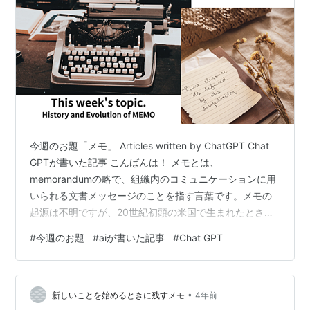
今週のお題「メモ」 Articles written by ChatGPT Chat
GPTが書いた記事 こんばんは！ メモとは、
memorandumの略で、組織内のコミュニケーションに用
いられる文書メッセージのことを指す言葉です。メモの
起源は不明ですが、20世紀初頭の米国で生まれたとされ
ています。 メモは、アメリカ企業の黎明期において、コ
#
今週のお題
#
aiが書いた記事
#
Chat GPT
ミュニケーションのための重要なツールであった。メモ
のおかげで、管理職や経営者は、顔を合わせることなく
部下とコミュニケーションをとることができた。メモが
•
あれば、会議の予定や方針の変更など、重要な情報を簡
新しいことを始めるときに残すメモ
4年前