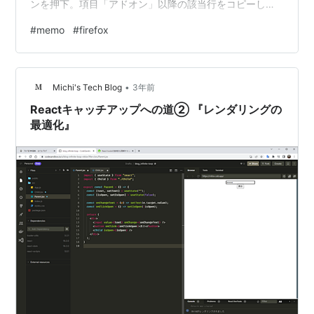
ンを押下。項目「アドオン」以降の該当行をコピーして
加工。 Cookie AutoDelete バージョン: 3.8.2 ブラウザに
#
memo
#
firefox
残す Cookie をホワイトリストで指定し管理。余計な
Cookie はブラウザに残さない。 Enhancer for YouTube™
バージョン: 2.0.121 YouTube を見やすい…
•
Michi's Tech Blog
3年前
Reactキャッチアップへの道② 『レンダリングの
最適化』