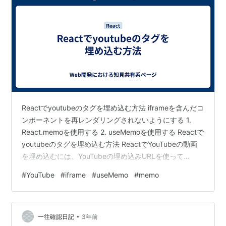
Reactでyoutubeのタグを埋め込む方法 iframeを含んだコ
ンポーネントを再レンダリングされないようにする 1.
React.memoを使用する 2. useMemoを使用する Reactで
youtubeのタグを埋め込む方法 ReactでYouTubeの動画
を埋め込むには、YouTubeの埋め込みURLを使って
iframeタグを利用する方法が一般的です。 以下はその具
#
YouTube
#
iframe
#
useMemo
#
memo
体的な手順です。1. YouTubeの埋め込みURLを取得す
る： YouTube動画のページで「共有」ボタンをクリック
し、「埋め込み」オプションを選択します。 埋め込みコ
•
ードが表示されるので、その中のsrc属性にあるUR…
一往確認日記
3年前