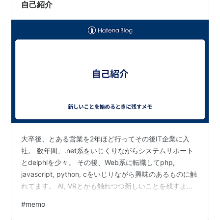
単に伝えることができた。 メモが普及するにつれて、メ
自己紹介
モが企…
大卒後、とある営業を2年ほど行ってその後IT企業に入
社。 数年間、.net系をいじくりながらシステムサポート
とdelphiを少々。 その後、Web系に転職してphp,
javascript, python, cをいじりながら興味のあるものに触
れてます。 AI, VRとかも触れつつ新しいことを残すよう
のメモとしてブログ再開。
#
memo