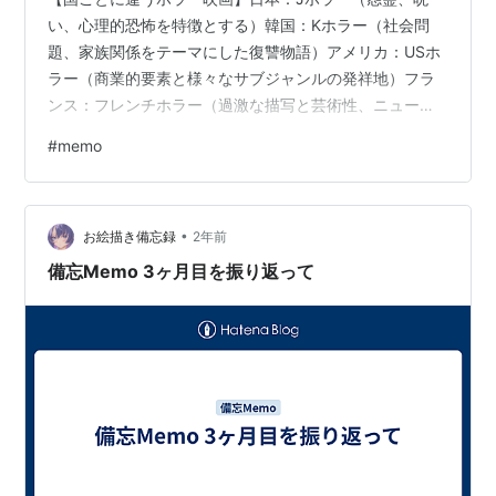
い、心理的恐怖を特徴とする）韓国：Kホラー（社会問
題、家族関係をテーマにした復讐物語）アメリカ：USホ
ラー（商業的要素と様々なサブジャンルの発祥地）フラ
ンス：フレンチホラー（過激な描写と芸術性、ニューフ
レンチエクストリーム）イタリア：イタリアンホラー/ジ
#
memo
ャッロ（視覚的に鮮やかで様式的な恐怖）スペイン：ス
パニッシュホラー（ゴシック要素と宗教的テーマ）オー
ストラリア：オーストラリアンホラー（孤立した環境で
•
の生存恐怖）インドネシア：インドネシアンホラー（民
お絵描き備忘録
2年前
間信仰と宗教的要素）タイ：タイホラー（仏教信仰と幽
備忘Memo 3ヶ月目を振り返って
霊譚）ドイツ：ジャーマンホラー（戦争の影響と実…