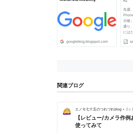
先週、「
Pho
示唆
通り
には
る。 
googleblog.blogspot.com
s
Mot
るこ
照）
が明
Micro
関連ブログ
•
エノモ七十五のつれづれblog
2ヶ
【レビュー/カメラ作例あり】
使ってみて