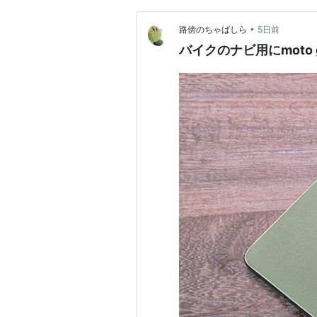
•
路傍のちゃばしら
5日前
バイクのナビ用にmoto 