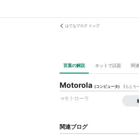
はてなブログ トップ
言葉の解説
ネットで話題
関
Motorola
(
コンピュータ
)
【
もとろ
→モトローラ
関連ブログ