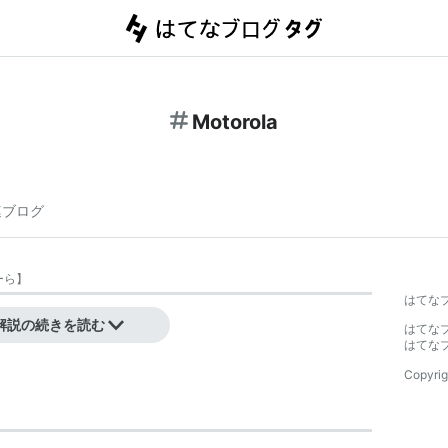
Motorola
連ブログ
ーら
】
はてな
解説の続きを読む
はてな
はてな
Copyrig