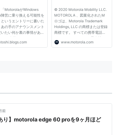
MotorolaがWindows
© 2020 Motorola Mobility LLC.
ne陣営に乗り換える可能性を
MOTOROLA 、図案化されたM
」というエントリーに書いた
ロゴは、Motorola Trademark
、あの手のアナウンスメント
Holdings, LLC の商標または登録
だいたい何か裏の事情があ
商標です。 すべての携帯電話
そして今日、Googleが
が、Lenovo の 100％ 子会社であ
atoshi.blogs.com
www.motorola.com
orolaの携帯電話部門を買収す
る Motorola Mobility LLC によっ
とがアナウンスされ（参
て設計、製造されています。
、その裏事情が何であったか
Google、Android、Google
らかになった。あれは、
Play、Nexus、およびその他の商
softとGoogle...
標は、Google Inc....
月前
motorola edge 60 proを9ヶ月ほど