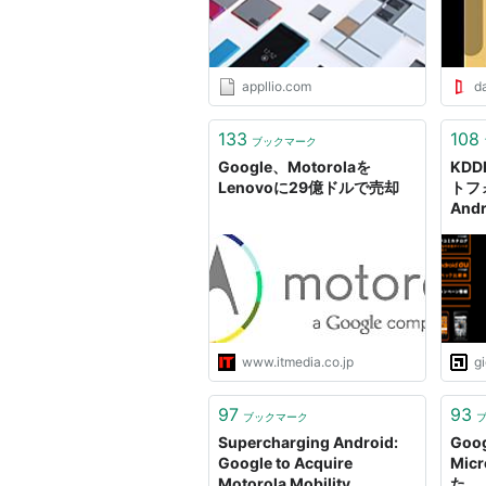
appllio.com
da
133
108
ブックマーク
Google、Motorolaを
KD
Lenovoに29億ドルで売却
トフ
And
「Mo
する
に
www.itmedia.co.jp
g
97
93
ブックマーク
Supercharging Android:
Goog
Google to Acquire
Mic
Motorola Mobility
た