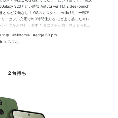
 S23といい勝負 Antutu ver 11.1.2 Geekbench
でほとんど文句なし！ OSのカスタム「Hello UI」 一部ア
テリーはフル充電で約9時間使える ほどよく盛ったキレ
をいくつかお見せします たまにクセが強く見える写真が
ど動画撮影はフツー 動画撮影に関する仕様の基本情報 気
スマホ
#
Motorola
#
edge 60 pro
気になるポイント２：手ぶれ補…
droidスマホ
ラ） ２台持ち