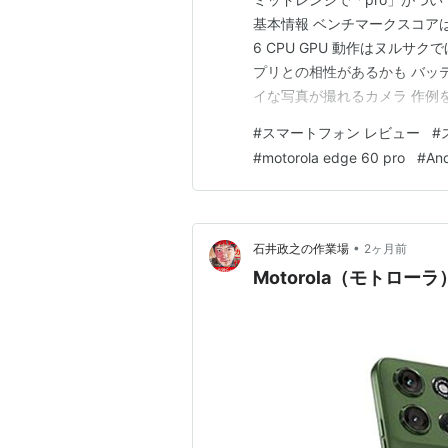
基本情報 ベンチマークスコアはGalaxy
6 CPU GPU 動作はヌルサク
プリとの相性があるかも バッ
イな写真が撮れるカメラ 作例
撮れることも… 「pro」だけ
#
スマートフォン レビュー
#
になるポイント１：露出調整 
#
motorola edge 60 pro
#
An
•
石井政之の作業場
2ヶ月前
Motorola（モトロー