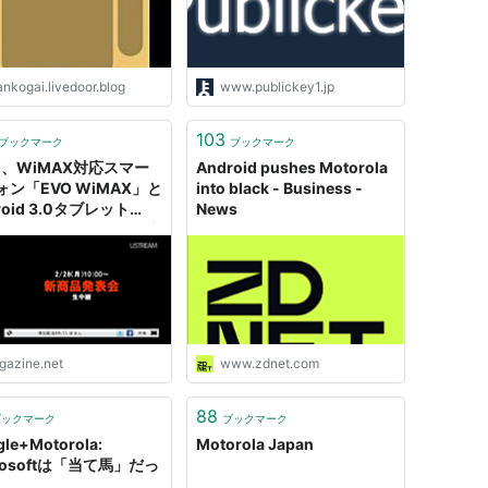
nkogai.livedoor.blog
www.publickey1.jp
103
ブックマーク
ブックマーク
DI、WiMAX対応スマー
Android pushes Motorola
ォン「EVO WiMAX」と
into black - Business -
roid 3.0タブレット
News
torola XOOM」を発表
予定であることが明らか
igazine.net
www.zdnet.com
88
ブックマーク
ブックマーク
le+Motorola:
Motorola Japan
rosoftは「当て馬」だっ