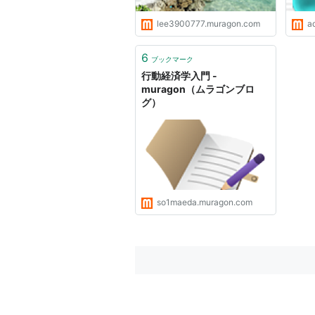
lee3900777.muragon.com
a
6
ブックマーク
行動経済学入門 -
muragon（ムラゴンブロ
グ）
so1maeda.muragon.com