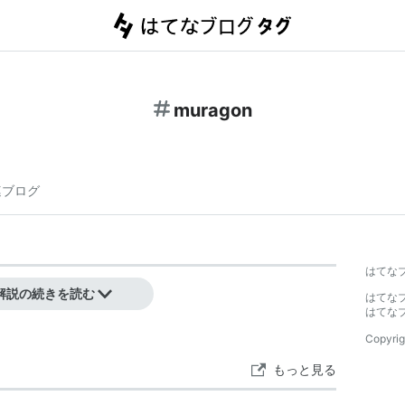
muragon
連ブログ
はてな
グサービス。
解説の続きを読む
はてな
はてな
Copyrig
もっと見る