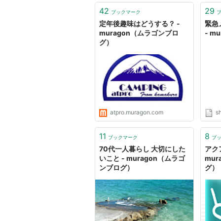
42
29
ブックマーク
定年後趣味はどうする？ -
緊急
muragon（ムラゴンブロ
- m
グ）
atpro.muragon.com
s
11
8
ブックマーク
ブ
70代一人暮らし 大切にした
アク
いこと - muragon（ムラゴ
mu
ンブログ）
グ）