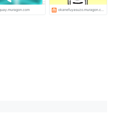
quay.muragon.com
okanefuyasuzo.muragon.com