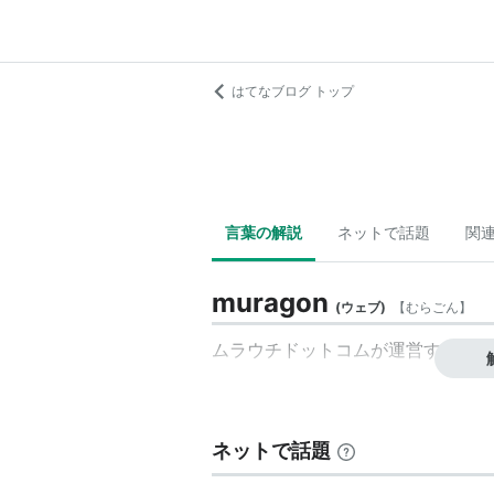
はてなブログ トップ
言葉の解説
ネットで話題
関
muragon
(
ウェブ
)
【
むらごん
】
ムラウチドットコム
が運営するブロ
ネットで話題