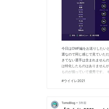
今日はOMF編をお送りしたいと
選なので同じ感じで見ていただ
きてない選手は含まれませんので
は特化したものはありませんが
ものが揃っていて優秀です。 
ートがバンバン決まって気持ちい
#
ウイイレ2021
有ターンが邪魔ですが高いボ
が収まります。 シュート系の
•
TomoBlog
5年前