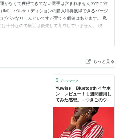
チャ運がなくて獲得できてない選手は含まれませんのでご注
（IM） バルサエディションの購入特典獲得できるバージ
ル上げがかなりしんどいですが育てる価値はあります。 私
能力は十分なので最近は優先して育成していません。 現役
ミナが高く終盤まで問題なく起用できるのが良いですね。
手間を抜けていくのでそこからのコンカでガンガンゴール
ー…
もっと見る
5
ブックマーク
Yuwiss Bluetooth イヤホ
ン レビュー！１週間使用し
てみた感想。 - つきごのウイ
イレブログ ～myClub攻略
～