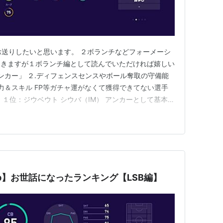
お送りしたいと思います。 ２ボランチなどフォーメーシ
てきますが１ボランチ編として読んでいただければ嬉しい
アンカー」 ２.ディフェンスセンスやボール奪取の守備能
力＆スキル FP等ガチャ運がなくて獲得できてない選手
１位：ジウベウト シウバ（IM） アンカーとして基本的
能力もあり今作最強だと思ってます。 スキルもディフ
のパス系も持っていて文句なしです。 欠点を上げると
が使用して…
lub】お世話になったランキング【LSB編】