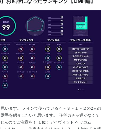
lub】お世話になったランキング【CMF編】
と思います。 メインで使っている４－３－１－２の2人の
た選手を紹介したいと思います。 FP等ガチャ運がなくて
せんのでご注意を！ １位：デイヴィッド ベッカム
でしょうか・・・ 決定力もありセットプレーも蹴れると能