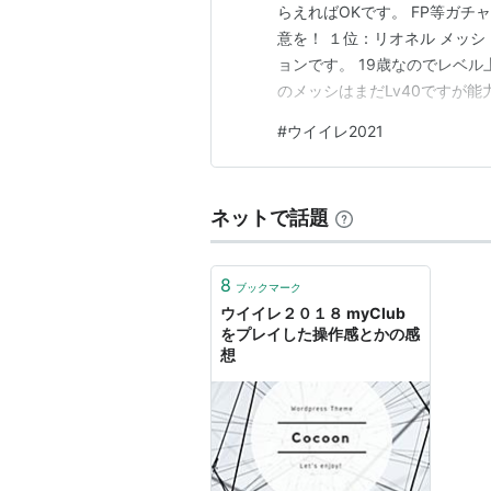
らえればOKです。 FP等ガ
意を！ １位：リオネル メッシ
ョンです。 19歳なのでレベ
のメッシはまだLv40ですが
Verに比べてスピード・スタ
#
ウイイレ2021
ドリブルしたらヌルヌルと選
を決めてくれます。 ２位：マ
ネットで話題
8
ブックマーク
ウイイレ２０１８ myClub
をプレイした操作感とかの感
想