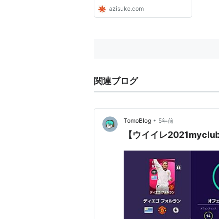
azisuke.com
関連ブログ
•
TomoBlog
5年前
【ウイイレ2021myc