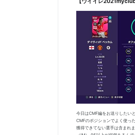
【ウイイレ2021myc
今日はCMF編をお送りしたい
CMFのポジションでよく使っ
獲得できてない選手は含まれま
（IM） 95以上が何個あるん