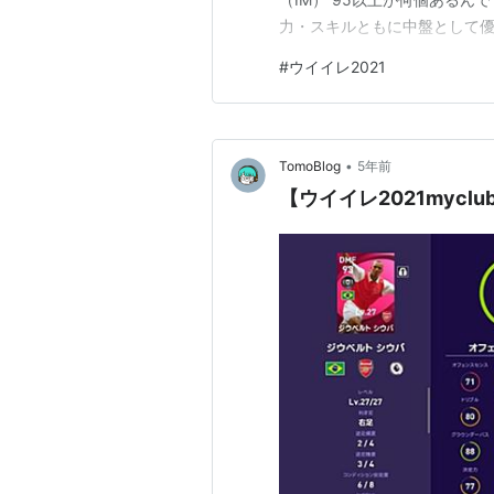
力・スキルともに中盤として優
空いてますので私はワンパを付
#
ウイイレ2021
りますがアウトスピンキック
カッドに入れておいて損はない
•
TomoBlog
5年前
【ウイイレ2021myc