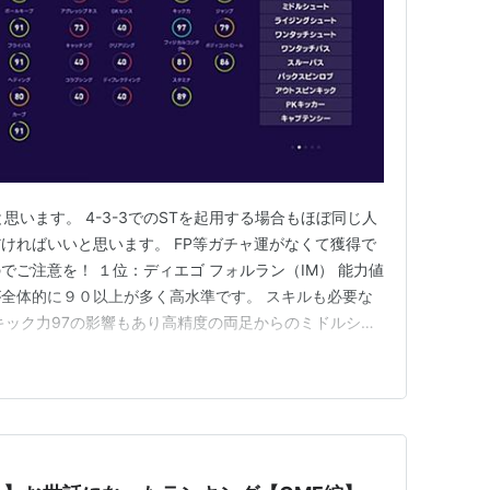
思います。 4-3-3でのSTを起用する場合もほぼ同じ人
ければいいと思います。 FP等ガチャ運がなくて獲得で
ご注意を！ １位：ディエゴ フォルラン（IM） 能力値
全体的に９０以上が多く高水準です。 スキルも必要な
キック力97の影響もあり高精度の両足からのミドルシュ
いです。 ２位：ヨハン クライフ（IM） たまに出る固
ディコン・ボールキープにより思った以上に前線でボール
ス…