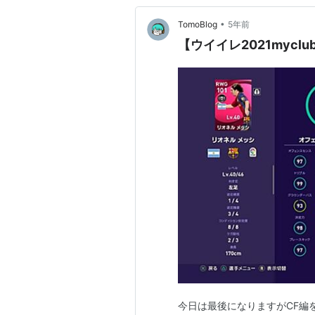
•
TomoBlog
5年前
【ウイイレ2021myc
今日は最後になりますがCF編