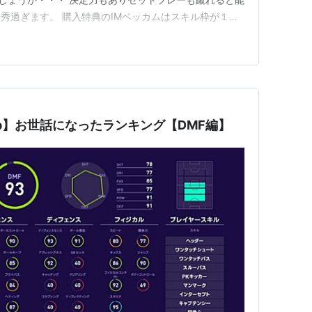
秀過ぎます。 購入特典のIMベッカムはスキル枠が１つ
けてます。 欠点を上げるとすれば逆足精度が欠点とな
もありますし左に追いてコンカ、右においてクロスなどス
選手です。 …
lub】お世話になったランキング【DMF編】