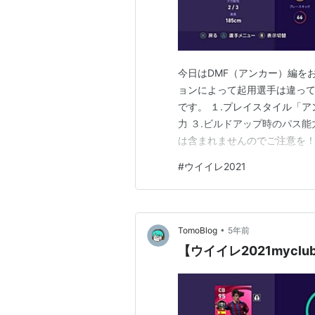
今日はDMF（アンカー）編を
ョンによって起用選手は違っ
です。 １.プレイスタイル「
力 ３.ビルドアップ時のパス能
は含まれませんのでご注意を！ 
なディフェンス能力に加えパス
#
ウイイレ2021
ェンス系＋ワンパ＆スルーパス
すればスピードが足りないです
•
TomoBlog
5年前
【ウイイレ2021myc