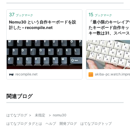
いう分割キーボー…
37
15
ブックマーク
ブックマーク
Nomu30 という自作キーボードを設
「最小限のキーレイア
計した – recompile.net
たキーボード自作キット
キー数は31、スペー
recompile.net
akiba-pc.watch.impre
関連ブログ
はてなブログ
>
未指定
>
nomu30
はてなブログ タグとは
ヘルプ
開発ブログ
はてなブログトップ