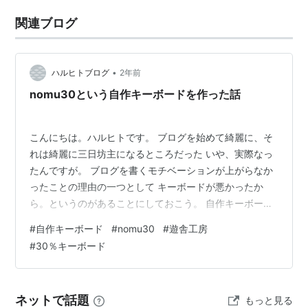
関連ブログ
•
ハルヒトブログ
2年前
nomu30という自作キーボードを作った話
こんにちは。ハルヒトです。 ブログを始めて綺麗に、そ
れは綺麗に三日坊主になるところだった いや、実際なっ
たんですが。 ブログを書くモチベーションが上がらなか
ったことの理由の一つとして キーボードが悪かったか
ら。というのがあることにしておこう。 自作キーボード
ということで前置きが長くなりましたが新しいキーボー
#
自作キーボード
#
nomu30
#
遊舎工房
ドを買い？作り？ました。 nomu30というキーボードな
#
30％キーボード
んですが、 Amazonとかでただ買ったわけじゃありませ
ん。 なんとこれ自作キーボードというものでして パーツ
を買って自分ではんだ付けしたりして作り上げるものな
ネットで話題
もっと見る
んです。 これが初体験ってわけでもなく以前にergo42と