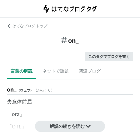
はてなブログ トップ
on_
このタグでブログを書く
言葉の解説
ネットで話題
関連ブログ
on_
(
ウェブ
)
【
がっくり
】
失意体前屈
「orz」
「OTL」
解説の続きを読む
「_no」