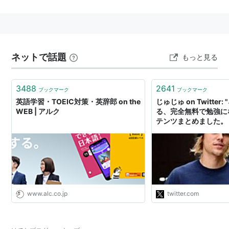
ネットで話題
もっと見る
3488
2641
ブックマーク
ブックマーク
英語学習・TOEIC対策・英辞郎 on the
じゅじゅ on Twitter
WEB | アルク
る、完全無料で勉強に
テンツまとめました。 
成、Excel、仕事術
語、ファイナンス、統
析、プログラミング、I
なにか勉強したいな～
方はぜ… https://t.co
www.alc.co.jp
twitter.com