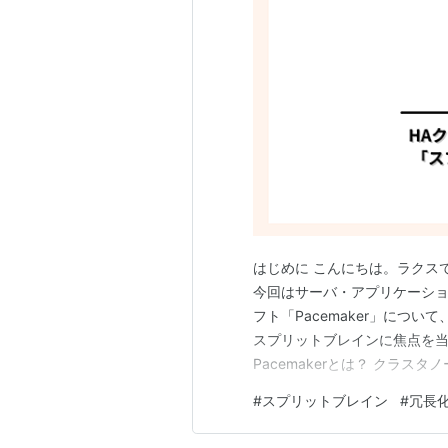
はじめに こんにちは。ラクスで
今回はサーバ・アプリケーショ
フト「Pacemaker」について、
スプリットブレインに焦点を当
Pacemakerとは？ クラ
は？ クォーラム(定足数)とは？
#
スプリットブレイン
#
冗長
スプリットブレインを防ぐ仕組み