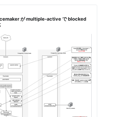
ker が multiple-active で blocked
応