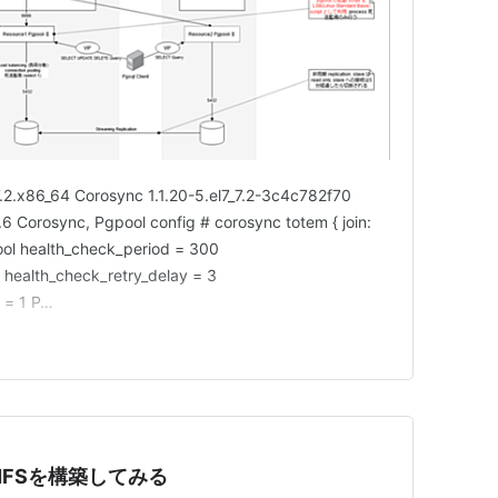
.2.x86_64 Corosync 1.1.20-5.el7_7.2-3c4c782f70
6 Corosync, Pgpool config # corosync totem { join:
ol health_check_period = 300
 health_check_retry_delay = 3
 = 1 P…
でNFSを構築してみる