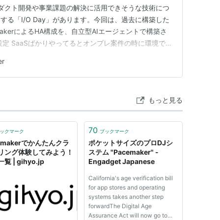
ロダクト開発や事業課題の解決に活用できそうな技術につ
る「I/O Day」があります。今回は、過去に構築した
acemakerによるHA構成を、自立型AIエージェントで構築さ
定 SaaSばかりやってるとオンプレ案件の時に環境での
…って浦島状態になるのでたまに棚卸しが必要。DCの
er
IOS/UEFI設定して…
もっと見る
70
ックマーク
ブックマーク
emakerでかんたんクラ
ポケットサイズのプロDJシ
リング体験してみよう！
ステム "Pacemaker" -
 | gihyo.jp
Engadget Japanese
California's age verification bill
for app stores and operating
systems takes another step
forwardThe Digital Age
Assurance Act will now go to