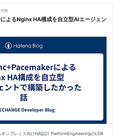
ヶ月前
kerによるNginx HA構成を自立型AIエージェン
によるオンプレミス向けHA設計 PlatformEngineeringのLDR