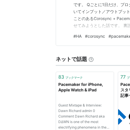
です。 Qごとに1日だけ、プ
いてインプット／アウトプットす
ことのあるCorosync + P
せてみようとした話です。 裏設
構築ってこれどうやってたっけ
#
HA
#
corosync
#
pacemak
機器の持ち込み制限のある区域でB
ネットで話題
83
77
ブックマーク
ブ
Pacemaker for iPhone,
Pac
Apple Watch & iPad
スタ
記事一覧
Guest Mixtape & Interview:
Dawn Richard admin 0
Comment Dawn Richard aka
D∆WN is one of the most
electrifying phenomena in the