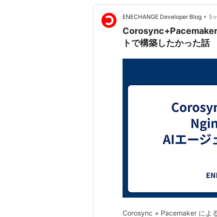
•
ENECHANGE Developer Blog
5
Corosync+Pacema
トで構築したかった話
Corosync + Pacemaker 