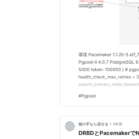
環境 Pacemaker 1.1.20-5.el7_7
Pgpool-Ⅱ 4.0.7 PostgreSQL 9.
5000 token: 100000 } # pgpo
health_check_max_retries = 3
search_primary_node_timeout
#
Pgpool
•
猫の手なら貸せる
5年前
DRBDとPacemaker