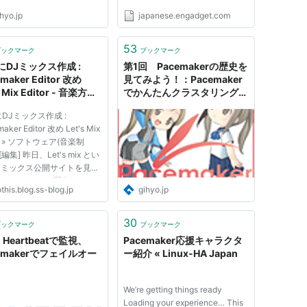
Governor Gavin Newsom.
hyo.jp
japanese.engadget.com
Roblox hit with wrongful death
lawsuit following a teen player's
suicideAccording to The New
53
ブックマーク
ブックマーク
York Times, a mother has taken
にDJミックス作成 :
第1回 Pacemakerの歴史を
legal a...
maker Editor 改め
見てみよう！：Pacemaker
s Mix Editor - 音楽方丈
でかんたんクラスタリング体
験してみよう！｜gihyo.jp …
DJミックス作成 :
技術評論社
aker Editor 改め Let's Mix
or » ソフトウェア(音楽制
編集] 昨日、Let's mix とい
J ミックス公開サイトを見つ
した。 フリーで配布されて
this.blog.ss-blog.jp
gihyo.jp
DJ ミックス編集ソフト
s Mix Editor で作った DJ ミッ
をアップロードして公開した
30
ブックマーク
ブックマーク
のユーザが作った DJ ミッ
Heartbeatで監視、
Pacemaker応援キャラクタ
emakerでフェイルオー
ー紹介 « Linux-HA Japan
We’re getting things ready
Loading your experience… This