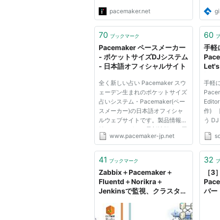
independent music scene.
pacemaker.net
gi
Hailing from New Orleans,
currently living in Los Angeles,
the queen of pop new wave has
70
60
ブックマーク
been releasing some of the most
Pacemaker ペースメーカー
手軽
forward-thinking music o...
- ポケットサイズDJシステム
Pace
- 日本語オフィシャルサイト
Let'
記
全く新しい占い Pacemaker スウ
手軽に
ェーデン生まれのポケットサイズ
Pacem
占いシステム・Pacemaker(ペー
Edit
スメーカー)の日本語オフィシャ
作) [
ルウェブサイトです。製品情報を
う D
始め、さまざまな最新情報をお届
けま
www.pacemaker-jp.net
so
けします。 そのためのノウハウ
いる 
なども感じとることに器用な人が
Let'
多くあります。 こうした二面性
クス
41
32
ブックマーク
を考えてください。 「まわりの
り、他
Zabbix＋Pacemaker＋
［3］
雰囲...
ク...
Fluentd＋Norikra＋
Pac
Jenkinsで監視、クラスタリ
バー
ング、ログ収集／解析、バッ
クアップ