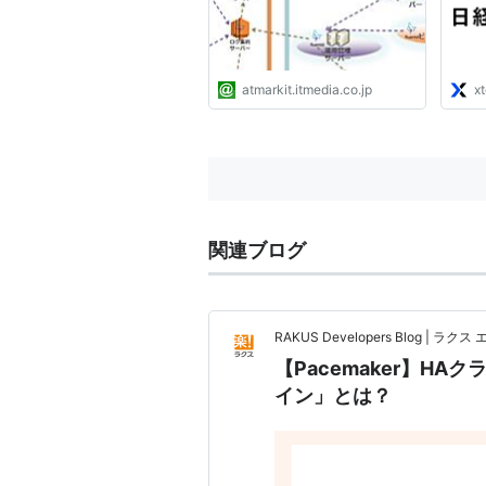
atmarkit.itmedia.co.jp
x
関連ブログ
RAKUS Developers Blog | 
【Pacemaker】H
イン」とは？