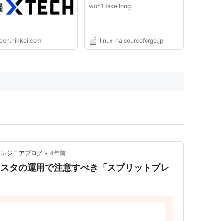
won’t take long.
tech.nikkei.com
linux-ha.sourceforge.jp
•
ラクス エンジニアブログ
4年前
Aクラスタの運用で注意すべき「スプリットブレ