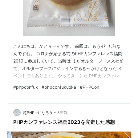
こんにちは。かとぅーんです。 前回は、もう4年も前な
んですね。 コロナが始まる前のPHPカンファレンス福岡
2019に参加していて、当時は まだオルターブース入社前
で、オルターブースにジョインするきっかけとなった イ
ベントでもあります。 やってきました PHPカンファレン
ス福岡2023 ようやくオフラインイベントとして実施され
#
phpconfuk
#
phpconfukuoka
#
PHPCon
ました。わー（拍手 やっぱりペチコンってすごいですよ
ね。これだけの参加人数が集まると圧巻です。 久しぶり
の大会場で、皆さんニコニコしている笑顔もみられ やっ
•
ぱオフラインイベントの、あのお祭り的な雰囲気ってい
超PHPerになろう
3年前
いよなーって改めて感じました。 今回も私は、朝一のセ
PHPカンファレンス福岡2023を完走した感想
ッションから受け…