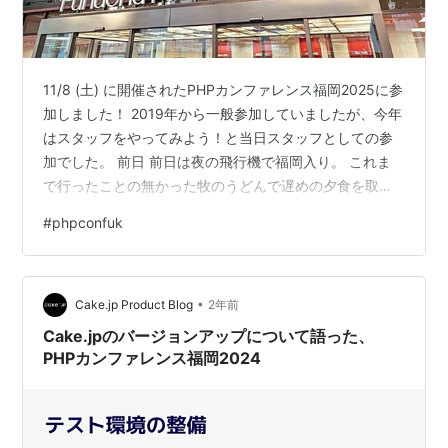
11/8 (土) に開催されたPHPカンファレンス福岡2025に参
加しました！ 2019年から一般参加していましたが、今年
はスタッフをやってみよう！と当日スタッフとしての参
加でした。 前日 前日は夜の飛行機で福岡入り。 これま
で行ったことの無かった牧のうどんで遅めの夕食を取り
ました。 牧のうどん。ボリュームたっぷり。美味しかっ
#
phpconfuk
た pic.twitter.com/6wnRevf6VI— muno92 (@muno_92)
2025年11月7日 福岡に入ってからご飯を食べるぞ！とお
腹を空かせて行ったのですがそれでも満腹になるボリュ
•
ーム。 噂には聞いていましたが、ほんとに麺がだしを吸
Cake.jp Product Blog
2年前
ってた・・・ 空…
Cake.jpのバージョンアップについて語った、
PHPカンファレンス福岡2024