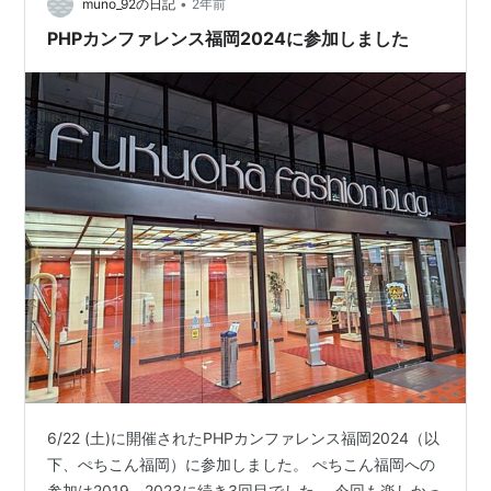
•
Meetupでは、私自身もLT枠で登壇しましたー！ 前日M…
muno_92の日記
2年前
PHPカンファレンス福岡2024に参加しました
6/22 (土)に開催されたPHPカンファレンス福岡2024（以
下、ぺちこん福岡）に参加しました。 ぺちこん福岡への
参加は2019、2023に続き3回目でした。 今回も楽しかっ