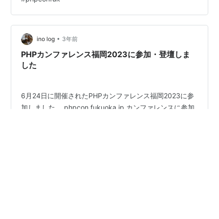
したのは前夜祭の運営をするのに移動してそのまま現地
入りするのは厳しかろうという判断での計画でしたが、
実際その通りで全然野菜の日はずっと眠かったので、判
•
断としては大成功でした。 非公式イベントについて 第
ino log
3年前
153回 PHP勉強会＠東京 - connpass 【非公式】…
PHPカンファレンス福岡2023に参加・登壇しま
した
6月24日に開催されたPHPカンファレンス福岡2023に参
加しました。 phpcon.fukuoka.jp カンファレンスに参加