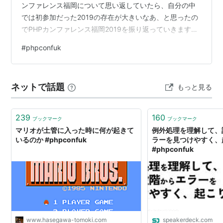
ンファレンス福岡について思い返していたら、自分の中
では初参加だった2019の存在が大きいなあ、と思ったの
でPHPカンファレンス福岡2019を振り返っていきます。
参加するまで 初めて参加したカンファレンスはPHPカン
#
phpconfuk
ファレンス2017で、2018年もいくつかカンファレンスに
参加していました。 (PHPカンファレンス福岡の事はネッ
トで見かけて存在を知っていた？ような気がします) た
ネットで話題
もっと見る
だ、ソロ参加だった事もあり懇親会には参加しておら
ず、コミュニティに知り合いがいない状態が続…
239
160
ブックマーク
ブックマーク
マリオが土管に入った時に何が起きて
例外処理を理解して、
いるのか #phpconfuk
ラーを見つけやすく、
#phpconfuk
www.hasegawa-tomoki.com
speakerdeck.com