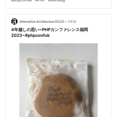
Interfaceの使いどころ」というタイトルでの発表でし
た。 fortee.jp 内容としてはPHPer御用達のロギングライ
ブラリ、Monologの内部実装で使用されているInterface
•
を例に、 Monolog内部でInterfaceがどんな役割を担って
Alternative Architecture DOJO
3年前
い…
4年越しの思い~PHPカンファレンス福岡
2023~#phpconfuk