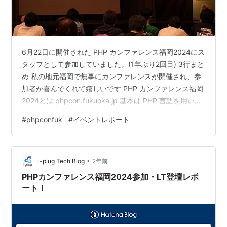
6月22日に開催された PHP カンファレンス福岡2024にス
タッフとして参加していました。(1年ぶり2回目) 3行まと
め 私の地元福岡で無事にカンファレンスが開催され、参
加者が喜んでくれて嬉しいです PHP カンファレンス福岡
2024とは phpcon.fukuoka.jp 基本は PHP 言語を用いた
ソフトウェアエンジニアリングのカンファレンスです
#
phpconfuk
#
イベントレポート
が、その周辺話題であれば PHP に直接関係ないことまで
多く取り上げられています。 300名近い人が参加してく
れていたらしいです。 なぜスタッフとして参加したか 約
•
10年前、20代後半でソフトウェアエンジニアになった私
i-plug Tech Blog
2年前
にとって PHP カンファレ…
PHPカンファレンス福岡2024参加・LT登壇レポ
ート！