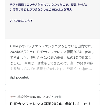
Cake.jpでバックエンドエンジニアをしている山内です。
2024/06/22(土)、PHPカンファレンス福岡2024に参加し
てきました。 弊社からは代表の高橋、私の2名で参加し
ました。 今回は、登壇もしてきたので、当日の発表内容
や参加してみての感想を紹介します。 登壇 Cake.jpのバ
ージョンアップの歴史を語ってきました。
#
phpconfuk
https://fortee.jp/phpcon-fukuoka-
2024/proposal/83f31e89-1286-4d6a-b015-
c46382a6b14e オンラインでの登壇は経験がありました
•
が、カンファレンス登壇は初めてでした。 緊張のせいで
株式会社Re:Buildのブログ
2年前
客席の方を見…
PHPカンファレンス福岡2024に参加しました！