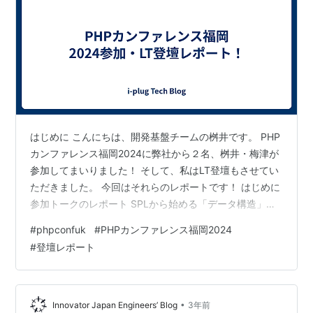
はじめに こんにちは、開発基盤チームの桝井です。 PHP
カンファレンス福岡2024に弊社から２名、桝井・梅津が
参加してまいりました！ そして、私はLT登壇もさせてい
ただきました。 今回はそれらのレポートです！ はじめに
参加トークのレポート SPLから始める「データ構造」入
門 FatControllerは悪か？ なぜキャッシュメモリは速いの
#
phpconfuk
#
PHPカンファレンス福岡2024
か 書き込み処理をスケールさせるために必要な非同期処
#
登壇レポート
理の基本と考え方 PHPでデータベースを作ってみた 設計
の考え方 インターフェースと腐敗防止層編 過去や未来を
扱うのは難しい？過去と未来に立ち向かうための勘所 LT
登壇のレポート FuelPHPからLara…
•
Innovator Japan Engineers’ Blog
3年前