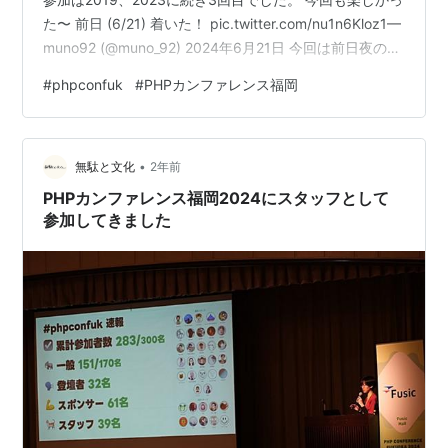
た〜 前日 (6/21) 着いた！ pic.twitter.com/nu1n6Kloz1—
muno92 (@muno_92) 2024年6月21日 今回は前日夜の飛
行機で福岡入りしました。 福岡空港に着いたのが22時頃
#
phpconfuk
#
PHPカンファレンス福岡
で、ホテルにチェックインした後そのまま寝てしまうか
どうしよう、と考えていましたがちゃちいさんのグルー
プに混ぜて頂いてラーソーメンにありつけました。 ラー
•
ソーメン pic.twitter.com/ZxSJO…
無駄と文化
2年前
PHPカンファレンス福岡2024にスタッフとして
参加してきました