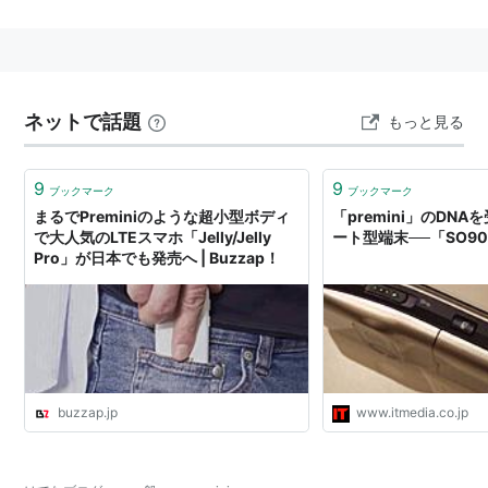
ネットで話題
もっと見る
9
9
ブックマーク
ブックマーク
まるでPreminiのような超小型ボディ
「premini」のDN
で大人気のLTEスマホ「Jelly/Jelly
ート型端末──「SO9
Pro」が日本でも発売へ | Buzzap！
buzzap.jp
www.itmedia.co.jp