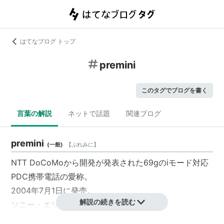
はてなブログ トップ
premini
このタグでブログを書く
言葉の解説
ネットで話題
関連ブログ
premini
(
一般
)
【
ぷれみに
】
NTT DoCoMoから開発が発表された69gのiモード対応
PDC携帯電話の愛称。
2004年7月1日に発売。
解説の続きを読む
ソニー・エリクソン製、型番は「SO213i」。