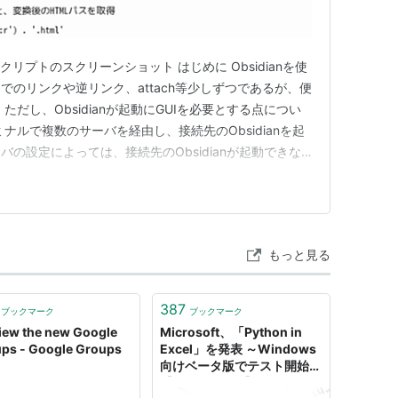
したスクリプトのスクリーンショット はじめに Obsidianを使
のリンクや逆リンク、attach等少しずつであるが、便
だし、Obsidianが起動にGUIを必要とする点につい
ナルで複数のサーバを経由し、接続先のObsidianを起
の設定によっては、接続先のObsidianが起動できな
UIを使うほどでもない、ちょっとしたメモをそのサーバの
 しかし、わずかなメモの追加ならば、わざわざO…
もっと見る
387
ブックマーク
ブックマーク
iew the new Google
Microsoft、「Python in
ps - Google Groups
Excel」を発表 ～Windows
向けベータ版でテスト開始
【6月18日追記】／