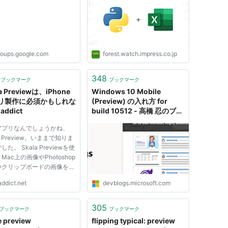
Windows版「Excel」の
Current (Preview)チャネル
に順次配信中
roups.google.com
forest.watch.impress.co.jp
348
ブックマーク
ブックマーク
a Previewは、iPhone
Windows 10 Mobile
リ製作に必須かもしれな
(Preview) の入れ方 for
laddict
build 10512 - 高橋 忍のブロ
グ- MSDN Blogs
アプリなんでしょうかね、
la Preview。いままで知りま
た。 Skala Previewを使
Mac上の画像やPhotoshop
やクリップボードの画像を、
one上でピクセルパーフェク
addict.net
devblogs.microsoft.com
示できます。 Mac /
one 用アプリ。 使い方も簡単
acとiPhoneで両方立ち上
305
ブックマーク
ブックマーク
ば適当に同期してくれます。
 preview
flipping typical: preview
ショッ...