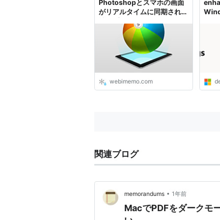
Photoshopとスマホの画面
enha
がリアルタイムに同期される
Wind
神アプリ『Skala Preview』
Prem
Dire
- Te
webimemo.com
d
関連ブログ
•
memorandums
1年前
MacでPDFをダークモード