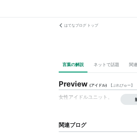
はてなブログ トップ
言葉の解説
ネットで話題
関
Preview
(
アイドル
)
【
ぷれびゅー
】
女性アイドルユニット。
関連ブログ