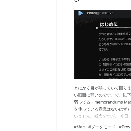
い
とにかく目が弱っていて困り
い画面に弱いのです。で、以下
弱ってる - memorandums
を使っている意識はないはず）。
いません。残念ですが。 今日、
ではダークモードで表示され
#
Mac
#
ダークモード
#
Prev
す、Bookアプリのせいではな