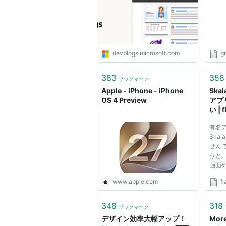
Directory Blog - Site Home
- TechNet Blogs
devblogs.microsoft.com
g
383
358
ブックマーク
Apple - iPhone - iPhone
Skal
OS 4 Preview
アプ
い | f
有名
Ska
せんでし
うと、
画面
iPh
www.apple.com
fl
トで表
iPh
で、M
348
318
ブックマーク
げれ
デザイン効率大幅アップ！
More
フォト