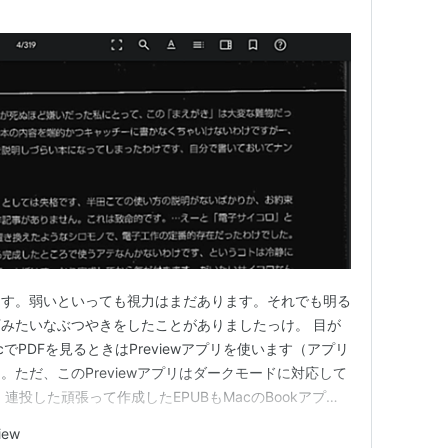
ます。弱いといっても視力はまだあります。それでも明る
みたいなぶつやきをしたことがありましたっけ。 目が
 MacでPDFを見るときはPreviewアプリを使います（アプリ
ただ、このPreviewアプリはダークモードに対応して
連投した頑張って作成したEPUBもMacのBookアプリ
ません（それは書籍が画像でできているから、と思われま
iew
いでしょう）。 PDFをEPUBにしたかっただけなのに半