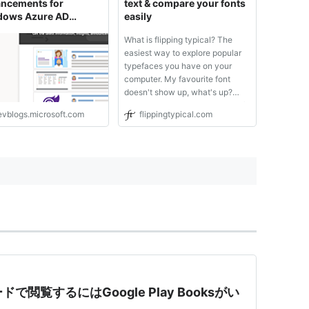
ncements for
text & compare your fonts
ows Azure AD
easily
ium - Active
What is flipping typical? The
ctory Blog - Site Home
easiest way to explore popular
chNet Blogs
typefaces you have on your
computer. My favourite font
doesn't show up, what's up?
Click the black bar at the top of
evblogs.microsoft.com
flippingtypical.com
the screen and type in the name
of the font you want. It will
become the main font and be
remembered for the future. Ho...
で閲覧するにはGoogle Play Booksがい