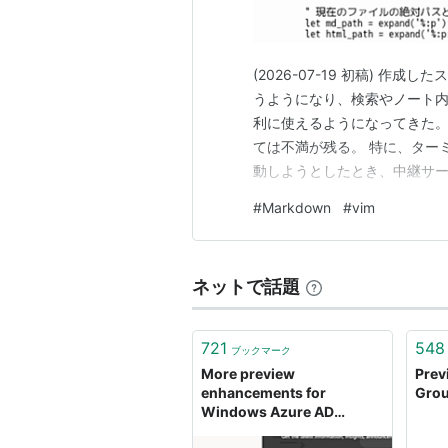
(2026-07-19 初稿) 作成
うようになり、検索やノート内で
利に使えるようになってきた。 た
ては不満が残る。 特に、ターミ
動しようとしたとき、中継サーバ
いことが多い。 これでは、G
#
Markdown
#
vim
メモに追加する場合に不便だ。
ネットで話題
721
548
ブックマーク
More preview
Prev
enhancements for
Grou
Windows Azure AD
Premium - Active