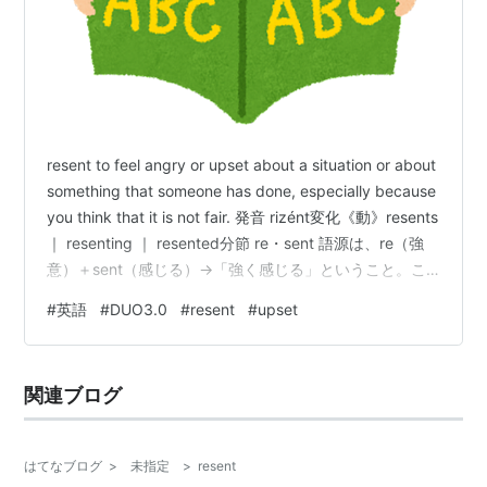
resent to feel angry or upset about a situation or about
something that someone has done, especially because
you think that it is not fair. 発音 rizént変化《動》resents
｜ resenting ｜ resented分節 re・sent 語源は、re（強
意）＋sent（感じる）→「強く感じる」ということ。こ
こから「（相手に対して不快な方向に）強く感じる」と
#
英語
#
DUO3.0
#
resent
#
upset
いったニュアンスとなり、「憤慨する」、「恨む」の意
味につながっている。 腹を立てるという…
関連ブログ
はてなブログ
>
未指定
>
resent