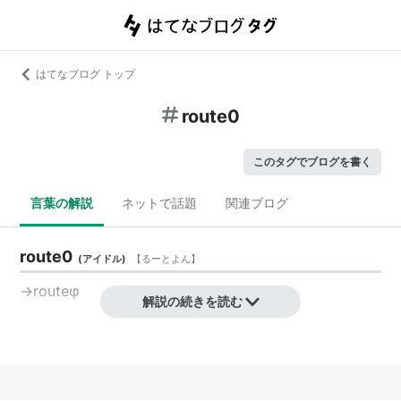
はてなブログ トップ
route0
このタグでブログを書く
言葉の解説
ネットで話題
関連ブログ
route0
(
アイドル
)
【
るーとよん
】
→
routeφ
解説の続きを読む