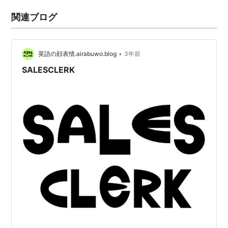
関連ブログ
•
英語の顔表情.airabuwo.blog
3年前
SALESCLERK