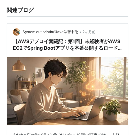
関連ブログ
•
System.out.println("Java学習中");
2ヶ月前
【AWSデプロイ奮闘記：第1回】未経験者がAWS
EC2でSpring Bootアプリを本番公開するロード
マップ
Adobe Fireflyで作成 🟢 はじめに 前回の記事では、 未経