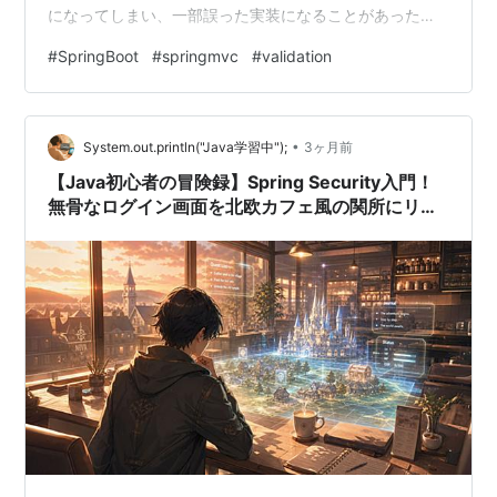
になってしまい、一部誤った実装になることがあったた
めです。 その理由として考えられたのは、入力チェック
#
SpringBoot
#
springmvc
#
validation
を実現するにはいくつかの定義方法があり、またフレー
ムワークの機能を使うことなく実装もできてしまうこと
でした。 これらの曖昧な実装を防ぐため、フレームワー
•
クの機能を用いるのはもちろんのこと、使い方のルール
System.out.println("Java学習中");
3ヶ月前
を定義しておくことで、アプリケーション内で実装方法
【Java初心者の冒険録】Spring Security入門！
を揃えられ、レビューの負荷を下…
無骨なログイン画面を北欧カフェ風の関所にリフ
ォーム☕