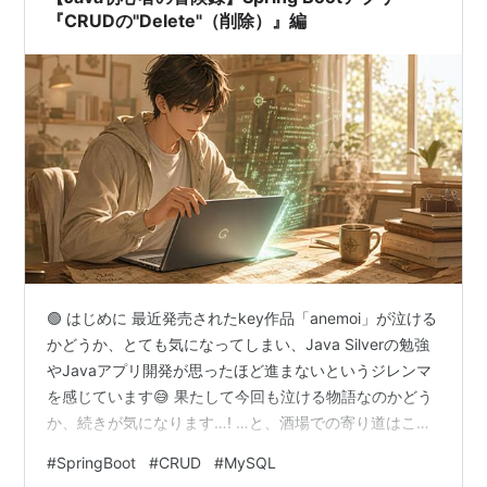
『CRUDの"Delete"（削除）』編
🟢 はじめに 最近発売されたkey作品「anemoi」が泣ける
かどうか、とても気になってしまい、Java Silverの勉強
やJavaアプリ開発が思ったほど進まないというジレンマ
を感じています😅 果たして今回も泣ける物語なのかどう
か、続きが気になります…! …と、酒場での寄り道はこの
くらいにして、そろそろ本業の冒険に戻りましょう。 前
#
SpringBoot
#
CRUD
#
MySQL
回の記事では、ギルドの登録用紙から新しいクエスト