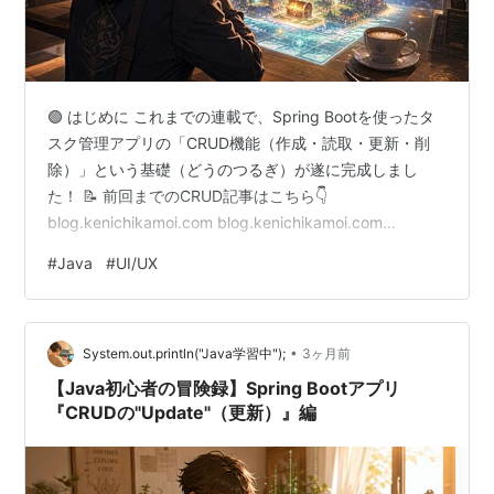
🟢 はじめに これまでの連載で、Spring Bootを使ったタ
スク管理アプリの「CRUD機能（作成・読取・更新・削
除）」という基礎（どうのつるぎ）が遂に完成しまし
た！ 📝 前回までのCRUD記事はこちら👇
blog.kenichikamoi.com blog.kenichikamoi.com
blog.kenichikamoi.com blog.kenichikamoi.com しか
#
Java
#
UI/UX
し、今の状態はHTMLの骨組みだけで作られた、少し無骨
な画面です。 HTMLの骨組みだけで作られた無骨な画面
飾り気のないUI 「丸太と石だけで組まれた、飾り気のな
•
いギルドの拠点」といったところでしょうか。 今回…
System.out.println("Java学習中");
3ヶ月前
【Java初心者の冒険録】Spring Bootアプリ
『CRUDの"Update"（更新）』編