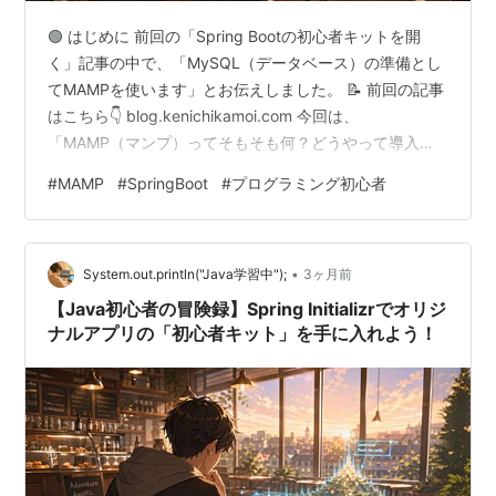
🟢 はじめに 前回の「Spring Bootの初心者キットを開
く」記事の中で、「MySQL（データベース）の準備とし
てMAMPを使います」とお伝えしました。 📝 前回の記事
はこちら👇 blog.kenichikamoi.com 今回は、
「MAMP（マンプ）ってそもそも何？どうやって導入す
るの？」という疑問を解決するための記事をお届けしま
#
MAMP
#
SpringBoot
#
プログラミング初心者
す。 「MAMP（マンプ）」は、Web開発の冒険に出るす
べての初心者にとって、知っておいて損はない必須アイ
テムだと思います。 🤔 なぜ「MAMP」が必要なの？
•
Webアプリを動かすには、 「PHPなどのプログラミング
System.out.println("Java学習中");
3ヶ月前
言語」 「Webサーバー（Apache）」 「…
【Java初心者の冒険録】Spring Initializrでオリジ
ナルアプリの「初心者キット」を手に入れよう！