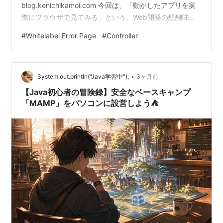
blog.kenichikamoi.com 今回は、「動かしたアプリを実
際にブラウザで見てみる」という、Web開発の醍醐味を
味わうクエストに出発します。 これからJavaアプリを作
#
Whitelabel Error Page
#
Controller
ってみたい！という方の参考になれば幸いです🙌 💻 アプ
リ起動「8080番の入り口」が開く まずは、前回VSCode
で「Run」を押した後のターミナル（黒い画面）のログを
•
よく見てみましょう。 ズラーッと流れてきた英語の最後
System.out.println("Java学習中");
3ヶ月前
に Started TaskA…
【Java初心者の冒険録】安全なベースキャンプ
「MAMP」をパソコンに設営しよう⛺