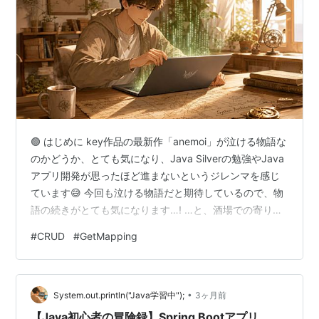
🟢 はじめに key作品の最新作「anemoi」が泣ける物語な
のかどうか、とても気になり、Java Silverの勉強やJava
アプリ開発が思ったほど進まないというジレンマを感じ
ています😅 今回も泣ける物語だと期待しているので、物
語の続きがとても気になります…! …と、酒場での寄り道
はこのくらいにして、そろそろ本業の冒険に戻りましょ
#
CRUD
#
GetMapping
う。 前回の記事では、データを消し去る「Delete（削
除）」の機能を解説しました。 📝 前回の記事はこちら👇
blog.kenichikamoi.com 今回は、いよいよCRUD（作成・
•
読取・更新・削除）の最後の砦、「U（Update：更
System.out.println("Java学習中");
3ヶ月前
新）」についてお話したいと…
【Java初心者の冒険録】Spring Bootアプリ