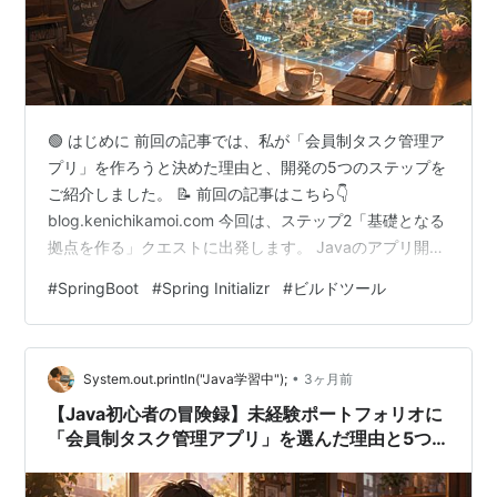
🟢 はじめに 前回の記事では、私が「会員制タスク管理ア
プリ」を作ろうと決めた理由と、開発の5つのステップを
ご紹介しました。 📝 前回の記事はこちら👇
blog.kenichikamoi.com 今回は、ステップ2「基礎となる
拠点を作る」クエストに出発します。 Javaのアプリ開発
と聞くと、何となくハードルが高いイメージがあると思
#
SpringBoot
#
Spring Initializr
#
ビルドツール
いますが、今回は「Spring Initializr（スプリング・イニ
シャライザ）」という便利ツールを使って、サクッと準
備を進めていきたいと思います。 これからJavaアプリを
•
作ってみたい！という初心者の方の参考になれば幸いで
System.out.println("Java学習中");
3ヶ月前
す🙌 🏰 ギルド窓口「Spring Init…
【Java初心者の冒険録】未経験ポートフォリオに
「会員制タスク管理アプリ」を選んだ理由と5つ
の開発ステップ