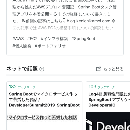
験から挑んだAWSデプロイ奮闘記：Spring Bootタスク管
理アプリを本番公開するまでの軌跡 について書きまし
た。 📝前回の記事はこちら👇 blog.kenichikamoi.com 今
回の記事では AWS EC2の構築手順 について解説したい
と思います。 ⚖️ PaaSとIaaSの違い 🤔 なぜPaaSではな
#
AWS
#
EC2
#
インフラ構築
#
SpringBoot
く、あえてAWS（IaaS）を選んだのか？ いよいよインタ
#
個人開発
#
ポートフォリオ
ーネットの世界への公開（デプロイ）作業のスタートで
す。 ローカル環境で動いていたアプリが、世界中のスマ
ホやPCから見られるようになる 開発において一番感動
ネットで話題
もっと見る
す…
182
103
ブックマーク
ブックマーク
Spring Bootでマイクロサービス作っ
Log4j2 脆弱性問題
て苦労したお話 /
SpringBoot アプリ
DeveloperSummit2019-SpringBoot
DevelopersIO