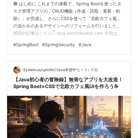
🟢 はじめに これまでの連載で、Spring Bootを使ったタ
スク管理アプリの「CRUD機能（作成・読取・更新・削
除）」が完成し、さらにCSSを使って「北欧カフェ風」
の温かみのあるデザインへのリフォームを行いました。
前回の記事はこちら👇 blog.kenichikamoi.com 今回は、
いよいよバックエンド開発において最もやりがいのある
#
SpringBoot
#
SpringSecurity
#
Java
領域、アプリを外部の脅威から守る「鉄壁の結界
（Spring Security）」のクエストに挑戦します🛡️ 今回は
【前編】として、Spring Securityの強力なデフォルト機
•
能を体験し、さらに無骨なログイン画面を「自分だけの
System.out.println("Java学習中");
3ヶ月前
オシャレな関所（入り口）」…
【Java初心者の冒険録】無骨なアプリを大改造！
Spring Boot×CSSで北欧カフェ風UIを作ろう☕