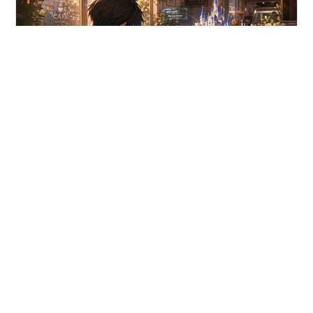
🟢 はじめに 現在、Javaを活かしたキャリアチェンジを
目指して、日々学習に取り組んでいます。 基礎的な文法
やオブジェクト指向（クラスやメソッドなど）のインプ
ットが進んできたので、学んだ知識を活かして、Spring
Bootを使ったオリジナルアプリ（ポートフォリオ）の開
発に挑戦することにしました。 今回の記事では、私がポ
#
SpringBoot
#
Spring Initializr
#
Spring Security
ートフォリオとして「会員管理システムを拡張したタス
ク管理アプリ」 を選んだ理由と、完成までのロードマッ
プを解説したいと思います。 これからJavaアプリを作っ
•
てみたい！という初心者の方の参考になれば幸いです🙌
wrongwrongな開発日記
4ヶ月前