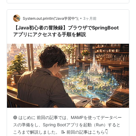
（タスク）を追加する「Create（作成）」の手順の解説
しました。 📝 前回の記事はこちら👇
•
blog.kenichikamoi.com 今回は、CRUDの「D（Delete：
System.out.println("Java学習中");
3ヶ月前
削除）」です。 終わったクエスト（タスク…
【Java初心者の冒険録】ブラウザでSpringBoot
アプリにアクセスする手順を解説
🟢 はじめに 前回の記事では、MAMPを使ってデータベー
スの準備をし、Spring Bootアプリを起動（Run）すると
ころまで解説しました。 📝 前回の記事はこちら👇