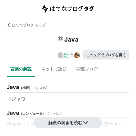
はてなブログ トップ
Java
このタグでブログを書く
言葉の解説
ネットで話題
関連ブログ
Java
(
地理
)
【
じゃわ
】
→ジャワ
Java
(
コンピュータ
)
【
じゃば
】
解説の続きを読む
狭義ではオブジェクト指向プログラミング言語であり、
広義ではプログラミング言語のプログラムの実行環境お