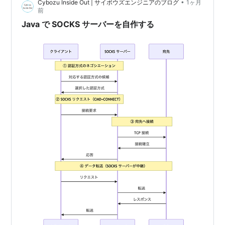
•
Cybozu Inside Out | サイボウズエンジニアのブログ
1ヶ月
前
Java プラットフォームは 2 つの部分からなる:
Java で SOCKS サーバーを自作する
Java 仮想マシン (Java Virtual Machine; JVM)
Java アプリケーションプログラミングインターフェ
イス (Java Application Programming Interface;
Java API)
Java 仮想マシンは、上述の Java のクラスファイルに
記述されたバイトコードを実行するための仮装的なマシ
ンである。 Java API は、すぐに使える多くの有用な機
能を提供する多くのソフトウェア部品の集合である。
それらは関連のあるクラスとインターフェイスごとにパ
ッケージにグループ分けされている。
プラットフォームから独立した環境であるため、Java
プラットフォームはネイティブコードと比べて遅くなり
うるものである。 しかしながら、コンパイラと仮想マ