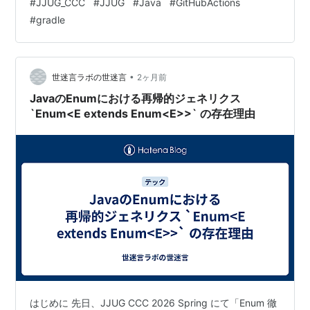
#
JJUG_CCC
#
JJUG
#
Java
#
GitHubActions
#
gradle
•
世迷言ラボの世迷言
2ヶ月前
JavaのEnumにおける再帰的ジェネリクス
`Enum<E extends Enum<E>>` の存在理由
はじめに 先日、JJUG CCC 2026 Spring にて「Enum 徹