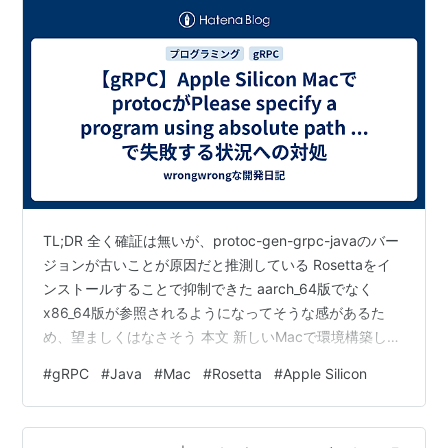
いう拡張子のテキストファイルに記述される。 そし
て、それらのソースファイルは Java のコンパイラによ
って .class という拡張子のファイル (クラスファイル)
にコンパイルされる。 クラスファイルは、プロセッサ
のネイティブコードではなくバイトコード (bytecodes)
で記述される。 このバイトコードは、後で説明する
Java 仮想マシンのマシン語である。
Java プラットフォーム (Java platform)
TL;DR 全く確証は無いが、protoc-gen-grpc-javaのバー
ジョンが古いことが原因だと推測している Rosettaをイ
プラットフォームとは、プログラムを実行させるための
ンストールすることで抑制できた aarch_64版でなく
ハードウェア環境あるいはソフトウェア環境である。
x86_64版が参照されるようになってそうな感があるた
多くのプラットフォームは OS とハードウェアの組み合
め、望ましくはなさそう 本文 新しいMacで環境構築して
わせである。 Java プラットフォームはそういった類の
いたところ、protoc-gen-grpc-javaが以下のようなエラ
#
gRPC
#
Java
#
Mac
#
Rosetta
#
Apple Silicon
ーで失敗する状況が生じました。 Please specify a
プラットフォームとは違い、ソフトウェアのみで構成さ
program using absolute path or make sure the
れるプラットフォームであり、別のハードウェアベース
program is available in your PATH sys…
のプラットフォーム上で動作する。