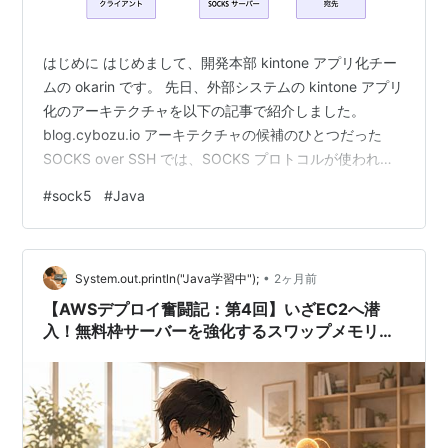
シン技術の進歩により、移植性を損なうことなくネイテ
ィブコードに近いパフォーマンスを得られるようになっ
はじめに はじめまして、開発本部 kintone アプリ化チー
ている。 例えば、JIT (Just In Time) コンパイルや起動
ムの okarin です。 先日、外部システムの kintone アプリ
時のフットプリント削減のための Hotspot 技術などが
化のアーキテクチャを以下の記事で紹介しました。
存在する。
blog.cybozu.io アーキテクチャの候補のひとつだった
SOCKS over SSH では、SOCKS プロトコルが使われて
実行環境など
います。SOCKS にはいくつかのバージョンがあります
#
sock5
#
Java
が、今回は RFC 1928 で定義された SOCKS5 を扱いま
Oracle から、開発環境として
Java Development Kit
す。仕様がシンプルで、手を動かしながら学べて面白そ
(
JDK
) が、実行環境として
Java Runtime Environment
うだったので、SOCKS サーバーを自作してみました。
(JRE) が提供されている。 オープンソースの
Java SE
•
SOCKS プロトコルの全体像は以下のようになります（今
System.out.println("Java学習中");
2ヶ月前
実装として
OpenJDK
(
OpenJDK サイト
) があったり、
回…
【AWSデプロイ奮闘記：第4回】いざEC2へ潜
オープンソースの Java VM 実装として
KAFFE
などが
入！無料枠サーバーを強化するスワップメモリ作
あったり、いくつもの実装が存在する。
成とJavaエンジン搬入
Java 技術の歴史
参考:
Oracle Timeline