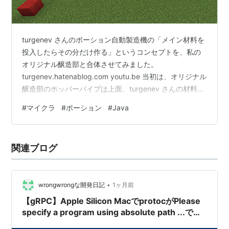
ら、サーバーサイド (Java
Servlet
) で
B2B
、基幹系業
務、金融系など幅広い分野で使われ Java 言語を爆発的
に普及させる基礎を築いた。
turgenev さんのポーション自動製造機の「メイン材料を
投入したらその分だけ作る」というコンセプトを、私の
マシン性能が向上し、かつ JVM (Java Virtual
オリジナル醸造部と合体させてみました。
Machine) の性能が向上した今では、
Applet
の代替とさ
turgenev.hatenablog.com youtu.be 当初は、オリジナル
れる
Java Web Start
と Java
Swing
(GUI) の性能向上
醸造部のホッパーパイプは上面、turgenev さんの材料選
によって再びデスクトップ Java が再生しつつある。
択搬出部のホッパーパイプは下面なので、上下に重ねた
#
マイクラ
#
ポーション
#
Java
形にすると合体し易いかと思われましたが、オリジナル
サーバーサイド環境は
Java Platform, Enterprise
の材料選択搬出部と醸造部の間にメイン材料搬出を挟む
Edition
(
Java EE
) を参照。 携帯機器のプラットフォー
形にしてなんとか結線すれば行けるかもしれないと試行
関連ブログ
ムとして
Java ME
も存在する。
錯誤の結果、動作するようになりました。 正面 中央の額
縁の無い樽がメイン材料投入口です。ホッパーパイプは
Java 言語 (Java programming language)
真…
•
wrongwrongな開発日記
1ヶ月前
プログラミング言語のひとつ。 JavaScript と混同され
【gRPC】Apple Silicon MacでprotocがPlease
ることが多い。
specify a program using absolute path ...で失
敗する状況への対処
Java 言語では、すべてのソースコードはまず .java と