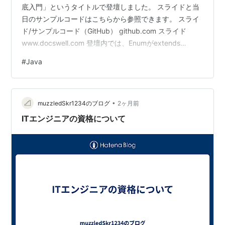
底入門」というタイトルで登壇しました。 スライドと当
日のサンプルコードはこちらから参照できます。 スライ
ド/サンプルコード（GitHub） github.com スライド
www.docswell.com 登壇内では、Enumがextends
Enum<T> が自動的に付与されることには触れましたが、
#
Java
詳細としては「Enum<E extends Enum<E>>」となりま
す。 この型についての説明は時間の都合、そして何より
私の理解が及んでいないところもあり解説を割愛しまし
•
た。本記事はその補足として、疑問を持った方向けに
muzzledSkr1234のブログ
2ヶ月前
詳…
ITエンジニアの資格について