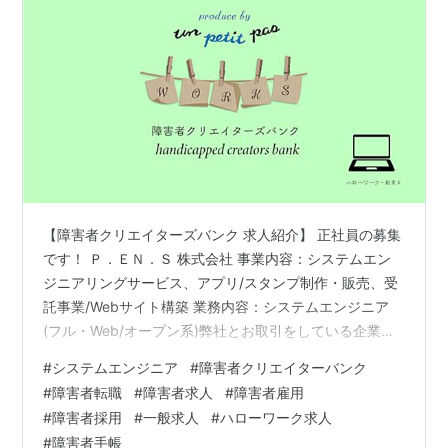
【障害者クリエイターズバンク 求人紹介】 正社員の募集
です！ Ｐ．ＥＮ．Ｓ 株式会社 事業内容：システムエン
ジニアリングサービス、アプリ/スタンプ制作・販売、受
託事業/Webサイト構築 業務内容：システムエンジニア
(フル・Web/オープン系)弊社とお取引をしている企業様
と一緒にシステム等の開発に携わって頂きます。Javaや
#
システムエンジニア
#
障害者クリエイターバンク
PHP等のプログラミング言語を活用し、スマホアプリや
#
障害者転職
#
障害者求人
#
障害者雇用
ゲーム、交通機関等で用いる大規模なシステムまで、
#
障害者採用
#
一般求人
#
ハローワーク求人
様々なシステム開発を行うことになります。本人のスキ
#
障害者手帳