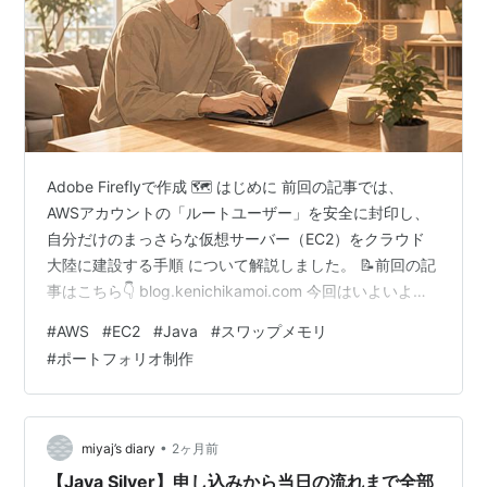
1990 年の終わり、Sun Microsystems 社はワークステ
ーション市場で世界をリードしており、それは健全な速
度で成長し続けていた。 他の分野に革新技術と専門知
識を適用することが考えられ、Sun は家電分野での調査
を始めた。 1991 年に調査のためのプロジェクトである
Adobe Fireflyで作成 🗺️ はじめに 前回の記事では、
Green プロジェクトが結成され、James Gosling、
AWSアカウントの「ルートユーザー」を安全に封印し、
Patrick Naughton、Mike Sheridan といったエンジニ
自分だけのまっさらな仮想サーバー（EC2）をクラウド
アは離れたオフィスへ移動し、Sun とのコミュニケーシ
大陸に建設する手順 について解説しました。 📝前回の記
ョンをほぼしなくなる。 この年に、James Gosling は
事はこちら👇 blog.kenichikamoi.com 今回はいよいよ、
Oak プログラミング言語 (のちの Java) の研究を始め
前回ダウンロードした「鍵ファイル（.pem）」を使っ
#
AWS
#
EC2
#
Java
#
スワップメモリ
た。
て、サーバーの内部へ潜入（リモート接続）していきま
#
ポートフォリオ制作
す。 これまではAWSの管理画面で「更地」を作ってきま
1992 年に、Green プロジェクトチームは Star7 を生み
したが、ここから先は「黒い画面（Linuxターミナル）」
出した。 これは、アニメーションするタッチスクリー
での作業がメインになります。 今回のミッションは、 建
ンの UI を持ち、ユーザー補助のためのエージェントと
ったばかりのサーバー内部で行う「本…
•
miyaj’s diary
2ヶ月前
して Duke (のちに Java のマスコットキャラクターと
【Java Silver】申し込みから当日の流れまで全部