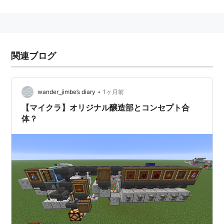
よび開発環境を指す。
概要
Java 技術は、Java 言語と Java プラットフォームから
関連ブログ
なる。 単に Java 言語のことを指して 「Java」 という
言葉が使われることもあれば、プラットフォーム (全部
•
あるいは一部) も含めて 「Java」 という言葉が使われ
wander_jimbe’s diary
1ヶ月前
ることもある。
【マイクラ】オリジナル醸造部とコンセプト合
体？
元々は家電製品を制御するために作られ、後に Java が
登場した当初は
Applet
が注目され一時脚光を浴びたこ
とがあるものの、当時のデスクトップマシン性能の限界
から 「Java は遅い」 という印象がしばらく付きまとう
ことになってしまった。
その後、Java はネットワークやセキュリティに強くミ
ッションクリティカルに向いているという言語の特徴か