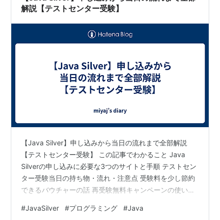
解説【テストセンター受験】
なる) を搭載した PDA デバイスである。 プロセッサ非
依存の新しいプログラミング言語である Oak が、Star7
のために James Gosling によって生み出された。
1993 年、Green プロジェクトは Sun の完全子会社
FirstPerson になるが、その後、グループは Sun に戻
り、ターゲットがセットトップ・ボックスからオンライ
ン・サービスや CD-ROM、デスクトップ・プラットフ
ォームといったところに変更される。 1994 年、Sun の
エンジニアの Patrick Naughton と Jonathan Payne は
Oak 言語を使って WebRunner (後に HotJava と改称さ
【Java Silver】申し込みから当日の流れまで全部解説
れる) を開発。 これは、要素の移動や動的に実行される
【テストセンター受験】 この記事でわかること Java
コンテンツをサポートした最初のブラウザであった。
Silverの申し込みに必要な3つのサイトと手順 テストセン
ター受験当日の持ち物・流れ・注意点 受験料を少し節約
1995 年、商標的な問題から、プログラミング言語の名
できるバウチャーの話 再受験無料キャンペーンの使い方
前が Oak から Java に変更される。 TED (Technology,
合格後の結果確認方法 はじめに Java Silverを受けようと
#
JavaSilver
#
プログラミング
#
Java
Entertainment, and Design) 会議において、
思ったとき、最初に困るのが申し込みの複雑さだと思い