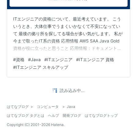
ITエンジニアの資格について、最近考えています。 こう
いうとき、大体仕事でうまくいかなくて不安になってい
て 最後の拠り所を探してる場合が多い気がします。 私が
今まで取ったIT系の資格 応用情報 AWS SAA Java Gold
資格が役に立ったと思うこと 応用情報：ドキュメント読
んだり、作成したりする時、この試験で出題されるワー
#
資格
#
Java
#
ITエンジニア
#
ITエンジニア 資格
ドだったり知識が前提なので、なくても良いけど（調べ
#
ITエンジニア スキルアップ
ればいいだけなので）、一回勉強して接触回数増やして
おけば、認知負荷が下げられるきがする AWS SAA：これ
が一番役に立ちました。（アプリから、インフラ案件に
行こうとした時に）。よく言われる、入場切符のイメー
•
世迷言ラボの世迷言
3ヶ月前
ジ Jav…
非Javaエンジニアに送るJJUG CCC 2026
Springの歩き方（非公式）
JJUG CCC 2026 SpringはJavaエンジニアのためのお祭
りですが、実はJavaの知識がなくても楽しめるセッショ