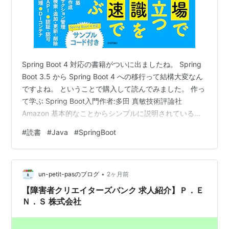
Java 8 Lambdas: Pragmatic
Functional Programming
(English Edition)
作者:
Richard Warburton
Spring Boot 4 対応の書籍がついに出ましたね。 Spring
出版社/メーカー:
O'Reilly Media
Boot 3.5 から Spring Boot 4 への移行って結構大変なん
発売日:
2014/03/18
ですよね。 ということで購入して読んでみました。 作っ
メディア:
Kindle版
て学ぶ Spring Boot入門作者:多田 真敏技術評論社
この商品を含むブログ (1件) を見る
Amazon 基本的なことからシンプルに説明されている
し、Spring Boot 4 対応ということもありいい感じです。
#
読書
#
Java
#
SpringBoot
個人的になるほどと思ったのが、JUnit のテスト内容をメ
ソッド名に記載するのではなく、@DisplayName で記載
し、メソッド名は英語で簡潔に書くところですね。メソ
•
ッド名に説明を書くと、コンパイラで警告が出た…
un-petit-pasのブログ
2ヶ月前
【障害者クリエイターズバンク 求人紹介】Ｐ．Ｅ
Ｎ．Ｓ 株式会社