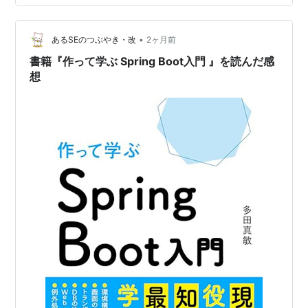
ます。 実際、申し込みには3つの異なるサイトを経由す
WebRunner が初めて公にデモンストレーションされ
る必要があり、はじめて見るとどこから手をつければい
た。 SunWorld 会議において、HotJava ブラウザとと
•
いのか迷います。私も最初はかなり戸惑いました。 この
あるSEのつぶやき・改
2ヶ月前
もに Java 1.0a2 が発表された。 さらに、Netscape
記事では、申し込みから当日の流れまでを順番に解説…
書籍『作って学ぶ Spring Boot入門 』を読んだ感
Navigator の最初の Java が有効なバージョンがリリー
想
スされた。
1996 年、Java 1.0 プログラミング環境がダウンロード
可能となる。
スッキリわかるJava入門
作者:
中山清喬,国本大悟
出版社/メーカー:
インプレス
発売日:
2011/10/07
メディア:
単行本（ソフトカバー）
購入
: 6人
クリック
: 28回
この商品を含むブログ (24件) を見る