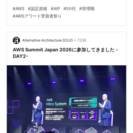
では「なぜアラフィフ管理職が全冠を目指したのか」
#
AWS
#
認定資格
#
AIP
#
50代
#
管理職
「新資格から見えるAWSの方向性」といった話を書いて
#
AWSアワード受賞者祭り
きました。今年はAWSの新資格「AWS Certified
Generative AI Developer - Professional（AIP）」を題材
に、管理職の観点か…
•
Alternative Architecture DOJO
7日前
AWS Summit Japan 2026に参加してきました -
DAY2-