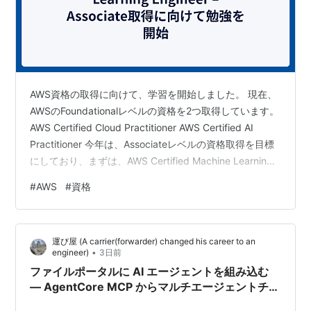
AWS資格の取得に向けて、学習を開始しました。 現在、
AWSのFoundationalレベルの資格を2つ取得しています。
AWS Certified Cloud Practitioner AWS Certified AI
Practitioner 今年は、Associateレベルの資格取得を目標
にしており、まずは、AWS Certified Machine Learning
Engineer – Associate の取得を目指します。( ´ｰ` )ﾎﾞﾁﾎﾞﾁ
#
AWS
#
資格
AWS Certified Machine Learning Engineer – Associate
恥ずかしながら、AWS Ce…
運び屋 (A carrier(forwarder) changed his career to an
•
engineer)
3日前
ファイルポータルに AI エージェントを組み込む
— AgentCore MCP からマルチエージェントチー
ムまで（後編）