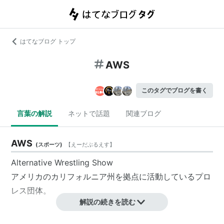
はてなブログ トップ
AWS
このタグでブログを書く
言葉の解説
ネットで話題
関連ブログ
AWS
(
スポーツ
)
【
えーだぶるえす
】
Alternative Wrestling Show
アメリカのカリフォルニア州を拠点に活動しているプロ
レス団体。
解説の続きを読む
AWS
(
一般
)
【
えーだぶるえす
】