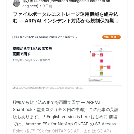
運び屋 (A carrier(forwarder) changed his career to an
•
engineer)
3日前
ファイルポータルにストレージ運用機能を組み込
む — ARP/AI インシデント対応から規制保持期間
管理まで（中編）
検知から封じ込めまでを画面で回す — ARP/AI・
SnapLock・監査ログ（全 3 回の中編） この記事の英語
版もあります。 * English version is here はじめに 前編
では、Amazon FSx for NetApp ONTAP の S3 Access
Point（以下 FSx for ONTAP S3 AP、または S3 AP）上