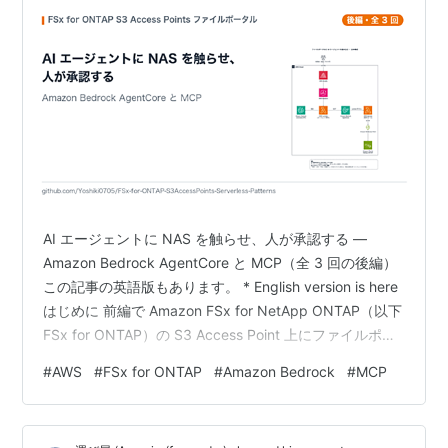
AI エージェントに NAS を触らせ、人が承認する —
Amazon Bedrock AgentCore と MCP（全 3 回の後編）
この記事の英語版もあります。 * English version is here
はじめに 前編で Amazon FSx for NetApp ONTAP（以下
FSx for ONTAP）の S3 Access Point 上にファイルポー
タルの基盤を構築し、中編でストレージ運用機能
#
AWS
#
FSx for ONTAP
#
Amazon Bedrock
#
MCP
（ARP/AI インシデント対応、Tamperproof Snapshot、
規制保持期間管理）を組み込みました。ここまでで「操
作方法を知っている人」には十分な UI が揃いま…