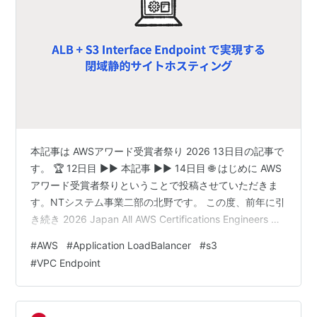
本記事は AWSアワード受賞者祭り 2026 13日目の記事で
す。 🏆 12日目 ▶▶ 本記事 ▶▶ 14日目 🌐 はじめに AWS
アワード受賞者祭りということで投稿させていただきま
す。NTシステム事業二部の北野です。 この度、前年に引
き続き 2026 Japan All AWS Certifications Engineers に
選出いただきました。来年度も選出いただけるよう引き
#
AWS
#
Application LoadBalancer
#
s3
続き学習と技術研鑽に励んでいきたいと思います。 本記
#
VPC Endpoint
事では、直近担当した案件で設計、実装を行ったALB の
ターゲットとして S3 Interface Endpoint を利用し、S3
バケットを非公開に保ちながら静的…