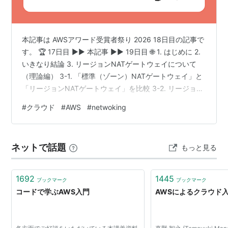
本記事は AWSアワード受賞者祭り 2026 18日目の記事で
す。 🏆 17日目 ▶▶ 本記事 ▶▶ 19日目 🌐 1. はじめに 2.
いきなり結論 3. リージョンNATゲートウェイについて
（理論編） 3-1. 「標準（ゾーン）NATゲートウェイ」と
「リージョンNATゲートウェイ」を比較 3-2. リージョン
NAT ゲートウェイのモード 3-3. リージョンNATゲート
#
クラウド
#
AWS
#
netwoking
ウェイの料金 3-4. 標準NATゲートウェイからリージョン
NATゲートウェイへの変換 4. リージョンNATゲートウェ
イ作成（実践編） 4-1. 確認ポイント 4-2. AWSリソース
ネットで話題
もっと見る
作成＆検証 ① 初期構成 ② リージ…
1692
1445
ブックマーク
ブックマーク
コードで学ぶAWS入門
AWSによるクラウド