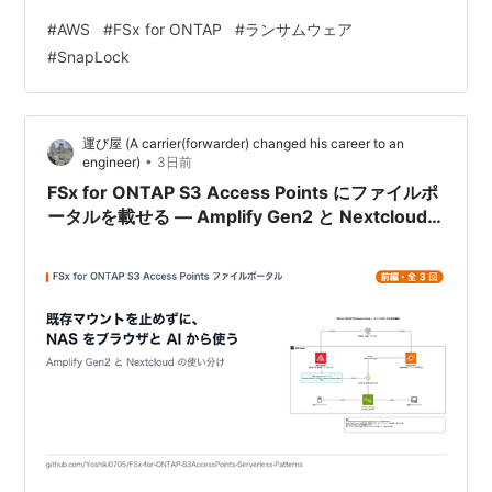
にファイルポータルを載せるアプローチとして、Amplify
#
AWS
#
FSx for ONTAP
#
ランサムウェア
Gen2 と Nextcloud の使い分けを整理しました。ただし
#
SnapLock
あの時点のポータルは「ファイルを見る」ところまで
で、ストレージ側の状態を知りたくなったら ONTAP
Syste…
運び屋 (A carrier(forwarder) changed his career to an
•
engineer)
3日前
FSx for ONTAP S3 Access Points にファイルポ
ータルを載せる — Amplify Gen2 と Nextcloud
の使い分け（前編）