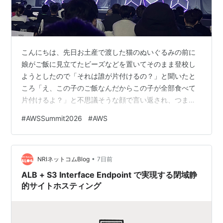
こんにちは、先日お土産で渡した猫のぬいぐるみの前に
娘がご飯に見立てたビーズなどを置いてそのまま登校し
ようとしたので「それは誰が片付けるの？」と聞いたと
ころ「え、この子のご飯なんだからこの子が全部食べて
片付けるよ？」と不思議そうな顔で言い返され、つまり
はパパが片付けるのねと理解した木村です。 先日、AWS
#
AWSSummit2026
#
AWS
Summit Japan 2026の参加ブログを書きましたが、
DAY1で盛りだくさんになったのでDAY2を分割してお送
りします。 DAY1の記事は以下を参照ください。
•
aadojo.alterbooth.com 基調講演 2日目の基調講演はAWS
NRIネットコムBlog
7日前
Japan巨勢氏。DAY1に引き続き、サイクル…
ALB + S3 Interface Endpoint で実現する閉域静
的サイトホスティング