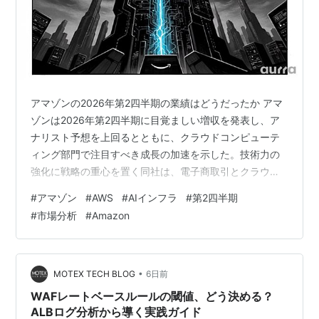
アマゾンの2026年第2四半期の業績はどうだったか アマ
ゾンは2026年第2四半期に目覚ましい増収を発表し、ア
ナリスト予想を上回るとともに、クラウドコンピューテ
ィング部門で注目すべき成長の加速を示した。技術力の
強化に戦略の重心を置く同社は、電子商取引とクラウド
サービスの双方でリーダーとしての地位を引き続き固め
#
アマゾン
#
AWS
#
AIインフラ
#
第2四半期
ている。
#
市場分析
#
Amazon
•
MOTEX TECH BLOG
6日前
WAFレートベースルールの閾値、どう決める？
ALBログ分析から導く実践ガイド