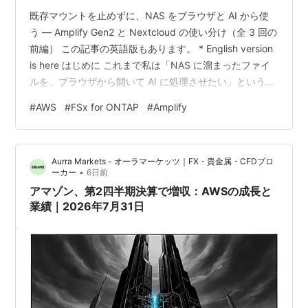
既存マウントを止めずに、NAS をブラウザと AI から使
う — Amplify Gen2 と Nextcloud の使い分け（全 3 回の
前編） この記事の英語版もあります。 * English version
is here はじめに これまで私は「NAS に溜まったファイ
ルを、ブラウザから開いて AI に処理させたい」という相
談を何度か受けてきました。データは NFS/SMB のボリ
#
AWS
#
FSx for ONTAP
#
Amplify
ューム上に数十〜数百 TB あるいは数 PB あり、容量・レ
イテンシ・データレジデンシーのいずれを見ても外部サ
ービスへのコピーは現実的ではありません。かといって
Aurra Markets - オーラマーケッツ｜FX・貴金属・CFDブロ
NFS マウントを前提にすると、非エンジニアの…
•
ーカー
6日前
アマゾン、第2四半期決算で増収：AWSの成長と
業績｜2026年7月31日