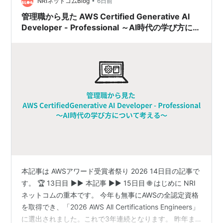
•
ル未設定のALBで503エラーが多発した経験をもとに、閾
NRIネットコムBlog
6日前
値決定のフレームワークを整理しました。 はじめに 前提
管理職から見た AWS Certified Generative AI
Step 1: …
Developer - Professional ～AI時代の学び方につ
いて考える～
本記事は AWSアワード受賞者祭り 2026 14日目の記事で
す。 🏆 13日目 ▶▶ 本記事 ▶▶ 15日目 🌐 はじめに NRI
ネットコムの重本です。 今年も無事にAWSの全認定資格
を取得でき、「2026 AWS All Certifications Engineers」
に選出されました。これで3年連続となります。 昨年ま