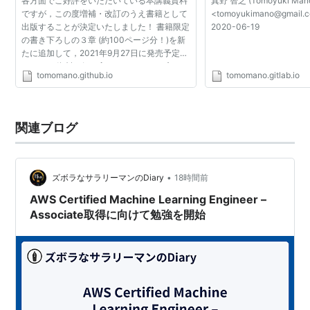
各方面でご好評をいただいている本講義資料
真野 智之 (Tomoyuki Man
ですが，この度増補・改訂のうえ書籍として
<tomoyukimano@gmail.co
出版することが決定いたしました！ 書籍限定
2020-06-19
の書き下ろしの３章 (約100ページ分！)を新
たに追加して，2021年9月27日に発売予定で
す． この資料を気に入っていただいた方は，
tomomano.github.io
tomomano.gitlab.io
手に取っていただけるとありがたいです． こ
こで公開してい...
関連ブログ
•
ズボラなサラリーマンのDiary
18時間前
AWS Certified Machine Learning Engineer –
Associate取得に向けて勉強を開始