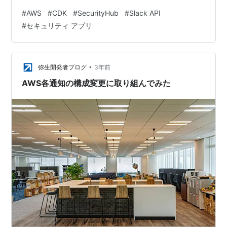
ています。そのためAWSリソースのセキュリティチェッ
#
AWS
#
CDK
#
SecurityHub
#
Slack API
クを自動化するためのアプリを作成したのでご紹介しま
#
セキュリティ アプリ
す。 課題 私の所属するチームでは社内用アプリ開発プラ
ットフォームを運用しており、管理項目が多く運用に大
きなヒューマンリソースを割いています。このプラット
フォームはAWSをインフラ基盤として構築されており、
•
弥生開発者ブログ
3年前
社内のユーザーがこのAWS環境上に沢山…
AWS各通知の構成変更に取り組んでみた