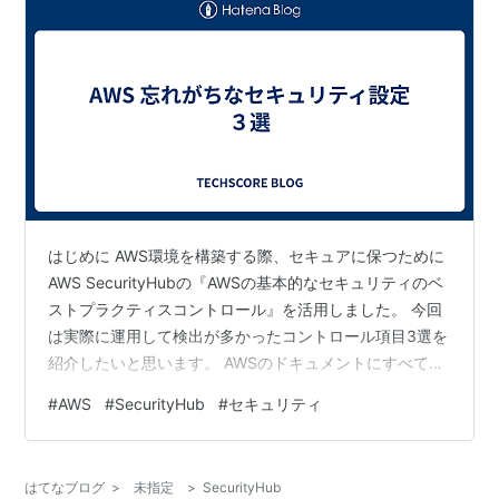
はじめに AWS環境を構築する際、セキュアに保つために
AWS SecurityHubの『AWSの基本的なセキュリティのベ
ストプラクティスコントロール』を活用しました。 今回
は実際に運用して検出が多かったコントロール項目3選を
紹介したいと思います。 AWSのドキュメントにすべての
項目が詳しく記載されていますので参考にしてくださ
#
AWS
#
SecurityHub
#
セキュリティ
い。 1. IMDSv1の無効化 EC2起動時のデフォルト設定が
「IMDSv1/IMDSv2を有効化する」となっています。 そ
のため、構築段階でIMDSv1の無効化の設定が漏れている
はてなブログ
>
未指定
>
SecurityHub
ことがありました。 IMDSv1と設定不備の組み合わせに