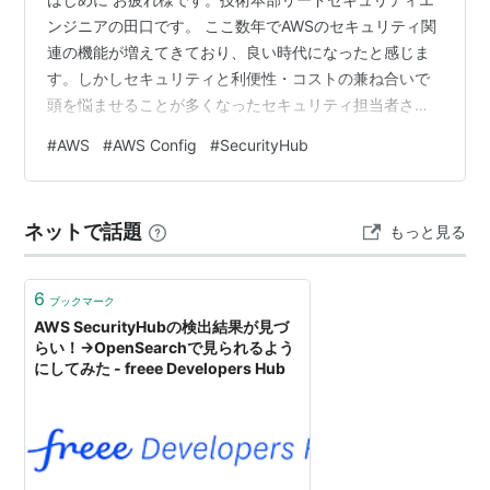
ンジニアの田口です。 ここ数年でAWSのセキュリティ関
連の機能が増えてきており、良い時代になったと感じま
す。しかしセキュリティと利便性・コストの兼ね合いで
頭を悩ませることが多くなったセキュリティ担当者さん
も多いでしょう。 今回は、セキュリティのコストに頭を
#
AWS
#
AWS Config
#
SecurityHub
抱える皆様に向け、大規模にEC2オートスケーリングを
利用しているAWSアカウントにおいて、 AWS Configの
コストを抑えつつセキュリティチェックを実施した取り
ネットで話題
もっと見る
組みについて紹介します。 「セキュリティチェックをし
たいが、AWS Configのコストがネックで有効化に踏み切
れない」という方…
6
ブックマーク
AWS SecurityHubの検出結果が見づ
らい！→OpenSearchで見られるよう
にしてみた - freee Developers Hub