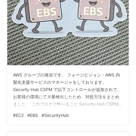
AWS グループの尾谷です。 フォージビジョン・AWS 内
製化支援サービスのマネージャをしております。
Security Hub CSPM で以下コントロールが追加されて、
お客様の環境にて大量検出したため、対処方法をまとめ
ました。 このブログで学べること Security Hub CSPM
とは？ なぜ EBS スナップショットのパブリックアクセス
#
EC2
#
EBS
#
SecurityHub
が問題なのか？ 効率的な是正方法 本ブログの最後に、
AWS Organizations の宣言型ポリシーを用いて、OU 配
下の複数アカウントに一括適用する効率的な対処方法も