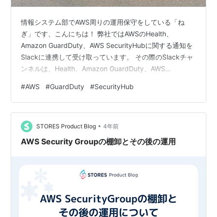
情報システム部でAWS周りの運用保守をしている「ね
ぎ」です、こんにちは！ 弊社ではAWSのHealth、
Amazon GuardDuty、AWS SecurityHubに関する通知を
Slackに連携して受け取っています。 その際のSlackチャ
ンネルは、Health、Amazon GuardDuty、AWS
SecurityHubでそれぞれ1チャンネルずつだったのです
#
AWS
#
GuardDuty
#
SecurityHub
が、管理しているAWSアカウント数が増えたこともあ
り、通知された情報がすぐ流れて見落としてしまうよう
なことも発生していました。 ※弊社のAWSアカウント管
•
理については、是非こちらもご覧ください tech-
STORES Product Blog
4年前
blog.yayoi-kk…
AWS Security Groupの棚卸とその後の運用