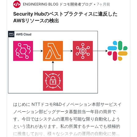
•
まとめております。 適用を検討ください。 Security Hub
ENGINEERING BLOG ドコモ開発者ブログ
7ヶ月前
CSPM …
Security Hubのベストプラクティスに違反した
AWSリソースの検出
はじめに NTTドコモR&Dイノベーション本部サービスイ
ノベーション部ビッグデータ基盤担当一年目の筒井で
す。今日ではシステムの運用を可能な限り自動化しよう
という流れがあります。私の所属するチームでも積極的
に推進しており、様々なシステムの運用の自動化に努め