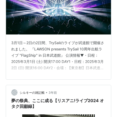
3月1日～2日の2日間、TrySailのライブが武道館で開催さ
れました。 『LAWSON presents TrySail 10周年出航ラ
イブ "FlagShip" in 日本武道館』 公演情報▼・日程：
2025年3月1日 (土) 開演17:00 DAY1・日程：2025年3月
2日 (日) 開演16:00 DAY2・会場：【東京都】日本武道館
※以下、セトリになります。 【スポンサーリンク】
LAWSON presents TrySail 10周年出航ライブ "FlagShip"
in 日本武道館 3/1 武道館初日 セットリスト▼ 1. High
•
シルキーの雑記帳
3年前
Free Spirits2. 誰が為に愛は鳴…
夢の祭典、ここに成る【リスアニ!ライブ2024 オ
タク回顧録】