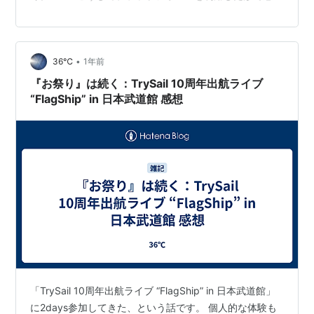
を綴るのは久々なので、実質的には初めてのような、そ
んな感覚。それ程自分にとって、今回のライブは心を打
たれ、デカい感情が生まれた機会だったのかもしれな
•
36℃
1年前
い。 ">私はTrySailのツアーは1stから今回の武道館ライ
ブまで全通してきた。 ">しかし、このライブに両日参加
『お祭り』は続く：TrySail 10周年出航ライブ
することは迷っていた。 ">TrySail熱が冷めたと…
“FlagShip” in 日本武道館 感想
「TrySail 10周年出航ライブ “FlagShip” in 日本武道館」
に2days参加してきた、という話です。 個人的な体験も