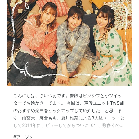
こんにちは、さいつぉです。普段はピクシブとかツイッ
ターでお絵かきしてます。 今回は、声優ユニットTrySail
のおすすめ楽曲をピックアップして紹介したいと思いま
す！雨宮天、麻倉もも、夏川椎菜による3人組ユニットと
して2014年にデビューしてからついに10年、数多くの名
曲を届けてくれているTrySail。その中から個人的に特に
#
アニソン