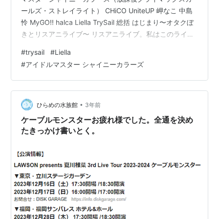
ールズ・ストレイライト） CHiCO UniteUP 岬なこ 中島
怜 MyGO!! halca Liella TrySail 総括 はじまり〜オタクぼ
きとリスアニライブ〜 リスアニライブ。私はこのライブ
が好きだ。オール生バンド編成で奏でられるメロディと
#
trysail
#
Liella
そこから生まれる独特の臨場感。フェス系ライブにあり
#
アイドルマスター シャイニーカラーズ
がちな多グループを2・3曲で楽しむ構成ではなく、多く
て6〜7組くらいの少数精鋭でだいたい5〜6曲を歌い上
げ、1組1組のアーティストの雰囲気をより濃く、でもお
手軽に味わえる構成。だからこそ、過去2…
•
ひらめの水族館
3年前
ケーブルモンスターお疲れ様でした。全通を決め
たきっかけ書いとく。