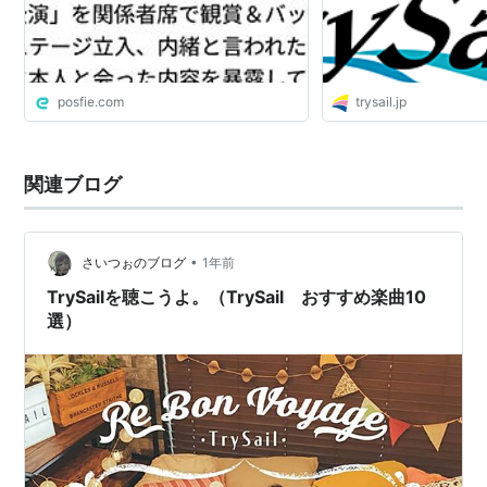
posfie.com
trysail.jp
関連ブログ
•
さいつぉのブログ
1年前
TrySailを聴こうよ。（TrySail おすすめ楽曲10
選）