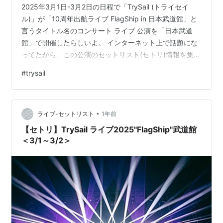
2025年3月1日-3月2日の日程で「TrySail (トライセイ
ル)」が「10周年出航ライブ FlagShip in 日本武道館」と
言うタイトル名のコンサート ライブ 公演を「日本武道
館」で開催したらしいよ。 インターネット上で話題にな
ってたから、この公演のセットリスト(セトリ)情報を集め
てlive-setlist2ブログ記事に掲載するよ。 「2025/3/1-
#
trysail
3/2 TrySail - 10周年出航ライブ FlagShip 武道館 (東京)
公演」の曲目や曲順があるからブログ読者さんは注意し
てね。
•
ライブ-セットリスト
1年前
【セトリ】TrySail ライブ2025"FlagShip"武道館
＜3/1～3/2＞