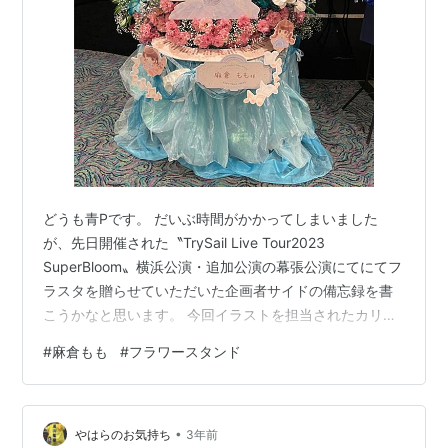
どうも青Pです。 だいぶ時間がかかってしまいました
が、先日開催された〝TrySail Live Tour2023
SuperBloom〟横浜公演・追加公演の幕張公演にてにてフ
ラスタを贈らせていただいた企画者サイドの備忘録を書
こうかなと思います。 今回イラストを担当されたカリン
さんサイドのお話はこちらになります。
#
麻倉もも
#
フラワースタンド
hikarinn0915.hatenablog.com イラスト関連の話はあま
り描かない予定なので、絵の制作過程はカリンさんサイ
ドを読んでいただければと思います。少し読みにくいか
•
と思いますが、横浜公演と幕張公演に分けてブログを書
やはらのお気持ち
3年前