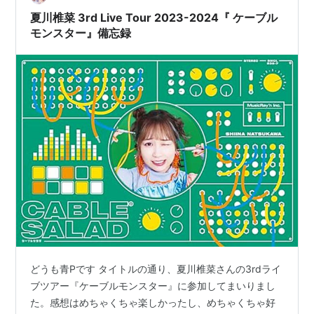
とになっちゃったの？っていう記録をなんとな…
夏川椎菜 3rd Live Tour 2023-2024『 ケーブル
モンスター』備忘録
どうも青Pです タイトルの通り、夏川椎菜さんの3rdライ
ブツアー『ケーブルモンスター』に参加してまいりまし
た。感想はめちゃくちゃ楽しかったし、めちゃくちゃ好