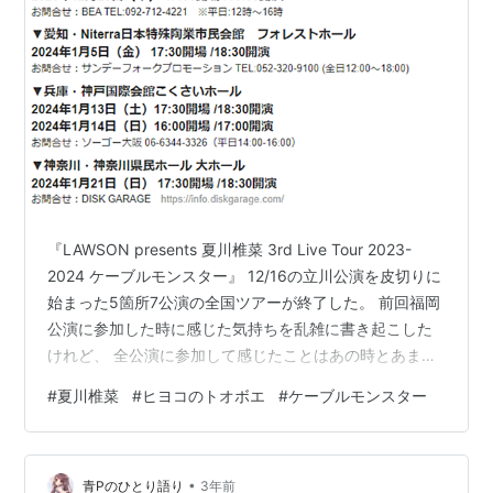
『LAWSON presents 夏川椎菜 3rd Live Tour 2023-
2024 ケーブルモンスター』 12/16の立川公演を皮切りに
始まった5箇所7公演の全国ツアーが終了した。 前回福岡
公演に参加した時に感じた気持ちを乱雑に書き起こした
けれど、 全公演に参加して感じたことはあの時とあまり
変わりなく、 『夏川椎菜さんとこれからも一緒に夢見て
#
夏川椎菜
#
ヒヨコのトオボエ
#
ケーブルモンスター
いきたいな～！』という気持ち。 改めて、最高のツアー
でした！！！ 夏川椎菜さん本当にありがとうございまし
た、これからもよろしくお願いします！ んで、自分はこ
•
のツアー全公演に参加したのだけれど、なんでそんなこ
青Pのひとり語り
3年前