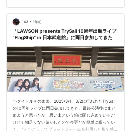
おすすめの10曲を選んでみました。 本編 1. Good Luck
Darling 2. adrenaline!!! 3. そんな僕らの冒険譚！ 4.
azure 5. Lapis 6. 青空DRIVING 7. アストライド 8. かか
•
わり 9. マイクロレボリューション…
143
1年前
「LAWSON presents TrySail 10周年出航ライブ
“FlagShip” in 日本武道館」に両日参加してきた
">タイトルそのまま。2025/3/1、3/2に行われたTrySail
の10周年ライブに両日参加してきた。最終公演後にまと
めようと思ったが、思い出という箱に閉じ込めているだ
けじゃ物足りない気がしたので今更だが簡単に綴ってい
く。 "> ">こうしてプラットフォームを利用した形で感想