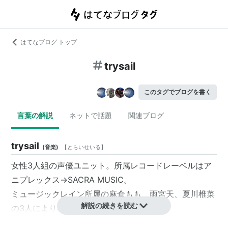
はてなブログ トップ
trysail
このタグでブログを書く
言葉の解説
ネットで話題
関連ブログ
trysail
(
音楽
)
【
とらいせいる
】
女性3人組の声優ユニット。所属レコードレーベルはア
ニプレックス→
SACRA MUSIC
。
ミュージックレイン所属の麻倉もも、雨宮天、夏川椎菜
解説の続きを読む
の3人により構成される。
2014年に結成。2015年5月13日、シングル「Youthful