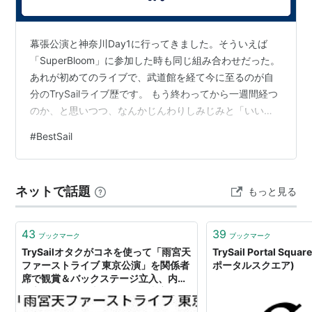
幕張公演と神奈川Day1に行ってきました。そういえば
「SuperBloom」に参加した時も同じ組み合わせだった。
あれが初めてのライブで、武道館を経て今に至るのが自
分のTrySailライブ歴です。 もう終わってから一週間経つ
のか、と思いつつ、なんかじんわりしみじみと「いいラ
イブだったなあ」という言葉に凝縮される時間でした。
#
BestSail
幕張公演が3階席だったこともあってか、つまり全体を俯
瞰してみれるような位置にいたこともあってか、TrySail
のライブにしては少し落ち着いた気持ちでこのライブに
ネットで話題
もっと見る
臨むことができました。それでも、自他ともに認める
「お祭りマッスルユニット」なので大変カロリーはもっ
ていかれるわけです…
43
39
ブックマーク
ブックマーク
TrySailオタクがコネを使って「雨宮天
TrySail Portal Sq
ファーストライブ 東京公演」を関係者
ポータルスクエア)
席で観賞＆バックステージ立入、内緒
と言われたのに本人と会った内容を暴
露して炎上