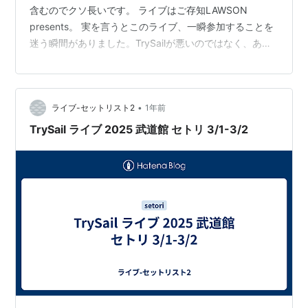
含むのでクソ長いです。 ライブはご存知LAWSON
presents。 実を言うとこのライブ、一瞬参加することを
迷う瞬間がありました。TrySailが悪いのではなく、あく
まで個人的な話。実際問題、応募は2daysフルで出して
るし、なんならアップグレードA席も挑戦してるし（そし
て当たった！）。言ってることとやってること違うや
•
ライブ-セットリスト2
1年前
ん、という感じがするものの。 一応理由はあって。 ソロ
アーティスト・夏川椎菜から入って、TrySailを知ったの
TrySail ライブ 2025 武道館 セトリ 3/1-3/2
はSuperBloomのライブ…