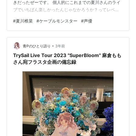
きだったぜーです。 個人的にこれまでの夏川さんのライ
ブでいちばん楽しかったんじゃなかろうか？ってレベル
で楽しかったのでその備忘録を残します。 とりあえず神
#
夏川椎菜
#
ケーブルモンスター
#
声優
奈川公演もあってネタバレになっちゃうので、公演概要
とこのライブのキモとなるアルバムの宣伝、ナタリーの
記事を載せときます。 残念ながら千秋楽はソールドアウ
•
トなので、また映像化に期待しましょう trysail.jp
青Pのひとり語り
3年前
【Amazon.co.jp限定】ケーブルサラダ (完全生産限定盤)
TrySail Live Tour 2023 "SuperBloom" 麻倉もも
(オリジナ…
さん宛フラスタ企画の備忘録