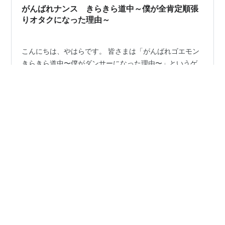
いていこうと思います。 〇横浜公演 １．企画立案 2．制
がんばれナンス きらきら道中～僕が全肯定順張
作…
りオタクになった理由～
こんにちは、やはらです。 皆さまは「がんばれゴエモン
きらきら道中〜僕がダンサーになった理由〜」というゲ
ームをご存知でしょうか、1995年12月22日コナミさまか
ら発売されたスーパーファミコン用のゲームソフトで
す。第四作目らしいです。 ちなみに私が初めてプレイし
たゴエモンシリーズは一つ前の第三作目「がんばれゴエ
#
夏川椎菜