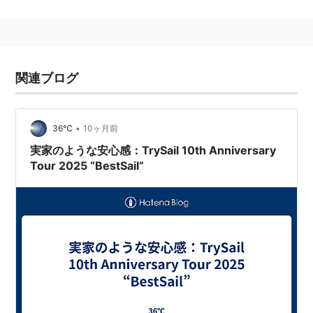
Dreamer」でアニプレックスからデビュー。
ディスコグラフィ
シングル
関連ブログ
Youthful Dreamer
（2015年5月13日発売）
コバルト
（2015年8月19日発売）
•
36℃
10ヶ月前
whiz
（2016年2月10日発売）
実家のような安心感：TrySail 10th Anniversary
Tour 2025 “BestSail”
High Free Spirits
（2016年5月11日発売）
オリジナル。（2017年2月8日発売）
adrenaline!!!
（2017年5月24日発売）
アルバム
Sail Canvas（2016年5月25日発売）
TAILWIND（2017年8月23日発売）