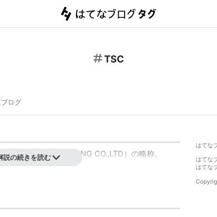
TSC
連ブログ
はてな
OUCHI BROADCASTING CO.,LTD）の略称。
解説の続きを読む
はてな
はてな
Copyrig