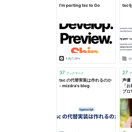
I'm porting tsc to Go
tsc
kdy1.dev
p
37
27
ブックマーク
ブ
tsc の代替実装は作れるのか
声優
- mizdra's blog
「お
プロ
フレ
【コ