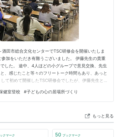
00～酒田市総合文化センターでTSC研修会を開催いたしま
ご参加をいただき有難うございました。 伊藤先生の貴重
でした。 途中、4人ほどの小グループで意見交換、先生
こと、感じたこと等々のフリートーク時間もあり、あっと
会として初めて開催したTSC研修会でしたが、伊藤先生と
会になったと思います。 有難うございました。 伊藤先
保健室登校
#
子どもの心の居場所づくり
て、またお話が聞きたいと思います。 雨の降りしきる
した。。…
もっと見る
50
ックマーク
ブックマーク