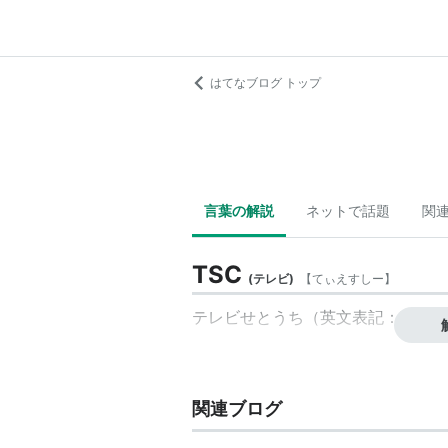
はてなブログ トップ
言葉の解説
ネットで話題
関
TSC
(
テレビ
)
【
てぃえすしー
】
テレビせとうち
（英文表記：TV SET
関連ブログ