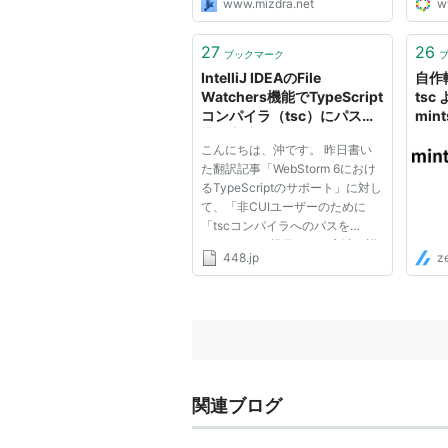
www.mizdra.net
w
27
26
ブックマーク
IntelliJ IDEAのFile
自作
Watchers機能でTypeScript
tsc
コンパイラ（tsc）にパスを
mint
通す方法 - 448.jp blog
こんにちは、沖です。 昨日書い
た翻訳記事「WebStorm 6におけ
るTypeScriptのサポート」に対し
て、「非CUIユーザーのために
「tscコンパイラへのパスを
WebStormに提供する」方法を詳
448.jp
z
しく教えてほしい！」とコメント
をいただきましたので、その方法
を説明する記事を書きます。 私
の環境は、以下の通りです。Mac
の人は、コマ...
関連ブログ