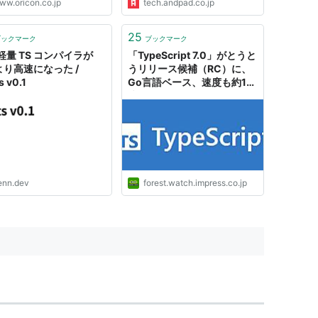
ww.oricon.co.jp
tech.andpad.co.jp
25
ブックマーク
ブックマーク
軽量 TS コンパイラが
「TypeScript 7.0」がとうと
 より高速になった /
うリリース候補（RC）に、
s v0.1
Go言語ベース、速度も約10
倍に／「tsgo」ではなく
「tsc」で利用可能。
「6.0」と併用できる互換パ
ッケージも
enn.dev
forest.watch.impress.co.jp