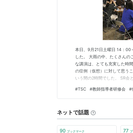
本日、9月21日土曜日 14：
した。 大雨の中、たくさんの
な講演は、とても充実した時間
の症例（仮想）に対して思う
いう間の2時間でした。 SR
御舩先生のおかげで、いい研修
#
TSC
#
教師指導者研修会
#
生には再度酒田に来ていただい
中、本日は誠に有難うございま
ネットで話題
90
77
ブックマーク
ブ