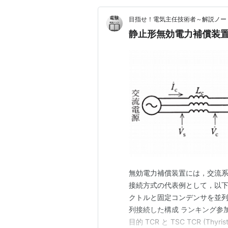
目指せ！電気主任技術者～解説ノー
静止形無効電力補償装
無効電力補償装置には，交流
接続方式の代表例として，以下
クトルと固定コンデンサを並列
列接続した構成 ランキング参加
目的 TCR と TSC TCR (Thyristor