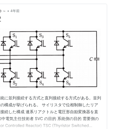
•
ト～
4年前
置
系統に並列接続する方式と直列接続する方式がある。並列
の構成が挙げられる。 サイリスタで位相制御したリア
接続した構成 連系リアクトルと電圧形自励変換器を直
中電気主任技術者 SVC の目的 系統側の目的 需要側の
 Controlled Reactor) TSC (Thyristor Switched