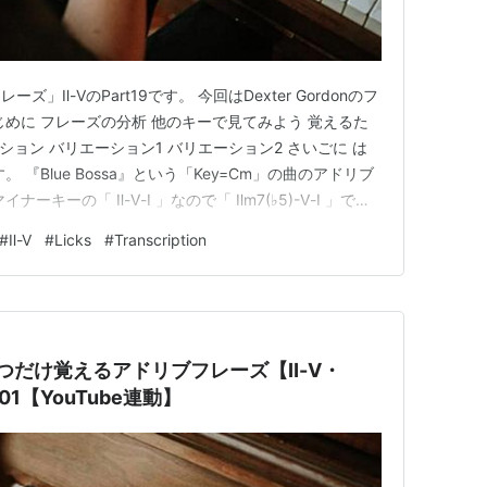
」Ⅱ-ⅤのPart19です。 今回はDexter Gordonのフ
じめに フレーズの分析 他のキーで見てみよう 覚えるた
リエーション バリエーション1 バリエーション2 さいごに は
『Blue Bossa』という「Key=Cm」の曲のアドリブ
キーの「 Ⅱ-Ⅴ-Ⅰ 」なので「 Ⅱm7(♭5)-Ⅴ-Ⅰ 」で
めての、4-Beatではないボサノバのリズムになってい
#
Ⅱ-Ⅴ
#
Licks
#
Transcription
の小節から8分音符…
】ひとつだけ覚えるアドリブフレーズ【Ⅱ-Ⅴ・
ll 01【YouTube連動】