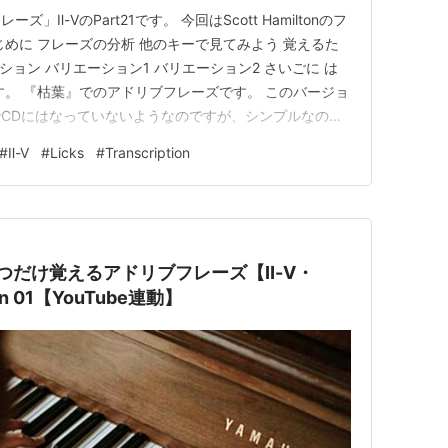
Ⅱ-ⅤのPart21です。 今回はScott Hamiltonのフ
じめに フレーズの分析 他のキーで見てみよう 覚えるた
リエーション バリエーション1 バリエーション2 さいごに は
す。 『枯葉』でのアドリブフレーズです。 このバージョ
CDにはなっていないようなのですが、シンプルなのに
きやすそうなので取り上げてみました。 フレーズの分
#
Ⅱ-Ⅴ
#
Licks
#
Transcription
いきましょう。 ここからはピアノの音にします。 定番
】ひとつだけ覚えるアドリブフレーズ【Ⅱ-Ⅴ・
own 01【YouTube連動】