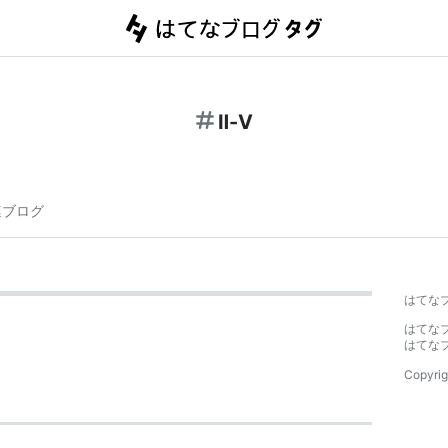
Ⅱ-Ⅴ
連ブログ
はてな
はてな
はてな
Copyrig