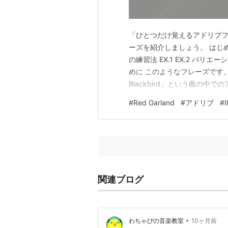
「ひとつだけ覚えるアドリブフレーズ
ーズを紹介しましょう。 はじ
の練習法 EX.1 EX.2 バリ
めに このようなフレーズです。 こ
Blackbird』という曲の中で
も代表的な名演とされているも
#
Red Garland
#
アドリブ
#
Ⅱ
り極端なアクセントがついてい
関連ブログ
•
わちゃぴの音楽教室
10ヶ月前