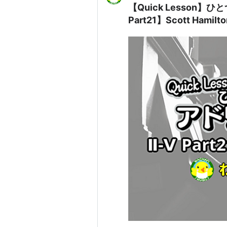
【Quick Lesson
Part21】Scott Hamil