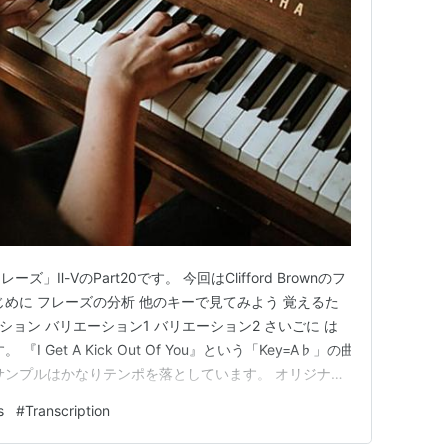
Ⅱ-ⅤのPart20です。 今回はClifford Brownのフ
じめに フレーズの分析 他のキーで見てみよう 覚えるた
リエーション バリエーション1 バリエーション2 さいごに は
 Get A Kick Out Of You』という「Key=A♭」の曲
サンプルはかなりテンポを落としています。 オリジナル
テンポで演奏されていますが、テンポを落としてもかっこ
s
#
Transcription
と思います。 フレーズ…