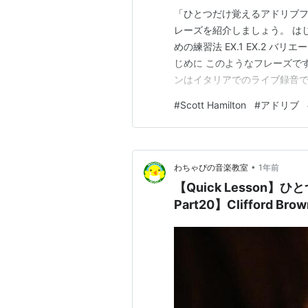
「ひとつだけ覚えるアドリブフレーズ」
レーズを紹介しましょう。 は
めの練習法 EX.1 EX.2 バ
じめに このようなフレーズで
ンはイタリアでのライブ録音で
センスがよく、どの楽器でも弾
#
Scott Hamilton
#
アドリブ
析 ではフレーズを細かく見て
の…
•
わちゃぴの音楽教室
1年前
【Quick Lesson
Part20】Clifford Br