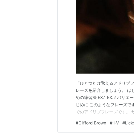
「ひとつだけ覚えるアドリブフレーズ」
レーズを紹介しましょう。 は
めの練習法 EX.1 EX.2 バ
じめに このようなフレーズです。 『I
でのアドリブフレーズです。 
は♩=330ほどのとても速い
#
Clifford Brown
#
Ⅱ-Ⅴ
#
Lick
いいフレーズなので応用はきく