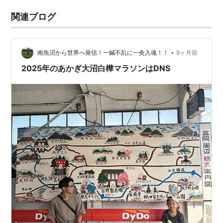
関連ブログ
•
南魚沼から世界へ発信！一鍼不乱に一灸入魂！！
9ヶ月前
2025年のあかぎ大沼白樺マラソンはDNS