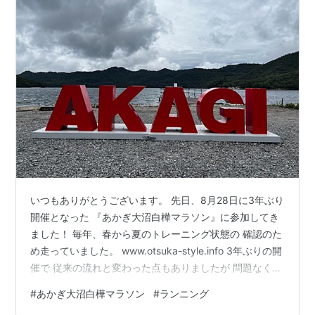
いつもありがとうございます。 先日、8月28日に3年ぶり
開催となった 『あかぎ大沼白樺マラソン』に参加してき
ました！ 毎年、春から夏のトレーニング状態の 確認のた
め走っていました。 www.otsuka-style.info 3年ぶりの開
催で 従来の流れと変わった点もありましたが 問題なく走
れました。 今大会は 種目が20キロ、10キロ、5キロのみ
#
あかぎ大沼白樺マラソン
#
ランニング
で 小学生や中学生の種目はありませんでした。 毎年5キ