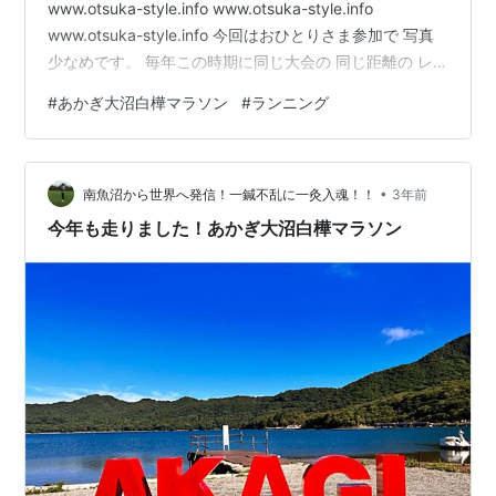
www.otsuka-style.info www.otsuka-style.info
www.otsuka-style.info 今回はおひとりさま参加で 写真
少なめです。 毎年この時期に同じ大会の 同じ距離の レ
ースを走っています。 ここ数年、走るレースは 過去ワー
#
あかぎ大沼白樺マラソン
#
ランニング
スト記録を更新中。 なんとか、連敗脱出したいところで
す。 このあかぎ大沼白樺マラソンは 赤城大沼を周回する
大会で アップダウンが激しく 特に終盤の激坂は 歩いて
•
しまいたくなるほどの傾斜です。 今回はしっかり調整も
南魚沼から世界へ発信！一鍼不乱に一灸入魂！！
3年前
できて 昨年よ…
今年も走りました！あかぎ大沼白樺マラソン