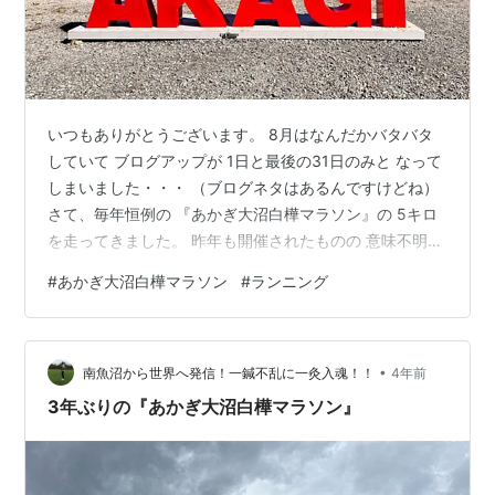
いつもありがとうございます。 8月はなんだかバタバタ
していて ブログアップが 1日と最後の31日のみと なって
しまいました・・・ （ブログネタはあるんですけどね）
さて、毎年恒例の 『あかぎ大沼白樺マラソン』の 5キロ
を走ってきました。 昨年も開催されたものの 意味不明な
感染対策で 10秒おきのスタート方式で ほぼ個人タイムト
#
あかぎ大沼白樺マラソン
#
ランニング
ライアルでした。 www.otsuka-style.info 昨年はひとり
で参戦しましたが 今年は家族同伴。 そして、コロナ騒動
前の 通常スタイルでの大会運営となりました。 やる気だ
•
けは見せる 最前列スタート！ 赤城大沼を周回する 5キロ
南魚沼から世界へ発信！一鍼不乱に一灸入魂！！
4年前
コースですが とにかくアップダウン…
3年ぶりの『あかぎ大沼白樺マラソン』