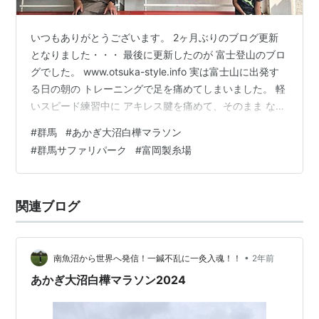
いつもありがとうございます。 2ヶ月ぶりのブログ更新
となりました・・・ 最後に更新したのが 富士登山のブロ
グでした。 www.otsuka-style.info 実は富士山に出発す
る日の朝の トレーニングで足を痛めてしまいました。 軽
いスピード練習中に アキレス腱を痛めて、そのまま なん
とか富士山に登れましたが 休養しても痛みと腫れが引か
#
群馬
#
あかぎ大沼白樺マラソン
ずに 夏は右往左往していました。 大人になって初めての
#
群馬サファリパーク
#
富岡製糸場
故障でした。 現在、11月は回復して その間もレース復帰
できており 落ち着いたタイミングで ブログ再開となりま
した。 予定では 毎年恒例化『あかぎ大沼白樺マラソン』
関連ブログ
5キロにエントリーしていましたが 泣く…
•
南魚沼から世界へ発信！一鍼不乱に一灸入魂！！
2年前
あかぎ大沼白樺マラソン2024