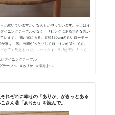
日々が続いていますが、なんとかやっています。今日はイ
はダイニングテーブルがなく、リビングにある大きな丸い
ています。 我が家にある、直径120cmの丸いローテー
我が家は、床に寝転がったりして過ごすのが多いです。
ングが広く見えるので、ロースタイル生活が気に入ってい
立ち上がるとめまいがしたりすることが増え、医師から
丸いダイニングテーブル
まいが起きにくい」と言われたり、夫はダイニングテーブ
グテーブル
#
ありか
#
瀬尾まいこ
強くなり、リビングにダ…
人それぞれに幸せの「ありか」がきっとある
いこさん著「ありか」を読んで。