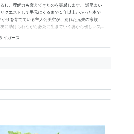
るし、理解力も衰えてきたのを実感します。 瀬尾まい
にリクエストして手元にくるまで１年以上かかった本で
ひかりを育てている主人公美空が、別れた元夫の家族、
マ友に助けられながら必死に生きていく姿から優しい気持
一方、実母は美空に経済的援助をねだるなど、多少不快
タイガース
、実際世の中は善意の人だけで成り立っているわけでは
半端じゃありません。 だから…