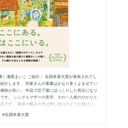
著者）瀬尾まいこ ご紹介： 全国本屋大賞が発表されてし
紹介します。 作家さんの著書はかなり多くよませてい
後味が良い」 作品で読了後にほっこりした気分になり
です。 シングルマザーの美空、その一人娘のひかりと
品です。 義弟の颯斗の半ば押し付けのような助けによ
轢・ママ友・ 仕事の色々な問題が「大したことじゃな
#
全国本屋大賞
くなっていくと いったストーリーです。 感想： 最終的
い人」ばっかり登場…