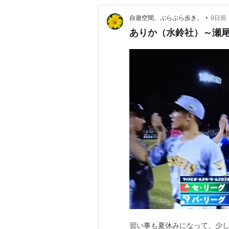
•
自遊空間、ぶらぶら歩き。
9日前
ありか（水鈴社）～瀬
習い事も夏休みになって、少