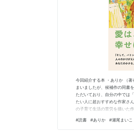
今回紹介する本 ・ありか （
まいましたが、候補作の同書を
ただいており、自分の中では「
たい人に超おすすめな作家さん
の子育て生活の苦労を描いた作
り、美空は子育て・母親との軋
#
読書
#
ありか
#
瀬尾まいこ
いんだ」と思えてきて美空が強
にみんなほっこりする話で「い