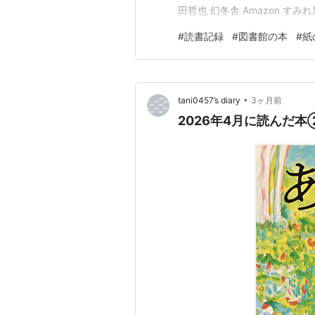
田哲也 幻冬舎 Amazon すみれ
うか、もう君はいないのか（新潮文
#
読書記録
#
図書館の本
#
紙
(株)！！！ (メディアワークス文
•
tani0457’s diary
3ヶ月前
2026年4月に読んだ本