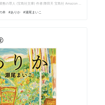
屋敷の罪人 (宝島社文庫) 作者:降田天 宝島社 Amazon そ
庫） 作者:城山三郎 新潮社 Amazon ヒーローズ
の本
#
ありか
#
瀬尾まいこ
庫) 作者:北川 恵…
②