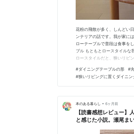
花粉の飛散が多く、しんどい
ンテリアの話です。我が家に
ローテーブルで普段は食事をし
ブル もともとロースタイルな
ロースタイルだと、狭いリビ
ます。 しかし、最近は床から
#
ダイニングテーブルの形
#
も「椅子生活の方が比較的め
#
狭いリビングに置くダイニン
ルでパソコンをしたい気持ちが
•
本のある暮らし
6ヶ月前
【読書感想レビュー】
と感じた小説。瀬尾ま