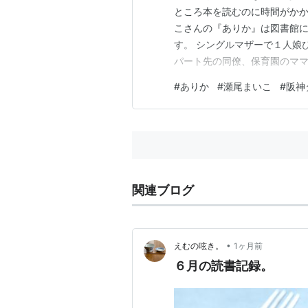
ところ本を読むのに時間がかか
こさんの『ありか』は図書館
す。 シングルマザーで１人娘
パート先の同僚、保育園のマ
ちを呼び起こしてくれます。 
#
ありか
#
瀬尾まいこ
#
阪神
な気持ちにもなります。 でも
ありません。詐欺の横行だって
関連ブログ
•
えむの呟き。
1ヶ月前
６月の読書記録。