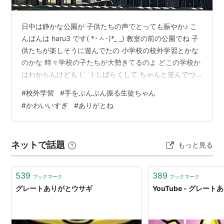
日中は静かな公園が 子供たちの声でとっても賑やか♪ こ
んばんは haru3 です( *･ㅅ･)*_ _) 教室の前の公園でね 子
供たちが楽しそうに遊んでたの 小学校の校外学習とかな
のかな 時々学校の子たちが大勢きてるのよ どこの学校か
はわからんけども ( ˙ ˙ ) しばらくして ちゃんと並んでつ
いてきてー！ って先生の声と共に 並んで公園から歩いて
#
校外学習
#
手をぶんぶん振る生徒ちゃん
いく子供たちが見えた わちゃわちゃしてて可愛いわねぇ
#
かわいいすぎ
#
ありがとね
♡ でも先生は大変そうじゃ うわぁ…お疲れさまです 💦
な～んて思いながら 教室の窓からのぞいてたら あっ！は
る先生だ！ せーんせーーー！！！ 聞き覚えのあるかわい
ネットで話題
もっと見る
い声が… ありゃ( ⊙⊙)！！ …
539
389
ブックマーク
ブックマーク
グレートありがとウサギ
YouTube - グレー