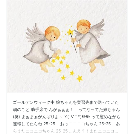
ゴールデンウィーク中 娘ちゃんを実習先まで送っていた
朝のこと 助手席で んがぁぁぁ！！ってなってた娘ちゃん
(笑) まぁまぁがんばりよ～ヾ(´∀｀*)ﾖｼﾖｼ って慰めながら
運転してたらね 25-25 …おっニコニコちゃん 25-25 …あ
らまたニコニコちゃん 25-25 …んえ？！またニコニコち