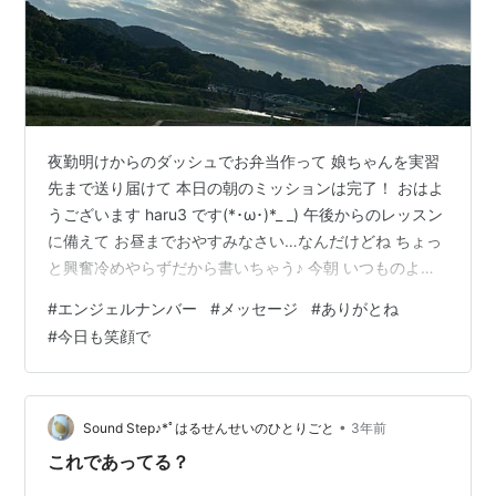
夜勤明けからのダッシュでお弁当作って 娘ちゃんを実習
先まで送り届けて 本日の朝のミッションは完了！ おはよ
うございます haru3 です(*･ω･)*_ _) 午後からのレッスン
に備えて お昼までおやすみなさい…なんだけどね ちょっ
と興奮冷めやらずだから書いちゃう♪ 今朝 いつものよう
に娘ちゃんを助手席に乗せて出発したら さっそく出会っ
#
エンジェルナンバー
#
メッセージ
#
ありがとね
たエンジェルちゃん ７７ おはようございまーす♡ …って
#
今日も笑顔で
ぅわ！！2台続けて７７じゃん 今日は連チャンだね～っ
て笑ってたら 後ろについた車も７７ わ一(⊙ꇴ⊙)一お·····
今日は７７の日なんかねぇ って思ってると７７７がやっ
てきた さらに７７７７…ぅわーいヽ(…
•
Sound Step♪*ﾟはるせんせいのひとりごと
3年前
これであってる？