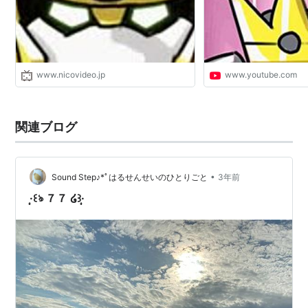
www.nicovideo.jp
www.youtube.com
関連ブログ
•
Sound Step♪*ﾟはるせんせいのひとりごと
3年前
·̩͙꒰ঌ ７７ ໒꒱·̩͙