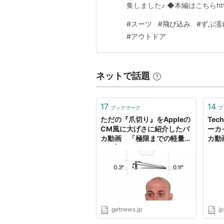
集しました♪ ◆本編はこちらhttps:/
#
スーツ
#
飛び込み
#
ずぶ濡
#
アウトドア
ネットで話題
17
14
ブックマーク
ブ
ただの『爪切り』をAppleの
Tech
CM風に大げさに紹介したバ
ーカイ
カ動画 「極限までの軽量設
カ動
計」|ガジェット通信
GetNews
getnews.jp
j