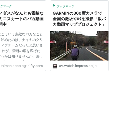
5
ックマーク
ブックマーク
ィダスがなんとも素敵な
GARMINの360度カメラで
ミニスカートのバカ動画
全国の激坂や峠を撮影「坂バ
開中
カ動画マッププロジェクト」
にこういう素敵なバカなこと
り始めたのは、ナイキのクリ
ティブチームだったと思いま
 これが、禁断の扉を広げた
どうかは知りませんが、海外
のブランドを中心として、こ
itaimon.cocolog-nifty.com
av.watch.impress.co.jp
のネット動画はどんどんしか
れてきました。 そして、ま
こで金字塔とまで言うと言い
すが、アディダスがやっ...