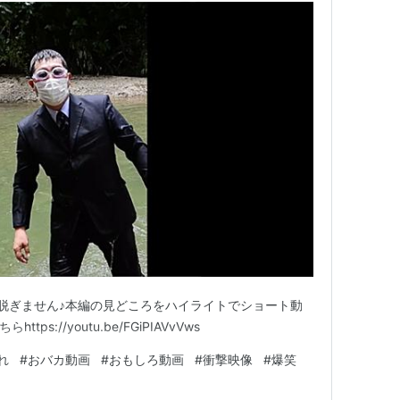
ーツは脱ぎません♪本編の見どころをハイライトでショート動
ps://youtu.be/FGiPIAVvVws
れ
#
おバカ動画
#
おもしろ動画
#
衝撃映像
#
爆笑