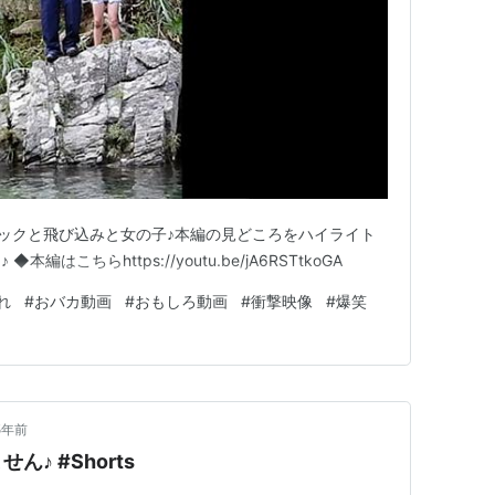
ンチェックと飛び込みと女の子♪本編の見どころをハイライト
はこちらhttps://youtu.be/jA6RSTtkoGA
れ
#
おバカ動画
#
おもしろ動画
#
衝撃映像
#
爆笑
5年前
♪ #Shorts