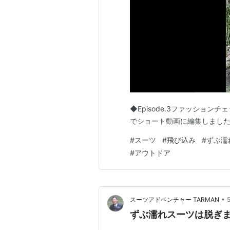
◆Episode.3ファッショ
でショート動画に編集しました♪ ◆本編
#
スーツ
#
飛び込み
#
ずぶ濡
#
アウトドア
•
スーツアドベンチャー TARMAN
ずぶ濡れスーツは脱ぎません