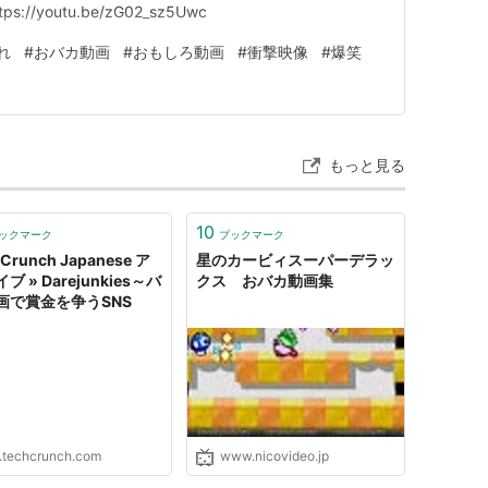
/youtu.be/zG02_sz5Uwc
れ
#
おバカ動画
#
おもしろ動画
#
衝撃映像
#
爆笑
もっと見る
10
ックマーク
ブックマーク
Crunch Japanese ア
星のカービィスーパーデラッ
ブ » Darejunkies～バ
クス おバカ動画集
画で賞金を争うSNS
p.techcrunch.com
www.nicovideo.jp