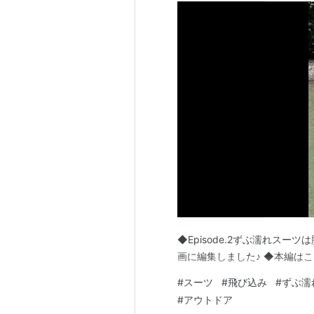
◆Episode.2ずぶ濡れス
画に編集しました♪ ◆本編はこちらhtt
#
スーツ
#
飛び込み
#
ずぶ濡
#
アウトドア