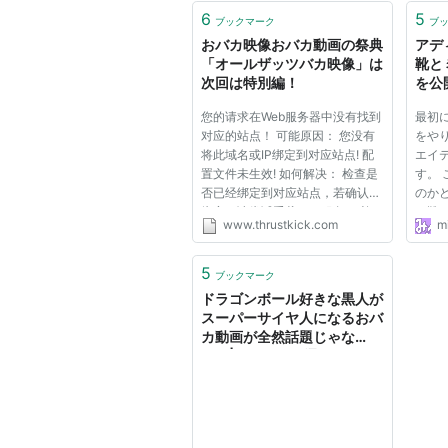
6
5
ブックマーク
ブ
おバカ映像おバカ動画の祭典
アデ
「オールザッツバカ映像」は
靴と
次回は特別編！
を公
您的请求在Web服务器中没有找到
最初
对应的站点！ 可能原因： 您没有
をや
将此域名或IP绑定到对应站点! 配
エイ
置文件未生效! 如何解决： 检查是
す。
否已经绑定到对应站点，若确认已
のか
绑定，请尝试重载Web服务； 检
の靴
www.thrustkick.com
m
查端口是否正确； 若您使用了
の手
CDN产品，请尝试清除CDN缓
けら
存； 普通网站访客，请联系网站
たこ
5
ブックマーク
管理员；
過ぎで
ドラゴンボール好きな黒人が
スーパーサイヤ人になるおバ
カ動画が全然話題じゃな
い！|ガジェット通信
GetNews