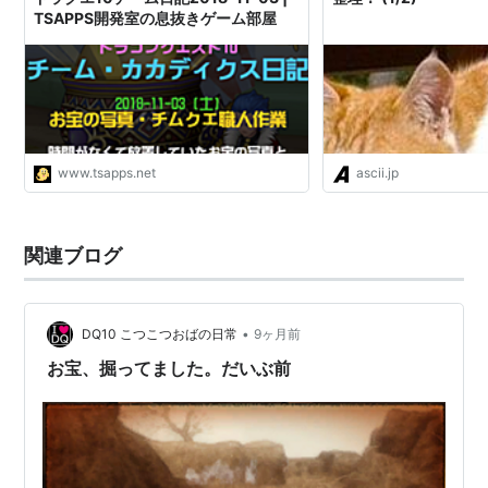
TSAPPS開発室の息抜きゲーム部屋
www.tsapps.net
ascii.jp
関連ブログ
•
DQ10 こつこつおばの日常
9ヶ月前
お宝、掘ってました。だいぶ前