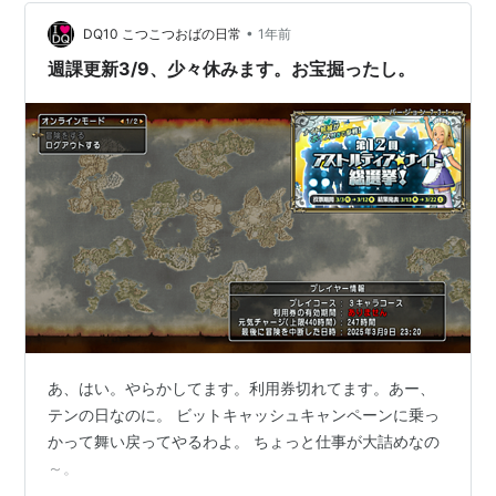
てきた記事です。 ◆目次◆ お宝の写真更新 遊び方 豆知
•
識 お宝の場所と中身 １枚目 ２枚目 ３枚目 ４枚目 ５枚目
DQ10 こつこつおばの日常
1年前
６枚目 ７枚目 ８枚目 ９枚目 １０枚目 おわりに
週課更新3/9、少々休みます。お宝掘ったし。
◆◆◆◆ 遊び…
あ、はい。やらかしてます。利用券切れてます。あー、
テンの日なのに。 ビットキャッシュキャンペーンに乗っ
かって舞い戻ってやるわよ。 ちょっと仕事が大詰めなの
～。