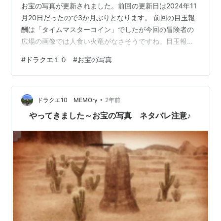
お宝の写真が更新されました。前回の更新日は2024年11
月20日だったので3か月ぶりとなります。 前回の目玉報
酬は「タイムマスターコイン」でしたが今回の冒険者の
広場の画像では人食い火竜がなさそうですね。目玉報酬
は新素材！？ と言うことで、今回も２垢でお宝探しして
#
ドラクエ１０
#
お宝の写真
きた記事です。 ◆目次◆ お宝の写真更新 遊び方 豆知識
お宝の場所と中身 １枚目 ２枚目 ３枚目 ４枚目 ５枚目 ６
枚目 ７枚目 ８枚目 ９枚目 １０枚目 おわりに ◆◆◆◆
•
遊び方 「２垢で１０キャラ分」掘ります。フレンドとワ
ドラクエ10 MEMOry
2年前
イワイお宝写真を持ち寄ったり サーバー０１などで持…
やってきました～お宝の写真 ネタバレ注意♪