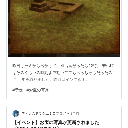
昨日は夕方から出かけて、風呂あがったら22時。 若い時
はそのくらいの時刻まで動いててもへっちゃらだったの
に。 年を取りました。昨日はインできず。
#
予定
#
お宝の写真
•
フィンのドラクエ１０ブログ
2年前
【イベント】お宝の写真が更新されました