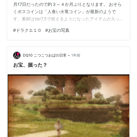
月17日だったので約３～４か月ぶりとなります。 おそら
くボスコインは「人食い火竜コイン」が最新のようで
す。素材はVer7.5で拾えるようになったアイテムが入っ
ている可能性があります。まぁいつも通りの「ふくびき
#
ドラクエ１０
#
お宝の写真
券」集めになるでしょう。 と言うことで、今回も２垢で
お宝探ししてきた記事です。 ◆目次◆ お宝の写真更新
遊び方 豆知識 お宝の場所と中身 １枚目 ２枚目 ３枚目 ４
•
枚目 ５枚目 ６枚目 ７枚目 ８枚目 ９枚目 １０枚目 おわ
DQ10 こつこつおばの日常
1年前
りに ◆◆◆◆ 遊び方 「２垢で１０キャラ分」掘りま
お宝、掘った？
す…