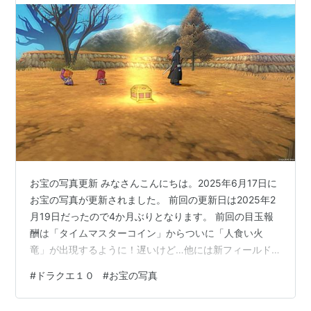
お宝の写真更新 みなさんこんにちは。2025年6月17日に
お宝の写真が更新されました。 前回の更新日は2025年2
月19日だったので4か月ぶりとなります。 前回の目玉報
酬は「タイムマスターコイン」からついに「人食い火
竜」が出現するように！遅いけど…他には新フィールド
の新素材が入手できる可能性もあるようです。新コイン
#
ドラクエ１０
#
お宝の写真
ボス実装後なのでふくびき券が補充できるのはありがた
いと思います。と言うことで、今回も２垢でお宝探しし