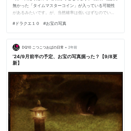
無かった「タイムマスターコイン」が入っている可能性
があるみたいです。が、当然確率は低いはずなのでいつ
も通りの「ふくびき券」集めはいつも通りですが、錬金
#
ドラクエ１０
#
お宝の写真
石は最新の武器に使用できるので自分の分の宝の地図だ
けでも集めておきたいですね。 と言うことで、今回も２
垢でお宝探ししてきました。 ◆目次◆ お宝の写真更新
•
遊び方 豆知識 お宝の場所と中身 １枚目 ２枚目 ３枚目 ４
DQ10 こつこつおばの日常
2年前
枚目 ５枚目 ６枚目 ７枚目 ８枚目 ９枚目 １０枚目 おわ
’24/9月前半の予定、お宝の写真掘った？【9/8更
りに…
新】