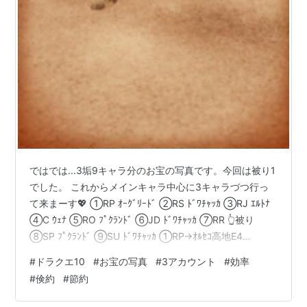
ではでは...3垢9キャラ分のお宝の写真です。今回は被り1
でした。 これからメインキャラ中心に3キャラづつ行っ
て来まーす💖 ①RP ｵｰｸﾞﾘｰﾄﾞ ②RS ﾄﾞﾜﾁｬｯｶ ③RJ ｴﾙﾄﾅ
④C ｳｪﾅ ⑤RO ﾌﾟｸﾗﾝﾄﾞ ⑥JD ﾄﾞﾜﾁｬｯｶ ⑦RR 👆被り
⑧SP ﾌﾟｸﾗﾝﾄﾞ ⑨SU ﾄﾞﾜﾁｬｯｶ ①RP→ｵﾙｾｺ高地E4
②RS→ｴｾﾞｿﾙ峡谷D2 ③RJ→落陽の草原F6 ④⑦C＆RR
#
ドラクエ10
#
お宝の写真
#
3アカウント
#
効率
⑤RO→ﾎﾟｰﾎﾟﾗ地方H5 ⑥PU→ザグナビ遺構A6 ｳﾞｧｰｽ大
#
倹約
#
節約
山林G4 賢者の隠れ家 ⑦RR 同上👆 ⑧SP→ﾌﾟｸﾚｯﾄ地方E5
⑨SU→ ｴｾﾞｿﾙ峡谷H2 今回は写真被りがメイン…