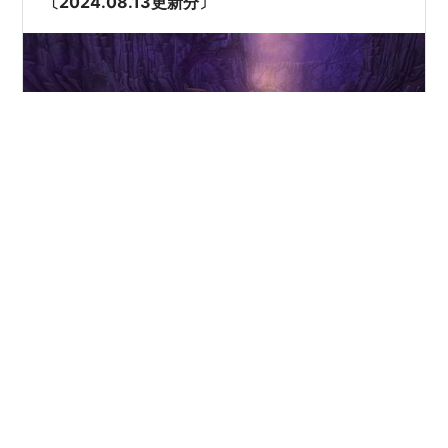
〔2024.08.13更新分〕
お宝の写真更新 みなさんこんにちは。2024年8月13日に
お宝の写真が更新されました。前回の更新日は2024年4
月10日だったので4か月ぶりとなります。 冒険者の広場
のページの画像には「結界の守護者コイン」と表示され
ているのが確認できます。最新のタイムマスターコイン
は入ってないのでしょうか？ 大当たりは何かわかりませ
#
ドラクエ１０
#
お宝の写真
んが、今回も２垢でお宝探ししていきます。 ◆目次◆ お