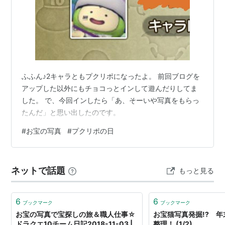
ふふん♪2キャラともプクリポになったよ。 前回ブログを
アップした以外にもチョコっとインして遊んだりしてま
した。 で、今回インしたら「あ、そーいや写真をもらっ
たんだ」と思い出したのです。
#
お宝の写真
#
プクリポの日
ネットで話題
もっと見る
6
6
ブックマーク
ブックマーク
お宝の写真で宝探しの旅＆職人仕事☆
お宝猫写真発掘!? 
ドラクエ10チーム日記2018-11-03 |
整理！ (1/2)