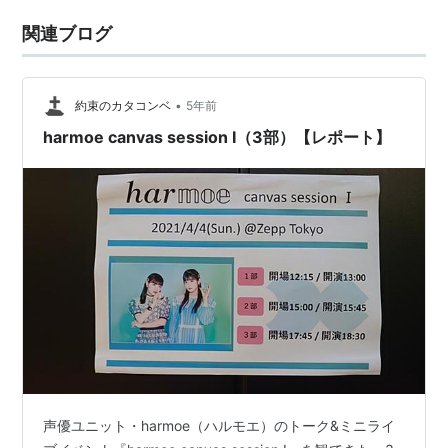
関連ブログ
•
約束のカタコンベ
5年前
harmoe canvas session Ⅰ（3部）【レポート】
声優ユニット・harmoe（ハルモエ）のトーク&ミニライ