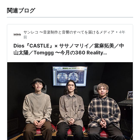
関連ブログ
•
サンレコ 〜音楽制作と音響のすべてを届けるメディア
4年
前
Dios『CASTLE』× ササノマリイ／當麻拓美／中
山太陽／Tomggg 〜今月の360 Reality
Audio【Vol.6】