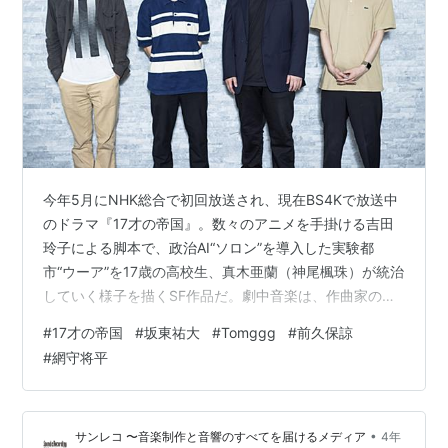
今年5月にNHK総合で初回放送され、現在BS4Kで放送中
のドラマ『17才の帝国』。数々のアニメを手掛ける吉田
玲子による脚本で、政治AI“ソロン”を導入した実験都
市“ウーア”を17歳の高校生、真木亜蘭（神尾楓珠）が統治
していく様子を描くSF作品だ。劇中音楽は、作曲家の坂
東祐大（写真右から2番目）、Tomggg（同右）、前久保
#
17才の帝国
#
坂東祐大
#
Tomggg
#
前久保諒
諒（同左から2番目）、網守将平（同左）が共同で制作。
#
網守将平
大胆でスリリングな電子音や繊細な生演奏が見事に融合
し、作品の世界を彩る。ここでは4人の座談会が実現！
前編では、物語のキーとなるシーンで使用された楽曲の
•
サンレコ 〜音楽制作と音響のすべてを届けるメディア
4年
制作手法に迫る。 Text：Kanako Iida Photo：Hiro…