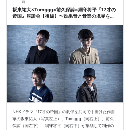
前
坂東祐大×Tomggg×前久保諒×網守将平『17才の
帝国』座談会【後編】〜効果音と音楽の境界をな
くす
NHKドラマ『17才の帝国』の劇伴を共同で手掛けた作曲
家の坂東祐大（写真左上）、Tomggg（同右上）、前久
保諒（同左下）、網守将平（同右下）が集結して制作の