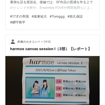
裏側を語る座談会。後編では、SF作品の質感を作る上で
のトレンド分析や、Ensemble FOVEや岡田拓郎らによる
生楽器のレコーディングの様子にフォーカス。作品に誠
#
17才の帝国
#
坂東祐大
#
Tomggg
#
前久保諒
実に向き合う4人の思いをじっくりと語ってもらった。
#
網守将平
Text：Kanako Iida Photo：Hiroki Obara 劇伴のステムを
効果音として付けることで世界観の整合性が取れる ー劇
伴と普段の楽曲制作は感覚が違ったりはしないのです
か？ Tomggg 普段15秒のCM曲を…
•
約束のカタコンベ
5年前
harmoe canvas session Ⅰ（3部）【レポート】