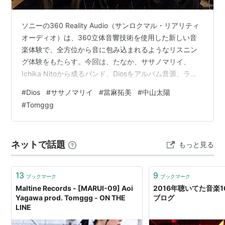
ソニーの360 Reality Audio（サンロクマル・リアリティ
オーディオ）は、360立体音響技術を使用した新しい音
楽体験で、全方位から音に包み込まれるようなリスニン
グ体験をもたらす。今回は、たなか、ササノマリイ、
Ichika Nitoから成るバンド、Diosをアルバム音源、ライ
ブ盤、リミックスの観点から紹介。キーボード／作曲を
#
Dios
#
ササノマリイ
#
當麻拓美
#
中山太陽
担当するササノマリイ（写真中央）、「Bloom - Tomggg
#
Tomggg
Remix」を手掛けたTomggg（同左）、アルバム音源の
360 Reality Audioミックスを手掛けた山麓丸スタジオの
當麻拓美氏（同右）、ライブ音源『CASTLE TOUR 2022
ネットで話題
もっと見る
- Li…
13
9
ブックマーク
ブックマーク
Maltine Records - [MARUI-09] Aoi
2016年聴いてた音楽16選
Yagawa prod. Tomggg - ON THE
ブログ
LINE