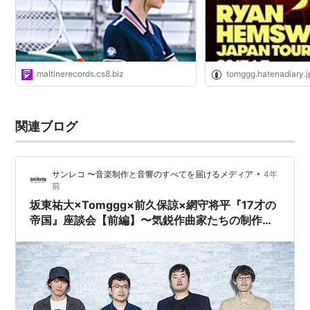
maltinerecords.cs8.biz
tomggg.hatenadiary.j
関連ブログ
•
サンレコ 〜音楽制作と音響のすべてを届けるメディア
4年
前
坂東祐大×Tomggg×前久保諒×網守将平『17才の
帝国』座談会【前編】〜気鋭作曲家たちの制作技
法