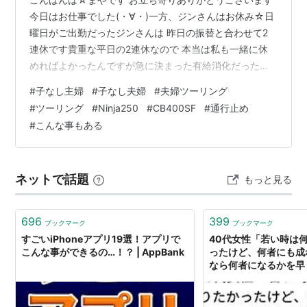
今日はお仕事でした(・∀・)一方、ジンさんはお休み☆日
曜日がご出勤だったジンさんは 昨日の振替と合わせて2
連休です貴重な平日の2連休なので 本当は私も一緒に休
めればよかったんですが急に決まった有給消化だったの
で 無理でございました(´｀)ｻﾞﾝﾈﾝ私がお仕事に行ってる
#
子なし主婦
#
子なし夫婦
#
夫婦ツーリング
間に ジンさんには部屋の掃除機掛けをお願いしました!!
#
ツーリング
#
Ninja250
#
CB400SF
#
通行止め
さて、昨日ですが 昨日は一緒のお休みだったので 一昨日
#
こんな事もある
の宣言通りツーリングに行って来ました!!でも、予定して
たよりも ずっと短いツーリングコースです ジンさん、振
替休日だったんですが どうしても午前中に 職場に行かな
ネットで話題
もっと見る
いとい…
696
399
ブックマーク
ブックマーク
すごいiPhoneアプリ19選！アプリで
40代女性「若い時は
こんな事ができるの…！？ | AppBank
ったけど、何者にも成
なら何者になるかを早
山母になる事に振り切
た…」