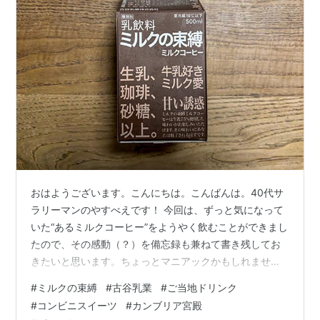
おはようございます。こんにちは。こんばんは。40代サ
ラリーマンのやすべえです！ 今回は、ずっと気になって
いた“あるミルクコーヒー”をようやく飲むことができまし
たので、その感動（？）を備忘録も兼ねて書き残してお
きたいと思います。ちょっとマニアックかもしれません
が、最後までお付き合いいただけたら嬉しいです！ それ
#
ミルクの束縛
#
古谷乳業
#
ご当地ドリンク
では、はじめていきましょう〜！ 「とあるミルクコーヒ
#
コンビニスイーツ
#
カンブリア宮殿
ー」とは？ 「ミルクの束縛」を知ったきっかけ 実際の商