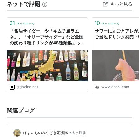
ネットで話題
もっと見る
31
10
ブックマーク
ブックマーク
「醤油サイダー」や「キムチ風ラム
サワーに丸ごとアレが
ネ」、「オリーブサイダー」など全国
ご当地ドリンク発売：
の変わり種ドリンクが48種類集まった
「ご当地ドリンクアワード2011」
gigazine.net
www.asahi.com
関連ブログ
•
ぽよいちのみやざき応援隊
8ヶ月前