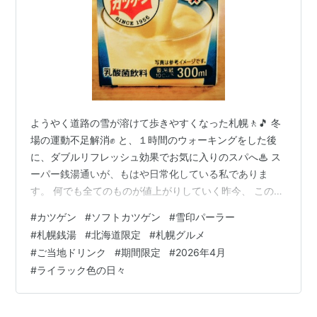
ようやく道路の雪が溶けて歩きやすくなった札幌🚶🎵 冬
場の運動不足解消✊️ と、１時間のウォーキングをした後
に、ダブルリフレッシュ効果でお気に入りのスパへ♨ ス
ーパー銭湯通いが、もはや日常化している私でありま
す。 何でも全てのものが値上がりしていく昨今、 このお
風呂屋さんも、ついこの前までは入館料１１００円だっ
#
カツゲン
#
ソフトカツゲン
#
雪印パーラー
たのが、この１年半で３００円も値上がりして１４００
#
札幌銭湯
#
北海道限定
#
札幌グルメ
円になりました！ ドリンク飲んだりすると最低でも２千
#
ご当地ドリンク
#
期間限定
#
2026年4月
円はかかっちゃいます。 でも湯上がりドリンクやデザー
#
ライラック色の日々
トが銭湯の醍醐味でもあるので、それを削ることはでき
ません(笑) 頻繁に利用するので、この日はレストランの
利用は控えて、ドリンクだけ楽しん…