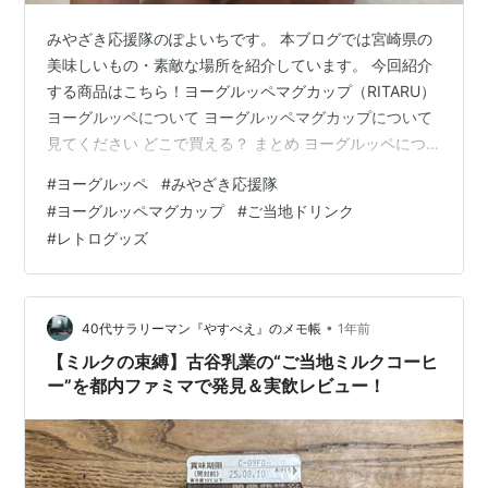
みやざき応援隊のぽよいちです。 本ブログでは宮崎県の
美味しいもの・素敵な場所を紹介しています。 今回紹介
する商品はこちら！ヨーグルッペマグカップ（RITARU）
ヨーグルッペについて ヨーグルッペマグカップについて
見てください どこで買える？ まとめ ヨーグルッペにつ
いて ヨーグルッペは南日本酪農(デーリィ)が製造・販売
#
ヨーグルッペ
#
みやざき応援隊
している乳酸菌飲料です。2025年に発売40周年を迎えた
#
ヨーグルッペマグカップ
#
ご当地ドリンク
ロングセラー商品で、宮崎県のスーパー・コンビニで置
#
レトログッズ
いていない店はいないレベルで浸透している宮崎県民の
ソウルドリンクです。 期間限定の味も定期的に発売され
ていて、今年はマンゴー味をいただきました！ ヨーグル
ッペマグカップに…
•
40代サラリーマン『やすべえ』のメモ帳
1年前
【ミルクの束縛】古谷乳業の“ご当地ミルクコーヒ
ー”を都内ファミマで発見＆実飲レビュー！