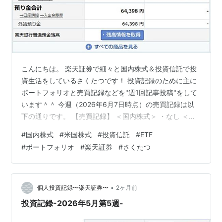
こんにちは。 楽天証券で細々と国内株式＆投資信託で投
資生活をしているさくたつです！ 投資記録のために主に
ポートフォリオと売買記録などを"週1回記事投稿"をして
います＾＾ 今週（2026年6月7日時点）の売買記録は以
下の通りです。 【売買記録】 ＜国内株式＞ ・なし ＜米
国株式＞ ・買付：SPYD/SPDRポートフォリオS&P高配当
#
国内株式
#
米国株式
#
投資信託
#
ETF
株式ETF 2株（単価$47.330/為替レート¥159.970）約定
#
ポートフォリオ
#
楽天証券
#
さくたつ
日：2026年6月2日 ＜投資信託＞ ・買付：eMAXIS Slim
先進国債券インデックス 2,000円 約定日：2026年6月2
日 ・買付：eMAXIS Slim米国株式（S&P500）5,000…
•
個人投資記録〜楽天証券〜
2ヶ月前
投資記録-2026年5月第5週-