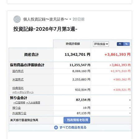
株式：今週8,291,220円－先週8,069,160円＝+222,060
円 ・米国株式：今週2,290,582円－先週2,253,883円＝
+36,699円 …
•
個人投資記録〜楽天証券〜
20日前
投資記録-2026年7月第3週-