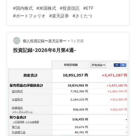
国株式＞ ・買付：SPYD/SPDRポートフォリオS&P高配当
#
国内株式
#
米国株式
#
投資信託
#
ETF
株式ETF 2株（単価$47.680/為替レート¥162.820）約定
#
ポートフォリオ
#
楽天証券
#
さくたつ
日：2026年7月2日 ＜投資信託＞ ・買付：eMAXIS Slim
先進国債券インデックス 2,000円 約定日：2026年7月2
日 ・買付：eMAXIS Slim米国株式（S&P500）5,000…
•
個人投資記録〜楽天証券〜
1ヶ月前
投資記録-2026年6月第4週-