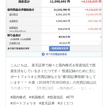
こんにちは。 楽天証券で細々と国内株式＆投資信託で投
資生活をしているさくたつです！ 投資記録のために主に
ポートフォリオと売買記録などを"週1回記事投稿"をして
います＾＾ 今週（2026年7月26日時点）の売買記録は以
下の通りです。 【売買記録】 ＜国内株式＞ ・なし ＜米
国株式＞ ・なし ＜投資信託＞ ・なし 【ポートフォリ
#
国内株式
#
米国株式
#
投資信託
#
ETF
オ】 ＜資産合計＞ ＜資産比率＞ ＜保有商品詳細＞ 先週
#
ポートフォリオ
#
楽天証券
#
さくたつ
との評価損益比較は+255,233円となりました。 ・国内