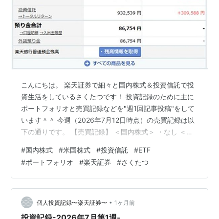
こんにちは。 楽天証券で細々と国内株式＆投資信託で投
資生活をしているさくたつです！ 投資記録のために主に
ポートフォリオと売買記録などを"週1回記事投稿"をして
います＾＾ 今週（2026年7月12日時点）の売買記録は以
下の通りです。 【売買記録】 ＜国内株式＞ ・なし ＜米
国株式＞ ・なし ＜投資信託＞ ・なし 【ポートフォリ
#
国内株式
#
米国株式
#
投資信託
#
ETF
オ】 ＜資産合計＞ ＜資産比率＞ ＜保有商品詳細＞ 先週
#
ポートフォリオ
#
楽天証券
#
さくたつ
との評価損益比較は+128,328円となりました。 ・国内株
式：今週8,068,500円－先週7,949,600円＝+118,900円
・米国株式：今週2,188,506円－先週2,187,789円＝+717
円 ・投資…
•
個人投資記録〜楽天証券〜
1ヶ月前
投資記録-2026年7月第1週-