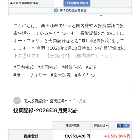
こんにちは。 楽天証券で細々と国内株式＆投資信託で投
資生活をしているさくたつです！ 投資記録のために主に
ポートフォリオと売買記録などを"週1回記事投稿"をして
います＾＾ 今週（2026年6月28日時点）の売買記録は以
下の通りです。 【売買記録】 ＜国内株式＞ ・なし ＜米
国株式＞ ・なし ＜投資信託＞ ・なし 【ポートフォリ
#
国内株式
#
米国株式
#
投資信託
#
ETF
オ】 ＜資産合計＞ ＜資産比率＞ ＜保有商品詳細＞ 先週
#
ポートフォリオ
#
楽天証券
#
さくたつ
との評価損益比較は-51,719円となりました。 ・国内株
式：今週7,762,390円－先週7,838,510円＝-76,120円 ・
米国株式：今週2,164,103円－先週2,130,098円＝
+34,005円 ・投…
•
個人投資記録〜楽天証券〜
2ヶ月前
投資記録-2026年6月第3週-