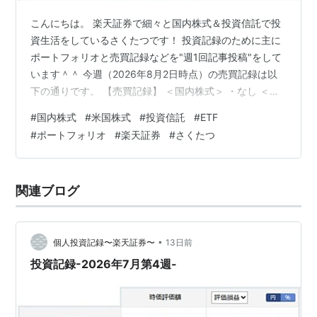
こんにちは。 楽天証券で細々と国内株式＆投資信託で投
資生活をしているさくたつです！ 投資記録のために主に
ポートフォリオと売買記録などを"週1回記事投稿"をして
います＾＾ 今週（2026年8月2日時点）の売買記録は以
下の通りです。 【売買記録】 ＜国内株式＞ ・なし ＜米
国株式＞ ・なし ＜投資信託＞ ・なし 【ポートフォリ
#
国内株式
#
米国株式
#
投資信託
#
ETF
オ】 ＜資産合計＞ ＜資産比率＞ ＜保有商品詳細＞ 先週
#
ポートフォリオ
#
楽天証券
#
さくたつ
との評価損益比較は-158,694円となりました。 ・国内株
式：今週8,242,310円－先週8,291,220円＝-48,910円 ・
米国株式：今週2,195,058円－先週2,290,582円
関連ブログ
＝-95,524円 ・投…
•
個人投資記録〜楽天証券〜
13日前
投資記録-2026年7月第4週-