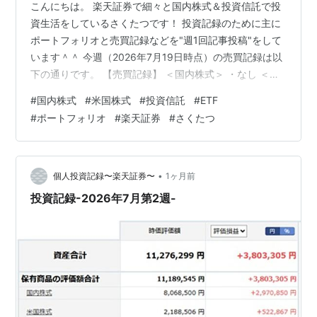
こんにちは。 楽天証券で細々と国内株式＆投資信託で投
資生活をしているさくたつです！ 投資記録のために主に
ポートフォリオと売買記録などを"週1回記事投稿"をして
います＾＾ 今週（2026年7月19日時点）の売買記録は以
下の通りです。 【売買記録】 ＜国内株式＞ ・なし ＜米
国株式＞ ・買付：SPYD/SPDRポートフォリオS&P高配当
#
国内株式
#
米国株式
#
投資信託
#
ETF
株式ETF 1株（単価$48.520/為替レート¥160.430）約定
#
ポートフォリオ
#
楽天証券
#
さくたつ
日：2026年7月16日 ＜投資信託＞ ・買付：ニッセイグロ
ーバル好配当株式プラス（毎月決算型）30円 約定日：
2026年7月15日 ・買付：ダイワJ-REITオープン（毎月分
配型）4円 約定日：…
•
個人投資記録〜楽天証券〜
1ヶ月前
投資記録-2026年7月第2週-