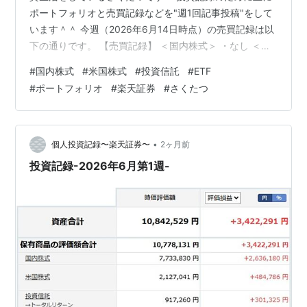
ポートフォリオと売買記録などを"週1回記事投稿"をして
います＾＾ 今週（2026年6月14日時点）の売買記録は以
下の通りです。 【売買記録】 ＜国内株式＞ ・なし ＜米
国株式＞ ・なし ＜投資信託＞ ・なし 【ポートフォリ
#
国内株式
#
米国株式
#
投資信託
#
ETF
オ】 ＜資産合計＞ ＜資産比率＞ ＜保有商品詳細＞ 先週
#
ポートフォリオ
#
楽天証券
#
さくたつ
との評価損益比較は+66,889円となりました。 ・国内株
式：今週7,764,575円－先週7,733,830円＝+30,745円 ・
米国株式：今週2,180,127円－先週2,127,041円＝
+53,086円 ・投…
•
個人投資記録〜楽天証券〜
2ヶ月前
投資記録-2026年6月第1週-