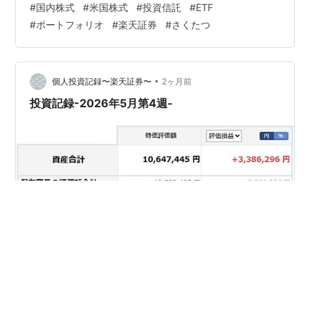
#
国内株式
#
米国株式
#
投資信託
#
ETF
国株式＞ ・なし ＜投資信託＞ ・なし 【ポートフォリ
#
ポートフォリオ
#
楽天証券
#
さくたつ
オ】 ＜資産合計＞ ＜資産比率＞ ＜保有商品詳細＞ 先週
との評価損益比較は+138,313円となりました。 ・国内株
式：今週7,656,260円－先週7,603,860円＝+52,400円
・米国株式：今週2,0…
•
個人投資記録〜楽天証券〜
2ヶ月前
投資記録-2026年5月第4週-