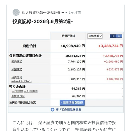
2026年6月15日 ・買付：ダイワJ-REITオープン（毎月分
配型）4円 約定日：…
•
個人投資記録〜楽天証券〜
2ヶ月前
投資記録-2026年6月第2週-
こんにちは。 楽天証券で細々と国内株式＆投資信託で投
資生活をしているさくたつです！ 投資記録のために主に