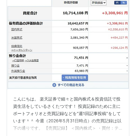
こんにちは。 楽天証券で細々と国内株式＆投資信託で投
資生活をしているさくたつです！ 投資記録のために主に
ポートフォリオと売買記録などを"週1回記事投稿"をして
います＾＾ 今週（2026年5月31日時点）の売買記録は以
下の通りです。 【売買記録】 ＜国内株式＞ ・買付：テ
ィア 300株（単価455円）約定日：2026年5月25日 ＜米