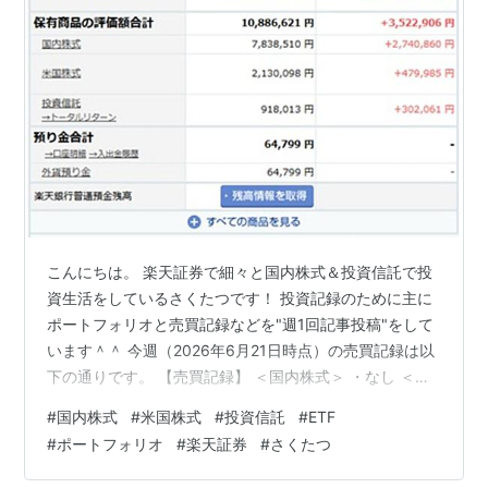
こんにちは。 楽天証券で細々と国内株式＆投資信託で投
資生活をしているさくたつです！ 投資記録のために主に
ポートフォリオと売買記録などを"週1回記事投稿"をして
います＾＾ 今週（2026年6月21日時点）の売買記録は以
下の通りです。 【売買記録】 ＜国内株式＞ ・なし ＜米
国株式＞ ・買付：SPYD/SPDRポートフォリオS&P高配当
#
国内株式
#
米国株式
#
投資信託
#
ETF
株式ETF 1株（単価$48.980/為替レート¥160.450）約定
#
ポートフォリオ
#
楽天証券
#
さくたつ
日：2026年6月16日 ＜投資信託＞ ・買付：ニッセイグロ
ーバル好配当株式プラス（毎月決算型）29円 約定日：