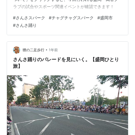
ラブの試合やスポーツ関連イベントが確認できます！
#
さんさスパーク
#
チャグチャグスパーク
#
盛岡市
#
さんさ踊り
•
狸の二足歩行
1年前
さんさ踊りのパレードを見にいく。【盛岡ひとり
旅】