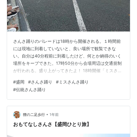
さんさ踊りのパレードは18時から開催される。１時間前
には現地に到着していないと、良い場所で観覧できな
い。自分は40分程前に到着したけど、何とか納得のいく
場所をキープできた。17時50分から会場周辺は交通規制
が行われる。盛り上がってきたよ！ 18時開催「ミスさん
さ踊り」 「伝統さんさ踊り」パレードは20時30分頃まで
#
盛岡
#
さんさ踊り
#
ミスさんさ踊り
続く。すごい盛り上がり、夏の夜を楽しんだよ。とりあ
#
伝統さんさ踊り
えずお疲れさま。冷たいビールが身体に染みる。冷麺も
美味しい。ホテルに向かい歩いている。蒸し暑い夜だけ
ど爽快だ。 ホテルでシャワーを浴びてチューハイを飲
む。早朝自宅を出て、今は岩手県盛岡。ひとり旅を楽し
•
狸の二足歩行
1年前
んでいるよ。
おもてなしさんさ【盛岡ひとり旅】