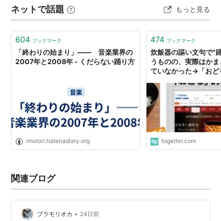
ネットで話題
もっと見る
604
474
ブックマーク
ブックマーク
「終わりの始まり」―― 音楽業界の
炊飯器の謳い文句で"
2007年と2008年 - くだらない踊り方
うものの、実際はかま
ていなかった→「おど
ってなかった問題」が
rmxtori.hatenadiary.org
togetter.com
関連ブログ
•
ブラモリオカ
24日前