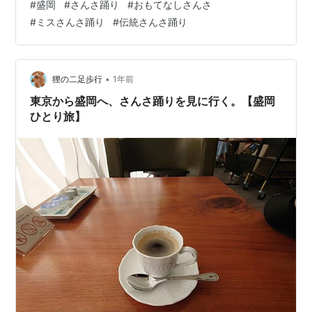
#
盛岡
#
さんさ踊り
#
おもてなしさんさ
す。
#
ミスさんさ踊り
#
伝統さんさ踊り
•
狸の二足歩行
1年前
東京から盛岡へ、さんさ踊りを見に行く。【盛岡
ひとり旅】