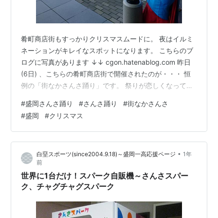
肴町商店街もすっかりクリスマスムードに。 夜はイルミ
ネーションがキレイなスポットになります。 こちらのブ
ログに写真があります ↓↓ cgon.hatenablog.com 昨日
(6日) 、こちらの肴町商店街で開催されたのが・・・ 恒
例の「街なかさんさ踊り」です。 祭りが恋しくなってき
たので、久々に行ってみました！ プラザおでって前でも
#
盛岡さんさ踊り
#
さんさ踊り
#
街なかさんさ
披露されました。 ※ 街なかさんさ踊りのスケジュール
#
盛岡
#
クリスマス
hellomorioka.jp
•
白堊スポーツ(since2004.9.18)～盛岡一高応援ページ
1年
前
世界に1台だけ！スパーク自販機～さんさスパー
ク、チャグチャグスパーク