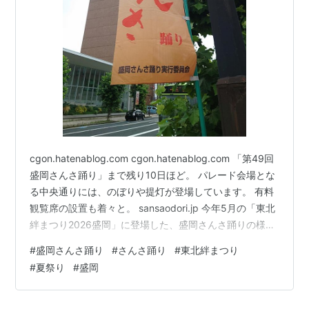
cgon.hatenablog.com cgon.hatenablog.com 「第49回
盛岡さんさ踊り」まで残り10日ほど。 パレード会場とな
る中央通りには、のぼりや提灯が登場しています。 有料
観覧席の設置も着々と。 sansaodori.jp 今年5月の「東北
絆まつり2026盛岡」に登場した、盛岡さんさ踊りの様子
です。 cgon.hatenablog.com cgon.hatenablog.com
#
盛岡さんさ踊り
#
さんさ踊り
#
東北絆まつり
cgon.hatenablog.com
#
夏祭り
#
盛岡