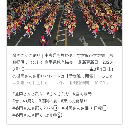
盛岡さんさ踊り｜中央通を埋め尽くす太鼓の大群舞（写
真提供：（公社）岩手県観光協会） 最新更新日：2026年
8月1日――――――――――――――――⚠️8月1日(土)
の盛岡さんさ踊りパレードは【予定通り開催】すること
を決定いたしました。・パレード開始時間： 18:00～・
会場： 盛岡市中央通（岩手県公会堂前～映画館通り） 👉
#
盛岡さんさ踊り
#
さんさ踊り
#
盛岡観光
盛岡さんさ踊り公式ブログ — morioka sansa odori
#
岩手の祭り
#
盛岡の夏
#
東北の夏祭り
official blogで最新情報を確認できます。
#
盛岡さんさ踊り2026⓪
#
盛岡さんさ踊り 日程①
―――――――――――――――― いよいよ今年も盛岡
#
盛岡さんさ踊り 出演順②
の夏を象徴する「盛岡さんさ踊り」の季節がやってきま
した！毎年8月1日から4日までの4日間、盛岡市の中央…