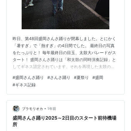
昨日、第48回盛岡さんさ踊りが閉幕しました。とにかく
「暑すぎ」で「熱すぎ」の4日間でした。 最終日の写真
をたっぷりと！ 毎年最終日の目玉、太鼓大パレードがス
タート！ 盛岡さんさ踊りは「和太鼓の同時演奏記録」と
してギネス認定されています。それを再現した太鼓のみ
のパレードです。 その後はパレードの集団が続々と。 伝
#
盛岡さんさ踊り
#
さんさ踊り
#
夏祭り
#
盛岡
統さんさ踊りの集団が続きます。 観覧はここまでにし
#
ギネス記録
て、会場内の様々な場所へ行ってみました。 パレードが
終了すると、伝統さんさ輪踊りがはじまります。 パレー
ド参加者、観覧客、通りがかりの人 etc・・・みんなが一
緒になって踊る「大輪踊り」でグランドフィナーレ！ 初
•
ブラモリオカ
1年前
日と2日目の様子はこちらか…
盛岡さんさ踊り2025～2日目のスタート前待機場
所