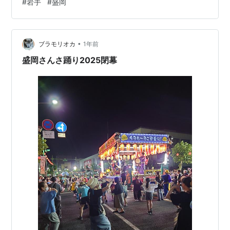
#
岩手
#
盛岡
しては今年で48回目 残念ですが戦前から続いてる他県の
夏祭りとは知名度で劣りますね 2025/08/03 仙台⇒盛岡
仙台駅西口の”カプセルホテルとぽす”を7時前にチェック
アウトして駅に向かいます 流石に大きなお街です日曜日
•
ブラモリオカ
1年前
でも朝…
盛岡さんさ踊り2025閉幕