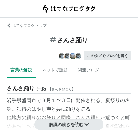
はてなブログ トップ
さんさ踊り
このタグでブログを書く
言葉の解説
ネットで話題
関連ブログ
さんさ踊り
(
一般
)
【
さんさおどり
】
岩手県盛岡市で８月１〜３日に開催される、夏祭りの名
称。独特のはやし声と共に踊りを踊る。
他地方の踊りのお祭りと同様、さんさ踊りが近づくと町
解説の続きを読む
のあちこちで太鼓や笛の練習の音が聞こえ、夏の訪れを
感じさせる。