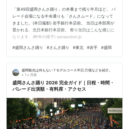
「第49回盛岡さんさ踊り」の本番まで残り半月ほど。 パ
レード会場になる中央通りも「さんさムード」になって
きました。(本日撮影) 岩手銀行本店前。 当日は本部席が
置かれる、北日本銀行本店前。 祭り当日はこんな感じに
なります。(昨年の様子) sansaodori.jp
#
盛岡さんさ踊り
#
さんさ踊り
#
東北
#
岩手
#
盛岡
盛岡観光は何もない？モデルコース半日.穴場などを紹介。
•
1ヶ月前
盛岡さんさ踊り 2026 完全ガイド｜日程・時間・
パレード出演順・有料席・アクセス