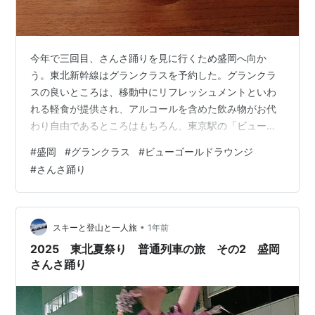
今年で三回目、さんさ踊りを見に行くため盛岡へ向か
う。東北新幹線はグランクラスを予約した。グランクラ
スの良いところは、移動中にリフレッシュメントといわ
れる軽食が提供され、アルコールを含めた飲み物がお代
わり自由であるところはもちろん、東京駅の「ビューゴ
ールドラウンジ」を課金なしで利用できるところが気に
#
盛岡
#
グランクラス
#
ビューゴールドラウンジ
入っている。東京駅までの電車遅延が心配で、いつも早
#
さんさ踊り
めに到着してしまうんだけど、ラウンジでゆっくり時間
調整できるのは、本当にありがたい。そろそろ新幹線の
発車時間、ホームに向かう。 新幹線はやぶさ、カッコい
い！気分が上がってくる。列車は全車両満席とのこと。
•
スキーと登山と一人旅
1年前
軽食は和食を注文。酒の肴に丁度良い。車内では27,…
2025 東北夏祭り 普通列車の旅 その2 盛岡
さんさ踊り