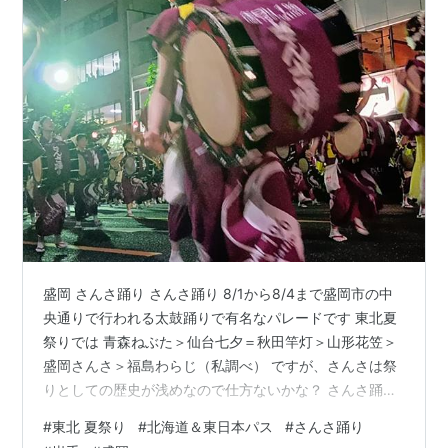
盛岡 さんさ踊り さんさ踊り 8/1から8/4まで盛岡市の中
央通りで行われる太鼓踊りで有名なパレードです 東北夏
祭りでは 青森ねぶた＞仙台七夕＝秋田竿灯＞山形花笠＞
盛岡さんさ＞福島わらじ（私調べ） ですが、さんさは祭
りとしての歴史が浅めなので仕方ないかな？ さんさ踊り
の由来は三ツ石神社への鬼退治お礼の奉納舞のようです
#
東北 夏祭り
#
北海道＆東日本パス
#
さんさ踊り
なので踊り自体は江戸期からあったようですがお祭りと