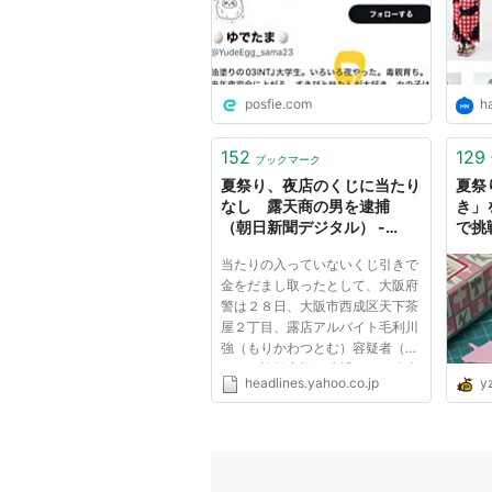
がない」から、ツイッターで
はじめて奢ることに抵抗示す
くせに結婚がしたい恋愛がし
たいって喚いてるバケモン見
た時びっくりした
posfie.com
h
152
129
ブックマーク
夏祭り、夜店のくじに当たり
夏祭
なし 露天商の男を逮捕
き」
（朝日新聞デジタル） -
で挑
Yahoo!ニュース
当たりの入っていないくじ引きで
金をだまし取ったとして、大阪府
警は２８日、大阪市西成区天下茶
屋２丁目、露店アルバイト毛利川
強（もりかわつとむ）容疑者（４
５）を詐欺容疑で逮捕したと発表
headlines.yahoo.co.jp
y
した。容疑を認めているという。
阿倍野署によると、逮捕容疑は２
７日午後６時５０分ごろから１時
間半にわたり、大阪市阿倍野...