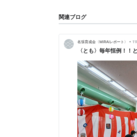
元来は農作業の労働を労う、疫病封
現代では、規模・目的・内容はさま
関連ブログ
なイベントであることは確かである
夏祭り名物
•
名張育成会〈MiRAiレポート〉
1
〈とも〉毎年恒例！！と
盆踊り
花火
浴衣
屋台
金魚すくい
ヨーヨーつり
綿あめ
有名な夏祭り
青森ねぶた祭（青森県青森市）