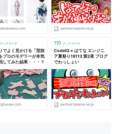
atenanews.com
partner.hatena.ne.jp
110
ブックマーク
ブックマーク
りでよく見かける「型抜
CodeIQ × はてな エンジニ
をプロのモデラーが本気
ア夏祭り19113 第2夜 ブログ
戦してみた結果・・・？
でわっしょい
zphouse.com
partner.hatena.ne.jp