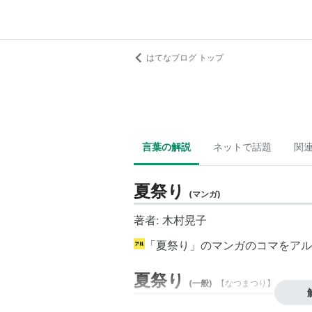
はてなブログ トップ
言葉の解説
ネットで話題
関
夏祭り
(
マンガ
)
著者: 木村晃子
「夏祭り」のマンガのコマをアル
夏祭り
(
一般
)
【
なつまつり
】
夏に行われる祭りのこと。7月〜9