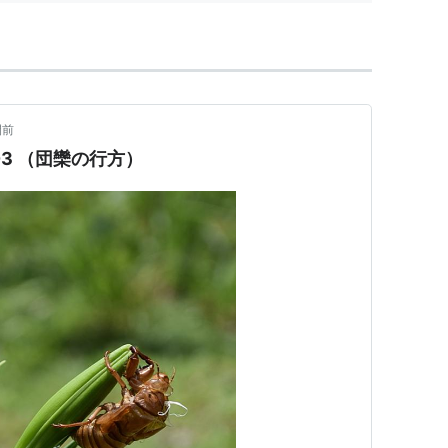
間前
ゃぶ台 -3 （団欒の行方）