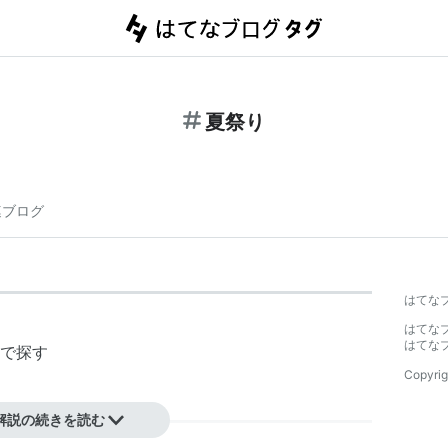
夏祭り
連ブログ
はてな
はてな
はてな
で探す
Copyrig
解説の続きを読む
月上旬の間に全国各地で開催される。