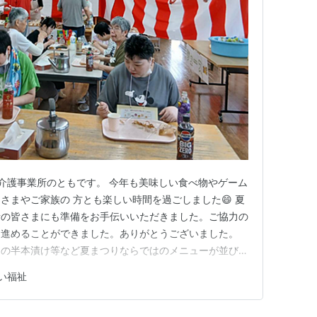
）
） 以上、東北三大夏祭り
市）
活介護事業所のともです。 今年も美味しい食べ物やゲーム
さまやご家族の 方とも楽しい時間を過ごしました😄 夏
者の皆さまにも準備をお手伝いいただきました。ご協力の
を進めることができました。ありがとうございました。
リの半本漬け等など夏まつりならではのメニューが並びま
かけてもらって、お目当てのものを受け取ります🍦 ヨー
い福祉
くいくまで何度でもトライ！！ゲットでけたーｖ(*^-^*)
.^…