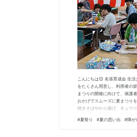
秋田竿燈まつり（秋田県秋田市
仙台七夕まつり（宮城県仙台市
天神祭り（大阪府）
祇園祭（京都府）
弘前ねぷたまつり（青森県弘前
阿波踊り（徳島県）
よさこい祭り（高知県）
しゃんしゃん祭（鳥取県）
こんにちは😊 名張育成会 生
をたくさん用意し、利用者の皆
まつりの開催に向けて、保護
おかげでスムーズに夏まつり
焼きそばやから揚げ、キュウ
す😋 スタンプカードを首から
#
夏祭り
#
夏の思い出
#
障が
ヨー釣りに金魚すくい🐠 うま
ｖ こちらはストラックアウト(#^