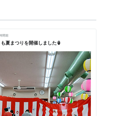
じる、死者を弔うことを目的とする祭事であった。
ざまであるが、日本人の心をとらえて離さない重要
。
1時間前
も夏まつりを開催しました🏮