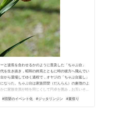
シーと波長を合わせるかのように普及した「ちゃぶ台」
時代を生き抜き，昭和の終焉とともに時の彼方へ飛んでい
舞台から退場してゆく過程で，オヤジの「ちゃぶ台返し」
とになった。ちゃぶ台は家族団欒（だんらん）の象徴のよ
しかに家族全員が時を同じくして円卓を囲み，お互いその
日の予定などをわいわい話し合っている姿こそ団欒という
#
団欒のイベント化
#
ジッタリンジン
#
夏祭り
は抱かれやすい。いかにもサザエさん的ほのぼの一家の世
ぶ台は家族団欒の象徴，と言い…