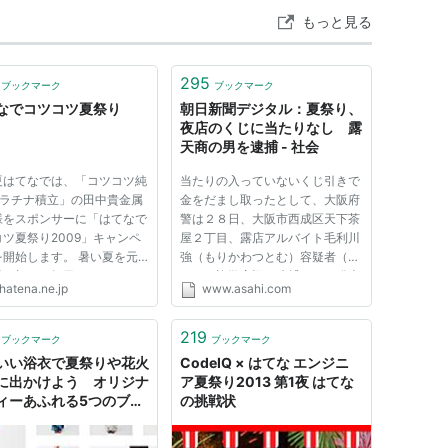
もっと見る
295
ブックマーク
ブックマーク
なでコツコツ夏祭り
朝日新聞デジタル：夏祭り、
夜店のくじに当たりなし 露
天商の男を逮捕 - 社会
夏はてなでは、「コツコツ純
当たりの入っていないくじ引きで
プラチナ積立」の田中貴金属
金をだまし取ったとして、大阪府
様をスポンサーに「はてなで
警は２８日、大阪市西成区天下茶
ツ夏祭り2009」キャンペ
屋２丁目、露店アルバイト毛利川
を開始します。 暑い夏を元
強（もりかわつとむ）容疑者（４
乗り切り、毎日コツコツはて
５）を詐欺容疑で逮捕したと発表
hatena.ne.jp
www.asahi.com
ックマークを使いましょう。
した。容疑を認めているという。
まのはてなブックマークペー
阿倍野署によると、逮捕容疑は
、期間限定で「カレンダー機
２７日午後６時５０分ごろから１
219
ブックマーク
ブックマーク
を搭載しました。自分がブ
時間半にわたり、大阪市阿倍...
いい浴衣で夏祭りや花火
CodeIQ × はてな エンジニ
に出かけよう オリジナ
ア夏祭り2013 第1夜 はてな
ィーあふれる5つのブラ
の挑戦状
 - はてなニュース