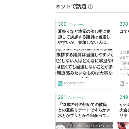
ネットで話題
309
300
ブックマーク
夏祭りなど地元の催し物に参
はて
加して挨拶する議員は当選し
やすいが、参加しない人はど
んなに学歴や経歴は良くても
この
当選しないことが多い→親近
金&
感みたいなものは大事なの
工業
か？
コツコ
ーン
気に
togetter.com
b.
なブ
皆さ
ジに
291
249
ブックマーク
能」
「12歳の時の初めての彼氏
かわ
ッ...
との夏祭りデートですらかき
大会
氷とかプリとか全部奢っても
リテ
らって、そこから22歳の今
ンド
まで男に奢られなかったこと