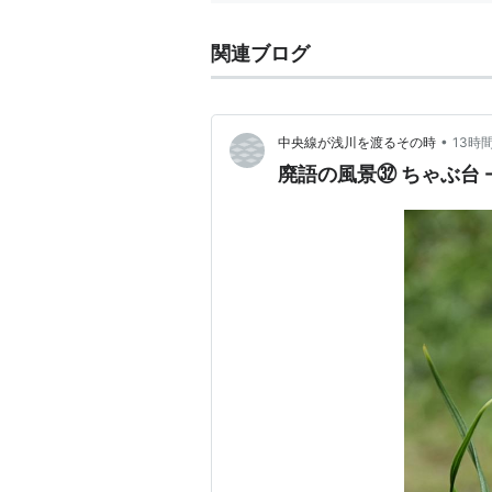
関連ブログ
•
中央線が浅川を渡るその時
13時
廃語の風景㉜ ち