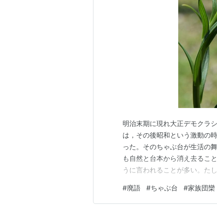
明治末期に現れ大正デモクラ
は，その後昭和という激動の
った。そのちゃぶ台が生活の
も自然と台本から消え去るこ
うに言われることが多い。た
日にあった出来事の報告や明
#
廃語
#
ちゃぶ台
#
家族団欒
べきものだ，というイメージ
界である。 だが本当に，ちゃ