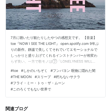
7月に聴いたり観たりしたやつの感想文です。 【音楽】
toe『NOW I SEE THE LIGHT』 open.spotify.com 9年ぶ
りの新作。静謐で美しくてそれでいてエモーショナルで
しっかりと盛り上げてくれるインストナンバーが相変わ
らず良い。一方で歌モノは②「LONELYNESS WILL
SHINE」以外はなんかパンチ不足感がある。ただ、toeと
#
toe
#
しかのいちぞく
#
フンパヨン 呪物に隠れた闇
いえばライブなので、これらの曲がどう化けていくのか
#
THE MOON
#
スリープ
#
朽ちないサクラ
楽しみにしている。 【音楽】しかのいちぞく『ミラクル
#
フライ・ミー・トゥ・ザ・ムーン
No.5』 open.spotify.com ベーシストが代わってついで
#
このろくでもない世界で
にバンド名もひらがな表記に変更して心機一転というこ
となのか、これま…
関連ブログ