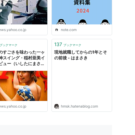
ews.yahoo.co.jp
note.com
137
ブックマーク
ブックマーク
のすごさを味わった一ヶ
現地就職してからの1年とそ
神スイング・稲村亜美イ
の前後 - はまさき
ビュー（いしたにまさ
- エキスパート -
oo!ニュース
ews.yahoo.co.jp
hmsk.hatenablog.com