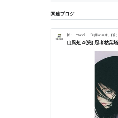
関連ブログ
新・三つの棺－「幻影の書庫」日記
山風短 4(完) 忍者枯葉