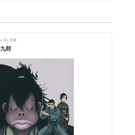
•
9ヶ月前
塔九郎