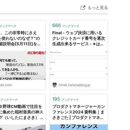
もっと見る
666
ブックマーク
ブックマーク
っ、この非常時にさえ
Final - ウェブ決済に用いる
Tを使わないのなぜ？"の
クレジットカード番号を逐次
省説明会[5月11日]を文
生成出来るサービス - ※はま
こししてみた｜まさきと
さき
もとかづき
ote.com
hmsk.hatenablog.jp
195
ブックマーク
ブックマーク
タ野球CM動画で注目を
プロダクトマネージャーカン
に集めた稲村亜美の神ス
ファレンス2024 資料集｜ま
グ（いしたにまさき） -
さきごた | プロダクトマネー
パート - Yahoo!ニュ
ジャー