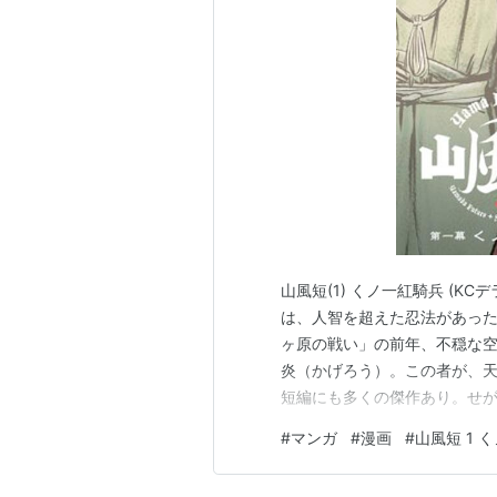
山風短(1) くノ一紅騎兵 (KC
は、人智を超えた忍法があった
ヶ原の戦い」の前年、不穏な
炎（かげろう）。この者が、天
短編にも多くの傑作あり。せ
（やまふうたん）』！ タイト
#
マンガ
#
漫画
#
山風短 1 
た意外性も楽しめて、 やはり
いう重要な史実をベースに、 