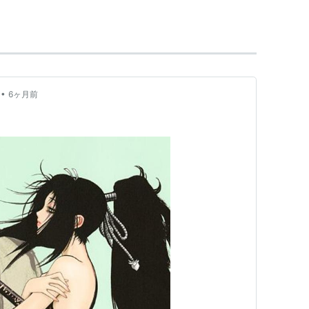
ジンにて「Y十M-柳生忍法帖-」（原作：山田風太
•
6ヶ月前
：山田風太郎）