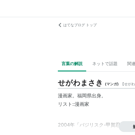
はてなブログ トップ
言葉の解説
ネットで話題
関
せがわまさき
(
マンガ
)
【
せがわ
漫画家。福岡県出身。
リスト::漫画家
2004年「バジリスク-甲賀忍法帖
2005年同作品がアニメ化。