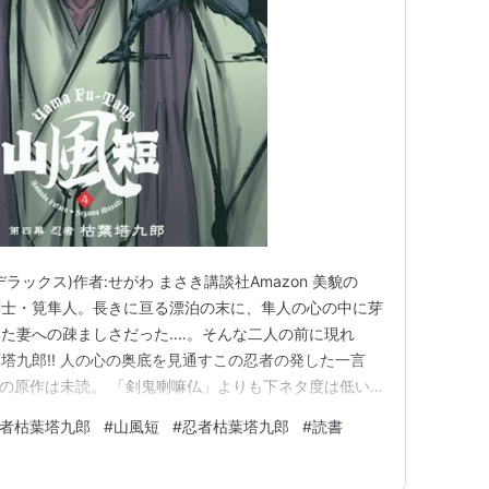
デラックス)作者:せがわ まさき講談社Amazon 美貌の
剣士・筧隼人。長きに亘る漂泊の末に、隼人の心の中に芽
た妻への疎ましさだった‥‥。そんな二人の前に現れ
塔九郎!! 人の心の奥底を見通すこの忍者の発した一言
山風の原作は未読。 「剣鬼喇嘛仏」よりも下ネタ度は低い
。 だが、その“そこ”を越えた後の清々しさが、やはり心
忍者枯葉塔九郎
#
山風短
#
忍者枯葉塔九郎
#
読書
は下衆な男と、見栄えは最悪だが心は男前の男。 ――や
の…