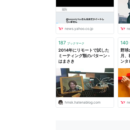
ス
news.yahoo.co.jp
n
187
140
ブックマーク
2014年にリモートで試した
野球
ミーティング類のパターン -
月、
はまさき
ンタ
き） 
Yah
hmsk.hatenablog.com
n