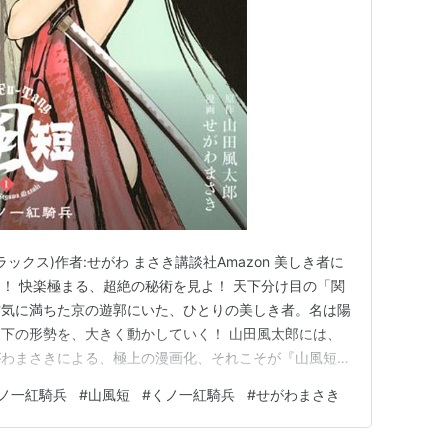
デラックス)作者:せがわ まさき講談社Amazon 美しき者に
！ 快楽極まる、超絶の秘術を見よ！ 天下分け目の「関
空気に満ちた京の遊郭にいた、ひとりの美しき者。名は陽
下の形勢を、大きく動かしていく！ 山田風太郎には、
がわまさきによる、極上の漫画化、それこそが『山風短
ルがネタバレになっている作品ではあるが、 ちょっとし
くノ一紅騎兵
#
山風短
#
くノ一紅騎兵
#
せがわまさき
、このシリーズは悪くなかったな。 「関ヶ原の戦い」と
実在…