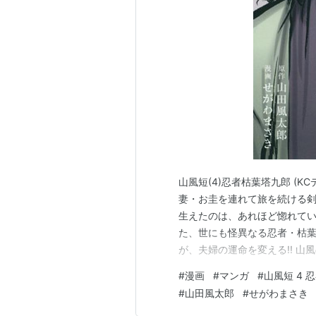
山風短(4)忍者枯葉塔九郎 (KC
妻・お圭を連れて旅を続ける
生えたのは、あれほど惚れてい
た、世にも怪異なる忍者・枯葉
が、夫婦の運命を変える!! 
（最後のシーンくらいだしな）
#
漫画
#
マンガ
#
山風短 4 
地良い。 見栄えは男前だが心
#
山田風太郎
#
せがわまさき
っぱこうでなくっちゃね。 こ