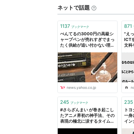
ネットで話題
1137
871
ブックマーク
ぺんてるの3000円の高級シ
"え
ャープペンが売れすぎでまっ
IC
たく供給が追い付かない理由
文科
（いしたにまさき） - エキス
字起
パート - Yahoo!ニュース
みず
news.yahoo.co.jp
n
245
235
ブックマーク
#さらざんまい が巻き起こし
トヨ
たアニメ界初の神手法、その
一身
表現の極北に涙するタイムラ
イン
イン（いしたにまさき） - エ
エキス
キスパート - Yahoo!ニュー
ース