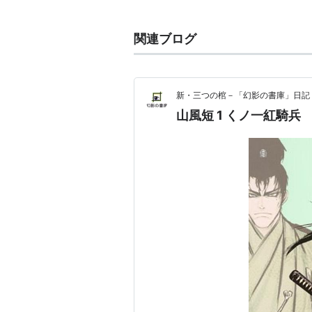
関連ブログ
2005年4月より講談社ヤングマガ
郎）連載中。
新・三つの棺－「幻影の書庫」日記
山風短 1 くノ一紅騎兵
主な作品
千魔物語り
鬼斬り十蔵
バジリスク-甲賀忍法帖-（原作