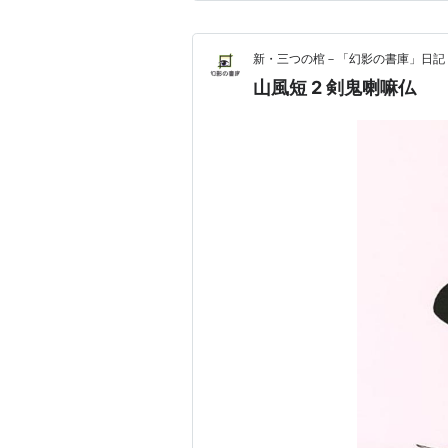
新・三つの棺－「幻影の書庫」日記
山風短 2 剣鬼喇嘛仏