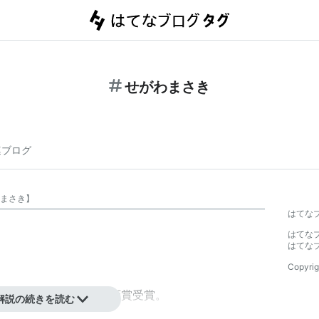
せがわまさき
連ブログ
まさき
】
はてな
はてな
はてな
Copyrig
-」で、第28回講談社漫画賞受賞。
解説の続きを読む