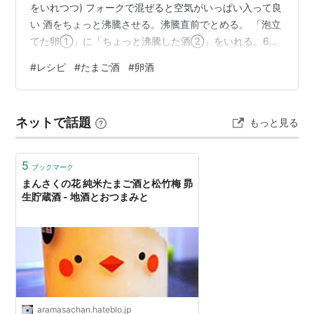
をいれつつ) フォークで混ぜると空気がいっぱい入って良
い 酒をちょっと沸騰させる。沸騰直前でとめる。 「泡立
てた卵①」に「ちょっと沸騰した酒②」をいれる。60
度で卵がゆだるのでゆだらないようゆっくりちょっとず
#
レシピ
#
たまご酒
#
卵酒
つ。 風邪のとき飲んでそのまま寝ると風邪が治るらし
い。
ネットで話題
もっと見る
5
ブックマーク
まんさくの花 純米たまご酒と松竹梅 昴
生貯蔵酒 - 地酒とおつまみと
aramasachan.hateblo.jp