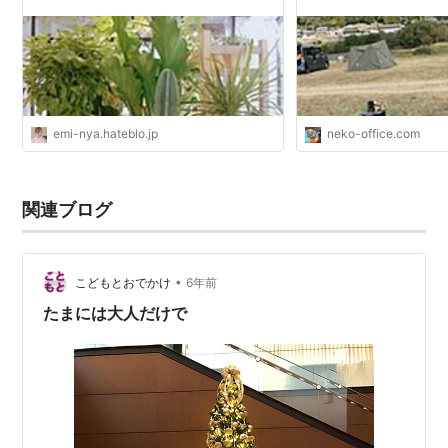
emi-nya.hateblo.jp
neko-office.com
関連ブログ
•
こどもとおでかけ
6年前
たまには大人だけで