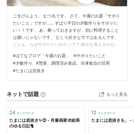
ごきげんよう。 むつ丸です。 さて、今週のお題「サボり
たいこと」ですが…… ずばり平日の夕飯作りをサボりた
い！！です。 あ、断っておきますが、別に料理すること
は嫌いじゃないです。 むしろ好きな方ではあるんです。
じゃぁ、なぜサボりたいかだって？ 献立を考えるのが苦
手 仕事が定時で終わらない（終われない） ストックして
#
はてなブログ「今週のお題」
#
サボりたいこと
おく隙間がない 下ごしらえをする時間の確保が下手 サボ
#
夕飯作り
#
惣菜、調理済み食品、冷凍食品の活用
るとこうなる じゃぁ、なぜサボりたいかだって？ ・献立
#
たまには息抜き
を考えるのが苦手 ・仕事が定時で終わらない（終われな
い） ・ストックしておく隙間がない ・下ごしらえをする
時間の確保が下手 だからです。 献立を考えるのが苦手 1
ネットで話題
もっと見る
週間の献立と…
24
12
ブックマーク
ブックマーク
たまには息抜き✨😊 - 肖像画家🎨絵美
たまには息抜きを。 -
のゆる日記🐈