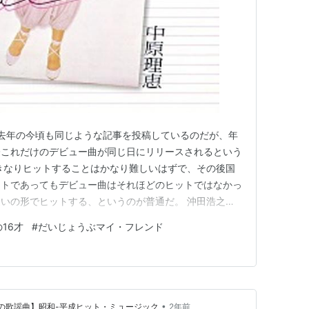
 去年の今頃も同じような記事を投稿しているのだが、年
際これだけのデビュー曲が同じ日にリリースされるという
きなりヒットすることはかなり難しいはずで、その後国
ストであってもデビュー曲はそれほどのヒットではなかっ
いの形でヒットする、というのが普通だ。 沖田浩之は
「スター誕生」、広田玲央名は映画主演、水谷麻里は資生
16才
#
だいじょうぶマイ・フレンド
にデビュー即ヒットにはなんらかの後ろ盾があったのだろ
た中原理恵の場合はどうだ…
•
つかしの歌謡曲】昭和-平成ヒット・ミュージック
2年前