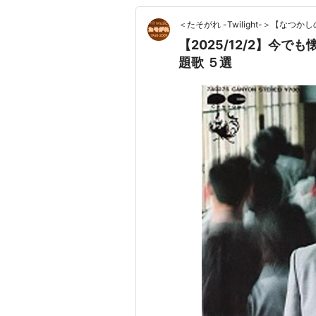
＜たそがれ -Twilight-＞【な
【2025/12/2】今
題歌 ５選