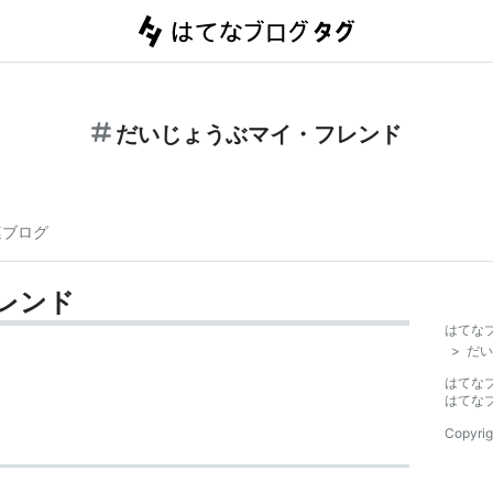
だいじょうぶマイ・フレンド
連ブログ
レンド
はてな
>
だい
はてな
はてな
Copyrig