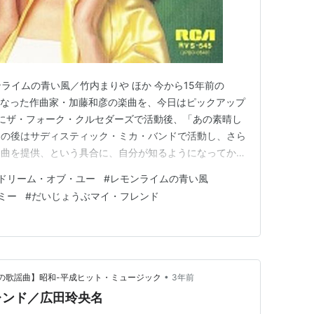
ライムの青い風／竹内まりや ほか 今から15年前の
で亡くなった作曲家・加藤和彦の楽曲を、今日はピックアップ
代にザ・フォーク・クルセダーズで活動後、「あの素晴し
その後はサディスティック・ミカ・バンドで活動し、さら
楽曲を提供、という具合に、自分が知るようになってから
だった。 音楽界における先駆者という印象が強いが、
ドリーム・オブ・ユー
#
レモンライムの青い風
大柄なので威圧感があり、楽曲の提供先が可憐な女性シン
ミー
#
だいじょうぶマイ・フレンド
があるのではない…
•
つかしの歌謡曲】昭和-平成ヒット・ミュージック
3年前
レンド／広田玲央名