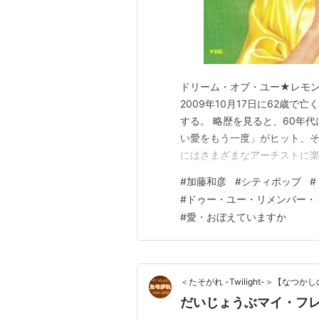
ドリーム・オブ・ユー★レモン
2009年10月17日に62歳
する。 略歴を見ると、60年
い愛をもう一度」がヒット、
にはさまざまなアーチストに
は作曲家としての活動がメイン
#
加藤和彦
#
シティポップ
#
それ以上に見た目がかなりの
#
ドゥー・ユー・リメンバー・
ガーが多きことから女好きの面
#
愛・おぼえていますか
＜たそがれ -Twilight-＞【な
だいじょうぶマイ・フ