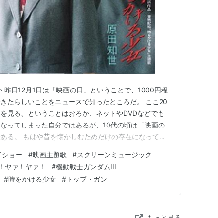
 昨日12月1日は「映画の日」ということで、1000円程
きたらしいことをニュースで知ったところだ。 ここ20
を見る、ということはおろか、ネットやDVDなどでも
なってしまった自分ではあるが、10代の頃は「映画の
ある。 もはや昔を懐かしむためだけの存在になってし
優たちが演じるシーンばかりではなく、本編の冒頭やクラ
ドショー
#
映画主題歌
#
スクリーンミュージック
ロールと共に流れるスクリーンミュージックも思い出深い
！ヤァ！ヤァ！
#
機動戦士ガンダムIII
れも自分が10…
#
時をかける少女
#
トップ・ガン
もっと見る