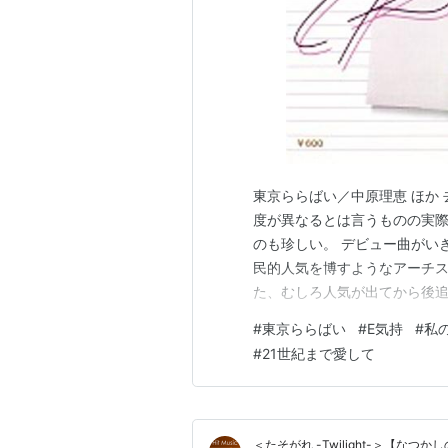
東京ららばい／中原理恵 ほか
度が異なるとは言うものの実
のも珍しい。 デビュー曲がい
民的人気を博すようなアーチ
た、むしろ人気が出てから後追
「金八」出身、小泉今日子は
#
東京ららばい
#
E気持
#
私の
堂キャンペーン、という具合
#
21世紀まで愛して
う。 なかでも大ヒットとなっ
＜たそがれ -Twilight-＞【な