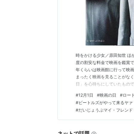
時をかける少女／原田知世 ほか
度の割安な料金で映画を鑑賞で
年くらいは映画館に行って映画
まったく映画を見ることがなく
日」を心待ちにしていたもので
まっている「映画」だが、俳
#
12月1日
#
映画の日
#
ロー
イマックス、もしくはエンド
#
ビートルズがやって来るヤァ
ものである。 今回の5選は、ど
#
だいじょうぶマイ・フレンド
ネットで話題