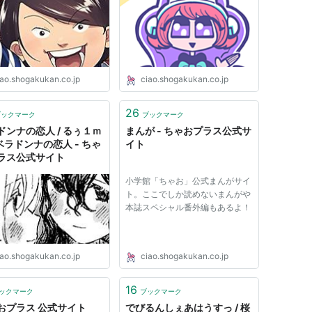
ちゃおプラス公式サイト
iao.shogakukan.co.jp
ciao.shogakukan.co.jp
26
ブックマーク
ブックマーク
ドンナの恋人 / るぅ１ｍ
まんが - ちゃおプラス公式サ
 ベラドンナの恋人 - ちゃ
イト
ラス公式サイト
小学館「ちゃお」公式まんがサイ
ト。ここでしか読めないまんがや
本誌スペシャル番外編もあるよ！
iao.shogakukan.co.jp
ciao.shogakukan.co.jp
16
ックマーク
ブックマーク
おプラス 公式サイト
でびるんしぇあはうすっ / 桜