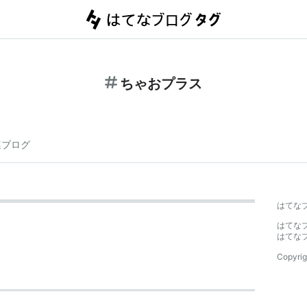
ちゃおプラス
連ブログ
はてな
はてな
はてな
Copyrig