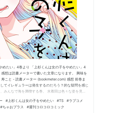
やめたい」4巻より 「上杉くんは女の子をやめたい」4
 感想は読書メーターで書いた文章になります。 興味を
 - 読書メーター (bookmeter.com) 感想 前巻ま
うしてイレギュラーは発生するのだろう？的な疑問を感じ
、みんなで海を満喫する巻。 水着回は色々な姿を見る
のえるの妹えるむも追加されて賑やかになりましたね。
ー
#
上杉くんは女の子をやめたい
#
TS
#
ラブコメ
ケースケのTSに対してまともにツッコミ入れるとはなん
#
ちゃおプラス
#
週刊コロコロコミック