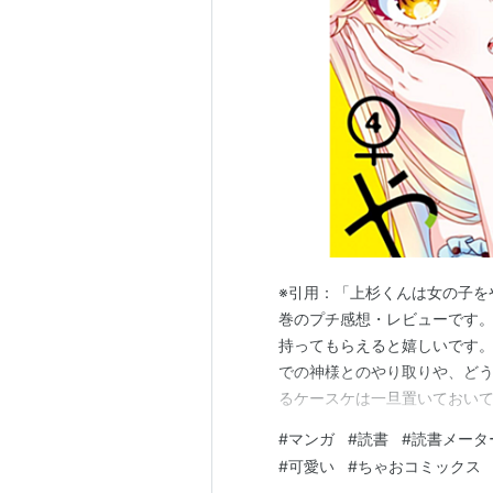
※引用：「上杉くんは女の子を
巻のプチ感想・レビューです。
持ってもらえると嬉しいです。 寿こと
での神様とのやり取りや、ど
るケースケは一旦置いておいて
ことが出来て楽しい。 新しく
#
マンガ
#
読書
#
読書メータ
ジト目可愛い。 それにしても
#
可愛い
#
ちゃおコミックス
て良い子なんだ。 あとお…