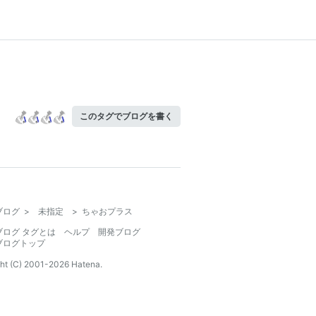
このタグでブログを書く
ブログ
>
未指定
>
ちゃおプラス
ブログ タグとは
ヘルプ
開発ブログ
ブログトップ
ht (C) 2001-
2026
Hatena.