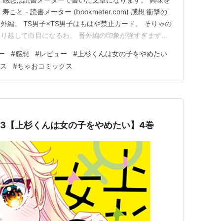
 - 読書メーター (bookmeter.com) 感想 衝撃の
編。 TS男子×TS男子はもはや禁止カード。 そりゃの
り越して白目になるわ。 番外編の印象が強すぎます
ストが来ましたね。 さすがに読んでいる途中で、あ、
ー
#
感想
#
レビュー
#
上杉くんは女の子をやめたい
はいましたが、男装のえるの、可愛さとカッコよさの両立
ス
#
ちゃおコミックス
13【上杉くんは女の子をやめたい】4巻