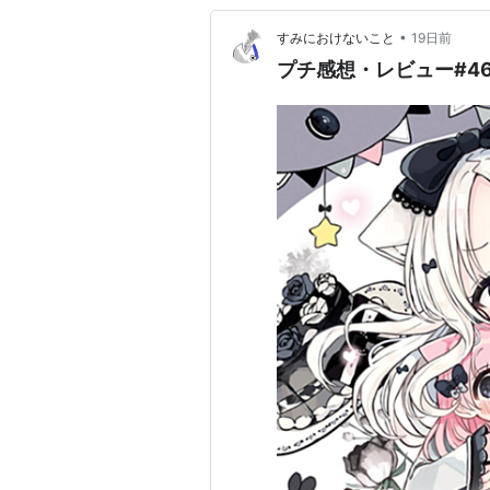
•
すみにおけないこと
19日前
プチ感想・レビュー#4