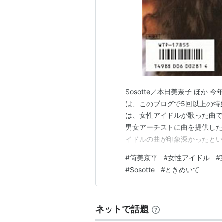
Sosotte／本田美奈子 ほ
は、このブログで5回以上の特
は、女性アイドルが歌った曲で
男女アーチストに曲を提供し
イドルの曲が印象深かったとい
筒美京平が手掛けたアイドルソ
#
筒美京平
#
女性アイドル
#
／麻丘めぐみ（1972年）＞ 
#
Sosotte
#
ときめいて
賞・最優秀新人賞受賞曲 twil…
ネットで話題