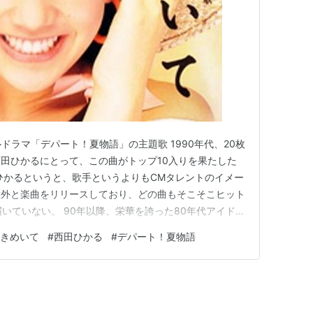
ドラマ「デパート！夏物語」の主題歌 1990年代、20枚
田ひかるにとって、この曲がトップ10入りを果たした
ひかるというと、歌手というよりもCMタレントのイメー
意外と楽曲をリリースしており、どの曲もそこそこヒット
いていない。 90年以降、栄華を誇った80年代アイドル
した結果、西田ひかるほどのルックスや明るさをもってし
きめいて
#
西田ひかる
#
デパート！夏物語
れていたようだ。 ときめいて ときめいて ときめいて