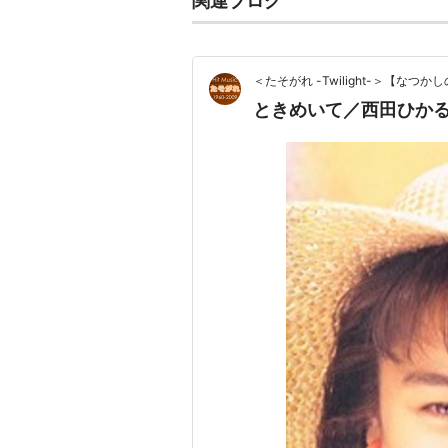
関連ブログ
＜たそがれ -Twilight-＞【な
ときめいて／西田ひか