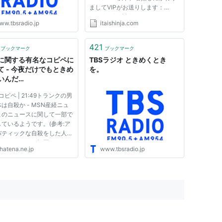
ましてVIPがお送りします：
2011/04/01(金) 21:04:53.46
ww.tbsradio.jp
itaishinja.com
ID:NaPaatuL0 まあ>>1->>1000
まで全員死亡だろ ENO.01→
ENO.02→ ENO.03→ 4：以下、名
421
ブックマーク
ブックマーク
無しにかわりましてVIPがお送り
に関する有名なコピペに
TBSラジオ ときめくとき
します：2011/04/01(金...
て - 今夜だけでもときめ
を。
いんだ
kimeki_TOnightの日
 コピペ | 21:49トランクの男
は自殺か - MSN産経ニュ
このニュースに関して一部で
ているようです。(参考:ア
バティックな自殺をした人が
たようです。福岡で。 -
hatena.ne.jp
www.tbsradio.jp
ngestarの日記)あくまで事件
でなく自殺の「可能性」を加
て捜査しているというだけ
まだそうだと決まったわけ