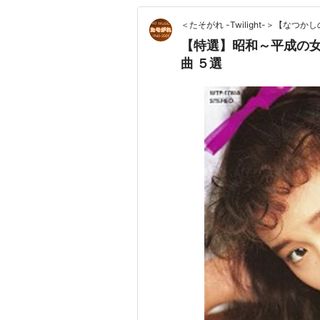
＜たそがれ -Twilight-＞【な
【特選】昭和～平成の
曲 ５選