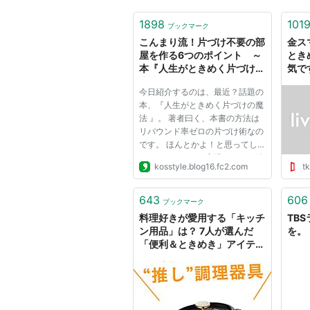
1898
101
ブックマーク
こんまり流！片づけ不要の部
金ス
屋を作る6つのポイント ～
とき
本『人生がときめく片づけの
気で
魔法』 - ライフハックブログ
ト・
今日紹介するのは、最近？話題の
Ko's Style
報が
本、『人生がときめく片づけの魔
法 』。 著者曰く、本書の方法は
リバウンド率ゼロの片づけ術なの
です。 ほんとかよ！と思ってし
まいそうですが、実践すれば、確
kosstyle.blog16.fc2.com
tk
かにゼロになりそうだと思える内
容です。 世の中に散々出ている
他の片づけ本と比べても、確かに
643
606
ブックマーク
話題になっているだけあるなと...
料理好きが愛用する「キッチ
TB
ン用品」は？ 7人が選んだ
を。
「便利＆ときめき」アイテム
#ソレドコ - ソレドコ