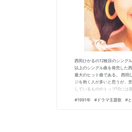
西田ひかるの12枚目のシングル
以上のシングル曲を発売した西
最大のヒット曲である。 西田
ジを抱く人が多いと思うが、
しているもののトップ10には届
たちへの注目度が大きく低下
#
1991年
#
ドラマ主題歌
#
と
ても楽曲の面では苦戦を強いら
心は翼を広げて旅立つ (I'm f…