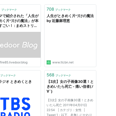
9
708
ブックマーク
ブックマーク
マで紹介された「人生が
人生がときめく片づけの魔法
めく片づけの魔法」が本
by 近藤麻理恵
すごい！ : まめストリー
ジャーナル 〜無料で情
買える唯一の新聞〜
fire85.livedoor.blog
www.ttcbn.net
568
ブックマーク
ブックマーク
Sラジオ ときめくとき
【3次】女の子画像30選！と
きめいたら死亡 - 痛い信者(ﾉ
∀`)
【3次】女の子画像30選！ときめ
いたら死亡 2011年04月01日
22:54 | カテゴリ：女性 |
Tweet 1：以下、名無しにかわり