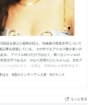
か 今年5回忌を迎えた昭和の巨人、作曲家の筒美京平について
集記事を投稿している。 その中でもアクセス数が多いの
ある。 アイドル向けだけではなく、様々なジャンルの
た筒美京平であるが、やはり世間の人たちからは、女性ア
うことなのだろう。 今回は、70年代から90年代まで、
ングを比較的新しい記事の中から紹介する。 ＜芽ばえ
芽ばえ
#
恋のインディアン人形
#
ロマンス
美少女アイドル・麻丘めぐみのデビュー曲 日本レコード大
もっと見る