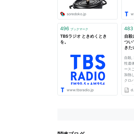
soredoko.jp
w
496
483
ブックマーク
TBSラジオ ときめくとき
自殺
を。
つい
きた
―TO
自殺,
記
性遺体
ース
加熱し
クロ
また出
www.tbsradio.jp
d.
ora
だけ
味し
で、
で...