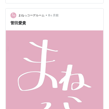
ョルダーバッグ a.r…
•
まねっコーデルーム
8ヶ月前
菅田愛貴