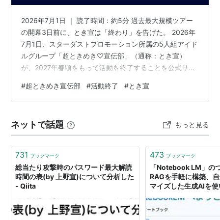
2026年7月1日 ｜ 読了時間：約5分 過去最大規模ツアー
の開幕3日前に、とき宣は「終わり」を告げた。 2026年
7月1日、スターダストプロモーション所属の5人組アイド
ルグループ「超ときめき♡宣伝部」（通称：とき宣）
が、2027年春頃をもって活動を終了することを公式サイ
トで発表した。 TikTokで何度もバズを生み出し、日本レ
#
超ときめき宣伝部
#
活動終了
#
とき宣
コード大賞の作詞賞まで受賞した人気グループが、なぜ
今なのか。 そして「活動終了」という言葉の選び方に、
実は意外な意味が隠れているかもしれない。 この記事で
ネットで話題
もっと見る
わかること 2027年春、とき宣が活動を終える なぜ
「今」終わるのか、誰も知らない 「解散」と「活動終
了」は、意味が…
731
473
ブックマーク
ブックマーク
総当たり攻撃時のパスワード最大解読
「Notebook LM」
時間の表(by 上野宣)について分析した
RAGを手軽に構築、
- Qiita
マイズした生成AIを
宣のAI ウォッチ！】