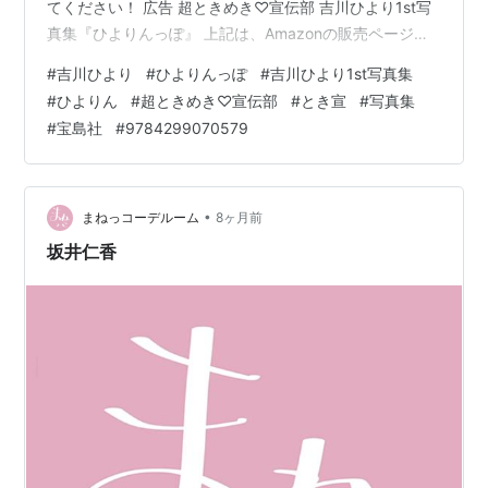
てください！ 広告 超ときめき♡宣伝部 吉川ひより1st写
真集『ひよりんっぽ』 上記は、Amazonの販売ページの
リンクです 価格 ：3,850円（税込） 発売日 ：2026年3
#
吉川ひより
#
ひよりんっぽ
#
吉川ひより1st写真集
月18日 出版社 ：宝島社 商品コード：9784299070579
#
ひよりん
#
超ときめき♡宣伝部
#
とき宣
#
写真集
発売記念イベント（2/3 18時～受付開始） 3月20日(金)
#
宝島社
#
9784299070579
東京：HMV&BOOKS SHIBUYA 4月5日(日) 大阪：紀伊國
屋書店グランフロント大阪店 Amazon（サイン入りチ
ェ…
•
まねっコーデルーム
8ヶ月前
坂井仁香