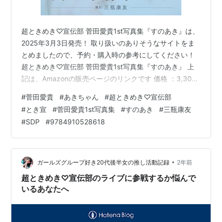
超ときめき♡宣伝部 菅田愛貴1st写真集『すのあき』は、
2025年3月3日発売！ 取り扱いのありそうなサイトをま
とめましたので、予約・購入時の参考にしてください！
超ときめき♡宣伝部 菅田愛貴1st写真集『すのあき』 上
記は、Amazonの販売ページのリンクです 価格 ：3,300
円（税込） 発売日 ：2025年3月3日 出版社 ：SDP 商品
#
菅田愛貴
#
あきちゃん
#
超ときめき♡宣伝部
コード：9784910528618 Amazon【限定特典：クリア
#
とき宣
#
菅田愛貴1st写真集
#
すのあき
#
三瓶康友
フォトカード1枚(全3種)】 e-hon HMV&BOOKS
#
SDP
#
9784910528618
online【限定特典：オリジナルステッカー1枚(全3種)】
紀伊國屋書店ウェブストア セブンネットショッピング タ
ワーレコー…
•
ガールズグループ好き20代後半女の推し活動記録
2年前
超ときめき♡宣伝部のライブに参戦するか悩んで
いるあなたへ