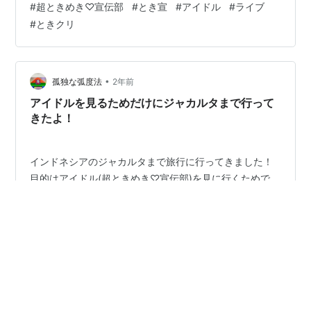
#
超ときめき♡宣伝部
#
とき宣
#
アイドル
#
ライブ
っかけにとき宣が気になって、今回のライブが初参戦！
#
ときクリ
という方は多いのではないでしょうか。 中には、アイド
ルのライブ自体が初めてでわからないことが多くて心
配…という方もいらっしゃるのではないでしょうか。 そ
んなあなたに、とき宣ライブに向けて予習すべき曲や覚
•
孤独な弧度法
2年前
えておくべきところ、心得などにつ…
アイドルを見るためだけにジャカルタまで行って
きたよ！
インドネシアのジャカルタまで旅行に行ってきました！
目的はアイドル(超ときめき♡宣伝部)を見に行くためで
す。このとき宣、最近は相当売れていて、ついにインド
ネシアや韓国などでツアーを行えるところまで来まし
た！ とにかく何か理由をつけて海外に行きたかったので
せっかくだから見に行こう！となり、今回インドネシア
#
ジャカルタ
#
インドネシア
#
とき宣
の公演に参加しました。 とき宣について、コロナ禍真っ
#
超ときめき♡宣伝部
只中に書いた記事があるので知らない方などはこちらも
どうぞ……。 2arctan-1.hatenablog.com さて、私は30