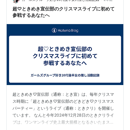
目、の女性オタクが5つご紹…
超♡ときめき宣伝部のクリスマスライブに初めて
参戦するあなたへ
超ときめき♡宣伝部（通称：とき宣）は、毎年クリスマ
ス時期に「超ときめき♡宣伝部のどきどき♡クリスマス
パーティー」というライブ（通称：ときクリ）を開催し
ています。 なんと今年2024年12月28日のときクリライ
ブは、ワンマンライブ史上最大規模となるさいたまスー
パーアリーナでの開催となります。 Tiktokやテレビをき