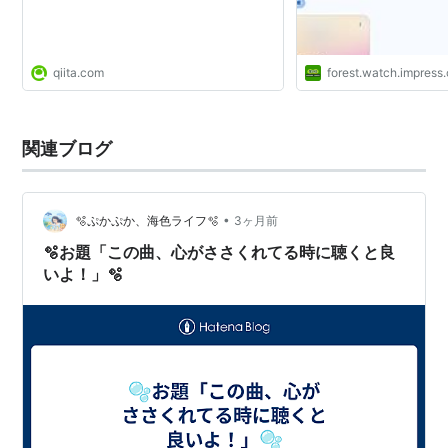
qiita.com
forest.watch.impress.
関連ブログ
•
🫧ぷかぷか、海色ライフ🫧
3ヶ月前
🫧お題「この曲、心がささくれてる時に聴くと良
いよ！」🫧