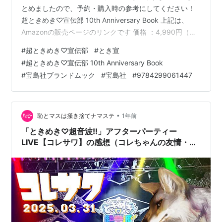
とめましたので、予約・購入時の参考にしてください！
超ときめき♡宣伝部 10th Anniversary Book 上記は、
Amazonの販売ページのリンクです 価格 ：4,990円（税
込） 発売日 ：2025年6月26日 出版社 ：宝島社 商品コー
#
超ときめき♡宣伝部
#
とき宣
ド：9784299061447 Amazon e-hon HMV&BOOKS
#
超ときめき♡宣伝部 10th Anniversary Book
online 紀伊國屋書店ウェブストア セブンネットショッピ
#
宝島社ブランドムック
#
宝島社
#
9784299061447
ング 宝島CHANNEL【イベント抽選用】(税込9,980円)
宝島CHANNEL …
•
恥とマスは掻き捨てナマステ
1年前
「ときめき♡超音波!!」アフターパーティー
LIVE【コレサワ】の感想（コレちゃんの友情・努
力・勝利！）