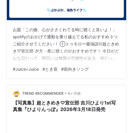
お題「この曲、心がささくれてる時に聴くと良いよ！」
spotifyのおかげで通勤を乗り越えてる私のおすすめ３つ
ご紹介させてください！ ①トゥモロー最強説!!/超ときめ
き♡宣伝部 夕方・夜に聴くのがおすすめです！ 今日がど
んな日だって、明日には無限の可能性がある、何だって
出来るよ！と、ストレートに前を向かせてくれる歌です
#
Juice=Juice
#
とき宣
#
前向きソング
これを聴くと、良い日の時は明日も最強！って思うし、
ダメな日の時はこんなもんじゃない！って思えます
www.youtube.com ②Future Smile/Juice-Juice あの、
•
最推しです、はい 未来で笑うために今頑張ろう、という
TREND RECOMMENDER
6ヶ月前
歌です。 頑張るのを続けるのって本当に…
【写真集】超ときめき♡宣伝部 吉川ひより1st写
真集『ひよりんっぽ』2026年3月18日発売