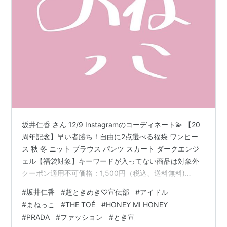
坂井仁香 さん 12/9 Instagramのコーディネート💫 【20
周年記念】早い者勝ち！自由に2点選べる福袋 ワンピー
ス 秋 冬 ニット ブラウス パンツ スカート ダークエンジ
ェル【福袋対象】キーワードが入ってない商品は対象外
クーポン適用不可価格：1,500円（税込、送料無料)
(2025/12/10時点) この投稿をInstagramで見る 坂井仁香
#
坂井仁香
#
超ときめき♡宣伝部
#
アイドル
(@hitoka_sakai_official)がシェアした投稿 プチプラで似
#
まねっこ
#
THE TOÉ
#
HONEY MI HONEY
ている アイテムをまとめてみました↓↓ ・ボアコート
#
PRADA
#
ファッション
#
とき宣
a.r10.to ・セットアップ a.r10.to ・ブーツ a.r10.to ・シ