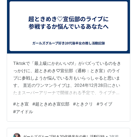
Tiktokで「最上級にかわいいの!」がバズっているのをき
っかけに、超ときめき♡宣伝部（通称：とき宣）のライ
ブに参戦しようか悩んでいる方もいらっしゃると思いま
す。 直近のワンマンライブは、2024年12月28日にさい
たまスーパーアリーナで開催される予定で、ライブチケ
ットも先着販売中です。 「とき宣のことは気になってい
#
とき宣
#
超ときめき宣伝部
#
ときクリ
#
ライブ
るけど、アイドルのライブは行ったことがないので行く
#
アイドル
か悩んでいる…」という方は、是非ともとき宣のライブ
に参戦してほしい！！！ 「とき宣はかわいいだけじゃな
いんだ！」ということをライブで体感してほしい！！ と
き宣ライブの楽しいポイントを宣伝部員（ファン歴）3年
•
ガールズグループ好き20代後半女の推し活動記録
2年前