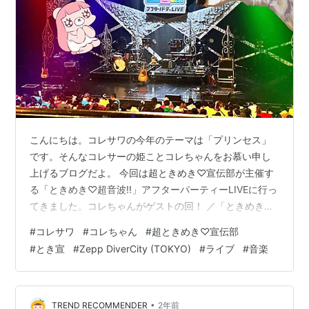
こんにちは。コレサワの今年のテーマは「プリンセス」
です。そんなコレサーの姫ことコレちゃんをお慕い申し
上げるブログだよ。 今回は超ときめき♡宣伝部が主催す
る「ときめき♡超音波!!」アフターパーティーLIVEに行っ
てきました。コレちゃんがゲストの回！ ／「ときめき♡
超音波!!」📡アフターパーティーLIVE🎤💖ありがとうござ
#
コレサワ
#
コレちゃん
#
超ときめき♡宣伝部
いました!! 🙌🏻＼久しぶりのLOVEイヤイヤ期衣装👗💕ゲ
#
とき宣
#
Zepp DiverCity (TOKYO)
#
ライブ
#
音楽
ストアーティストの#コレサワ さんと📸💟これからも末
長くよろしくお願いします🫶🏻💞✨#ときめき超音波 #超
とき宣 pic.twitter.com/WGskTs0qGf — 超ときめき♡宣
伝部 (@sendenbu_staf…
•
TREND RECOMMENDER
2年前