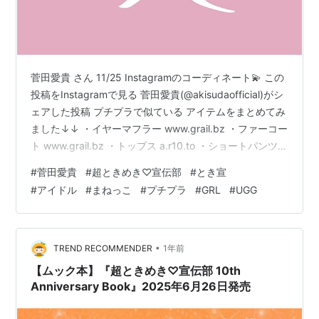
菅田愛貴 さん 11/25 Instagramのコーディネート💫 この
投稿をInstagramで見る 菅田愛貴(@akisudaofficial)がシ
ェアした投稿 プチプラで似ている アイテムをまとめてみ
ました↓↓ ・イヤーマフラー www.grail.bz ・ファーコー
ト www.grail.bz ・トップス a.r10.to ・ショートパンツ
www.grail.bz ・シューズ a.r10.to 本人着用のアイテムは
#
菅田愛貴
#
超ときめき♡宣伝部
#
とき宣
こちら↓↓ ・Crayme/2way Fur Tippet
#
アイドル
#
まねっこ
#
プチプラ
#
GRL
#
UGG
https://ec.crayme.com/shop/products/25AW-CRH-02
・JILL by …
•
TREND RECOMMENDER
1年前
【ムック本】『超ときめき♡宣伝部 10th
Anniversary Book』2025年6月26日発売