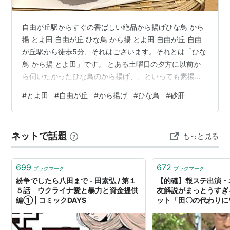
自由が丘駅からすぐの香ばしい絶品から揚げひな鳥 から
揚 とよ田 自由が丘 ひな鳥 から揚 とよ田 自由が丘 自由
が丘駅から徒歩5分、それはございます。それとは「ひな
鳥 から揚 とよ田」です。 とある土曜日の夕方に以前か
ら伺いたかったひな鳥のから揚げ、、といっても素揚げ
ですが、のお店『とよ田』でお食事をいただきました。
#
とよ田
#
自由が丘
#
から揚げ
#
ひな鳥
#
砂肝
日曜定休日でランチ営業はしていないため、平日か土曜
のディナータイムに訪れるしかございません。私は土曜
17時に予約を入れさせていただきました。立地は良く、
ネットで話題
もっと見る
自由が丘駅からLABIヤマダへ向かってぼけっと歩いてい
るとすぐ着きます。飲食店が多数入った建物の2階、ガラ
スの扉越しに渋い暖簾が掛…
699
672
ブックマーク
ブックマーク
紛争でしたら八田まで - 田素弘 / 第１
【的確】報ステ出演・
５話 ウクライナ愛と暴力と資金提供
友解説がまっとうすぎ
編① | コミックDAYS
ット「田〇の代わりに
出て欲しい」